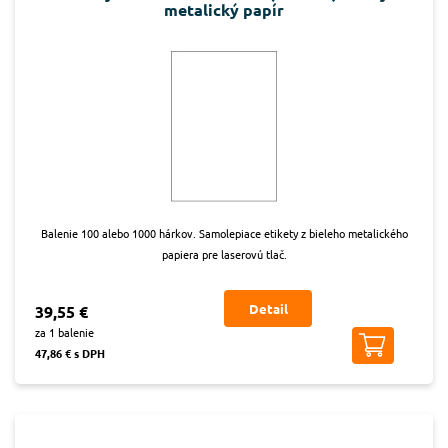
metalický papír
Balenie 100 alebo 1000 hárkov. Samolepiace etikety z bieleho metalického
papiera pre laserovú tlač.
Detail
39,55 €
za 1 balenie
47,86 € s DPH