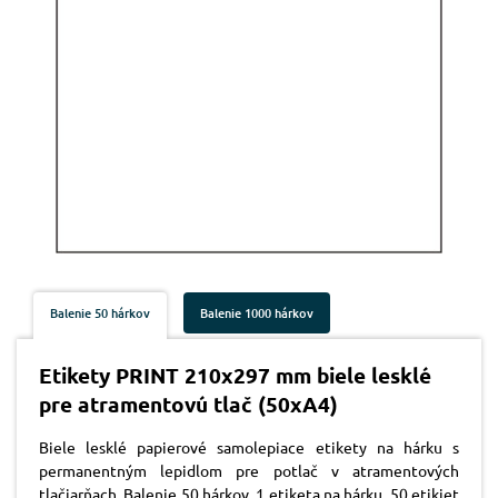
Balenie 50 hárkov
Balenie 1000 hárkov
Etikety PRINT 210x297 mm biele lesklé
pre atramentovú tlač (50xA4)
Biele lesklé papierové samolepiace etikety na hárku s
permanentným lepidlom pre potlač v atramentových
tlačiarňach. Balenie 50 hárkov. 1 etiketa na hárku, 50 etikiet