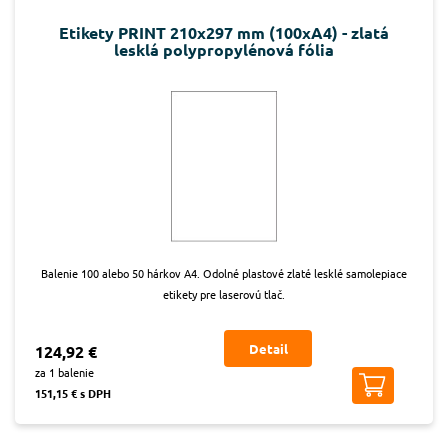
Etikety PRINT 210x297 mm (100xA4) - zlatá
lesklá polypropylénová fólia
Balenie 100 alebo 50 hárkov A4. Odolné plastové zlaté lesklé samolepiace
etikety pre laserovú tlač.
Detail
124,92 €
za 1 balenie
151,15 € s DPH