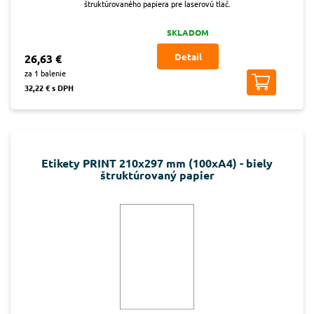
štruktúrovaného papiera pre laserovú tlač.
SKLADOM
Detail
26,63 €
za 1 balenie
32,22 € s DPH
Etikety PRINT 210x297 mm (100xA4) - biely
štruktúrovaný papier