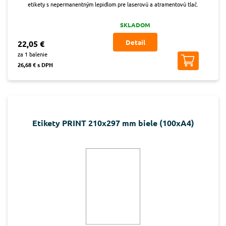
etikety s nepermanentným lepidlom pre laserovú a atramentovú tlač.
SKLADOM
Detail
22,05 €
za 1 balenie
26,68 € s DPH
Etikety PRINT 210x297 mm biele (100xA4)