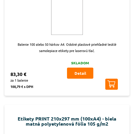
Balenie 100 alebo 50 hárkov A4. Odolné plastové priehľadné lesklé
samolepiace etikety pre laserovú tlač.
SKLADOM
Detail
83,30 €
za 1 balenie
100,79 € s DPH
Etikety PRINT 210x297 mm (100xA4) - biela
matná polyetylenová fólia 105 g/m2