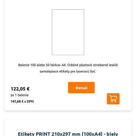
Balenie 100 alebo 50 hárkov A4. Odolné plastové strieborné lesklé
samolepiace etikety pre laserovú tlač.
Detail
122,05 €
za 1 balenie
147,68 € s DPH
Etikety PRINT 210x297 mm (100xA4) - biely