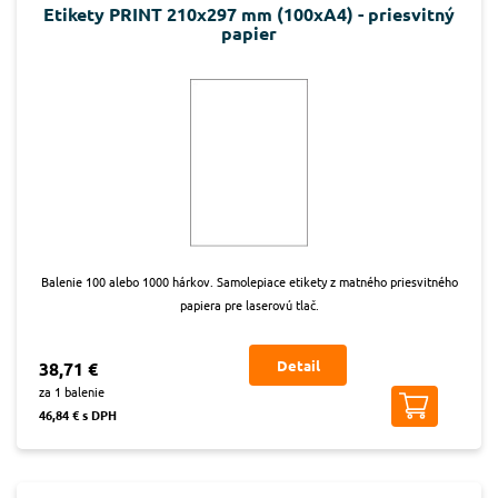
Etikety PRINT 210x297 mm (100xA4) - priesvitný
papier
Balenie 100 alebo 1000 hárkov. Samolepiace etikety z matného priesvitného
papiera pre laserovú tlač.
Detail
38,71 €
za 1 balenie
46,84 € s DPH