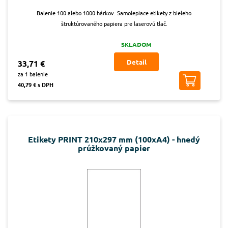
Balenie 100 alebo 1000 hárkov. Samolepiace etikety z bieleho
štruktúrovaného papiera pre laserovú tlač.
SKLADOM
Detail
33,71 €
za 1 balenie
40,79 € s DPH
Etikety PRINT 210x297 mm (100xA4) - hnedý
prúžkovaný papier