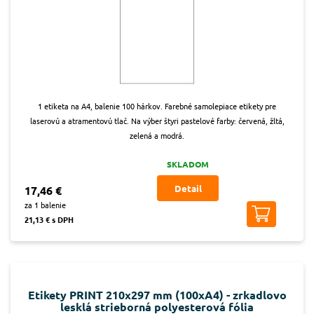
1 etiketa na A4, balenie 100 hárkov. Farebné samolepiace etikety pre
laserovú a atramentovú tlač. Na výber štyri pastelové farby: červená, žltá,
zelená a modrá.
SKLADOM
Detail
17,46 €
za 1 balenie
21,13 € s DPH
Etikety PRINT 210x297 mm (100xA4) - zrkadlovo
lesklá strieborná polyesterová fólia