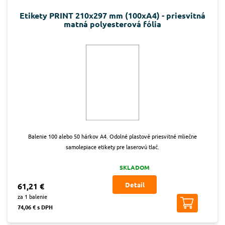
Etikety PRINT 210x297 mm (100xA4) - priesvitná
matná polyesterová fólia
Balenie 100 alebo 50 hárkov A4. Odolné plastové priesvitné mliečne
samolepiace etikety pre laserovú tlač.
SKLADOM
Detail
61,21 €
za 1 balenie
74,06 € s DPH