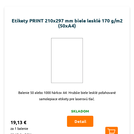
Etikety PRINT 210x297 mm biele lesklé 170 g/m2
(50xA4)
Balenie 50 alebo 1000 hárkov A4. Hrubšie biele lesklé poťahované
samolepiace etikety pre laserovú tlač.
SKLADOM
Detail
19,13 €
za 1 balenie