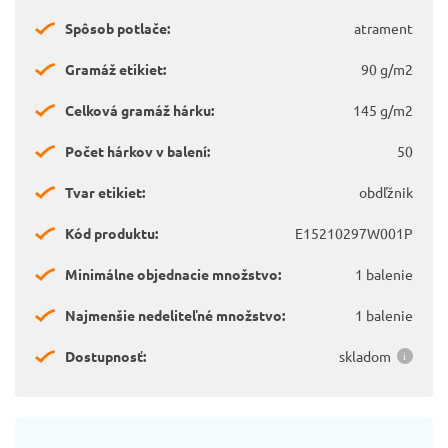
Spôsob potlače:
atrament
Gramáž etikiet:
90 g/m2
Celková gramáž hárku:
145 g/m2
Počet hárkov v balení:
50
Tvar etikiet:
obdľžnik
Kód produktu:
E15210297W001P
Minimálne objednacie množstvo:
1 balenie
Najmenšie nedeliteľné množstvo:
1 balenie
Dostupnosť:
skladom