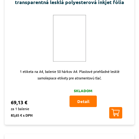
transparentná lesklá polyesterová inkjet fólia
1 etiketa na A4, balenie 50 hárkov A4. Plastové priehľadné lesklé
samolepiace etikety pre atramentovú tlač.
SKLADOM
Detail
69,13 €
za 1 balenie
83,65 € s DPH