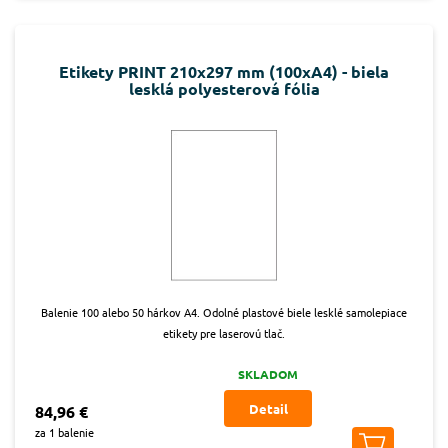
Etikety PRINT 210x297 mm (100xA4) - biela
lesklá polyesterová fólia
Balenie 100 alebo 50 hárkov A4. Odolné plastové biele lesklé samolepiace
etikety pre laserovú tlač.
SKLADOM
Detail
84,96 €
za 1 balenie