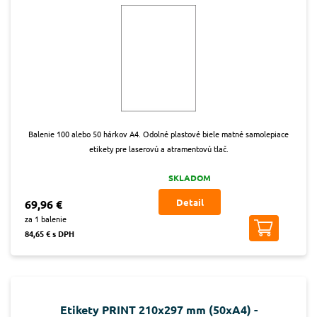
Balenie 100 alebo 50 hárkov A4. Odolné plastové biele matné samolepiace
etikety pre laserovú a atramentovú tlač.
SKLADOM
Detail
69,96 €
za 1 balenie
84,65 € s DPH
Etikety PRINT 210x297 mm (50xA4) -