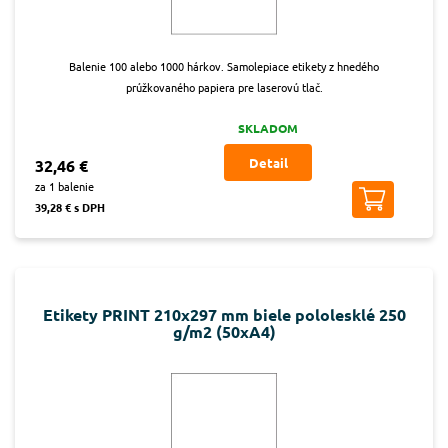
Balenie 100 alebo 1000 hárkov. Samolepiace etikety z hnedého
prúžkovaného papiera pre laserovú tlač.
SKLADOM
Detail
32,46 €
za 1 balenie
39,28 € s DPH
Etikety PRINT 210x297 mm biele pololesklé 250
g/m2 (50xA4)