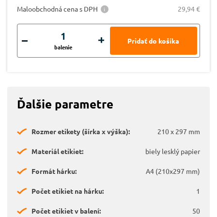
Maloobchodná cena s DPH
29,94 €
balenie
Ďalšie parametre
Rozmer etikety (šírka x výška):
210 x 297 mm
Materiál etikiet:
biely lesklý papier
Formát hárku:
A4 (210x297 mm)
Počet etikiet na hárku:
1
Počet etikiet v balení:
50