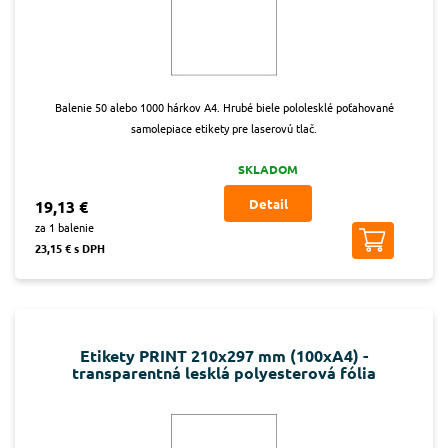
Balenie 50 alebo 1000 hárkov A4. Hrubé biele pololesklé poťahované
samolepiace etikety pre laserovú tlač.
SKLADOM
Detail
19,13 €
za 1 balenie
23,15 € s DPH
Etikety PRINT 210x297 mm (100xA4) -
transparentná lesklá polyesterová fólia