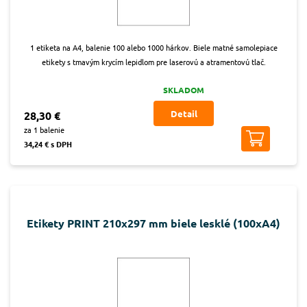
1 etiketa na A4, balenie 100 alebo 1000 hárkov. Biele matné samolepiace
etikety s tmavým krycím lepidlom pre laserovú a atramentovú tlač.
SKLADOM
Detail
28,30 €
za 1 balenie
34,24 € s DPH
Etikety PRINT 210x297 mm biele lesklé (100xA4)