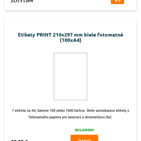
23,15 € s DPH
Etikety PRINT 210x297 mm biele fotomatné
(100xA4)
1 etiketa na A4, balenie 100 alebo 1000 hárkov. Biele samolepiace etikety z
fotomatného papiera pre laserovú a atramentovú tlač.
SKLADOM
Detail