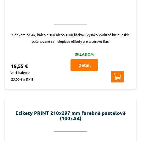
1 etiketa na A4, balenie 100 alebo 1000 hárkov. Vysoko kvalitné biele lesklé
poťahované samolepiace etikety pre laserovú tlač.
SKLADOM
Detail
19,55 €
za 1 balenie
23,66 € s DPH
Etikety PRINT 210x297 mm farebné pastelové
(100xA4)