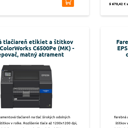
5 670,42 € 
 tlačiareň etikiet a štítkov
Fare
ColorWorks C6500Pe (MK) -
EPS
epovač, matný atrament
ramentová tlačiareň na tlač širokých odolných
Farebná 
títkov v rolke. Rozlíšenie tlače až 1200x1200 dpi,
štítkov 