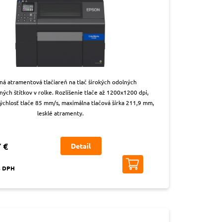
ná atramentová tlačiareň na tlač širokých odolných
ých štítkov v rolke. Rozlíšenie tlače až 1200x1200 dpi,
ýchlosť tlače 85 mm/s, maximálna tlačová šírka 211,9 mm,
lesklé atramenty.
 €
Detail
s DPH