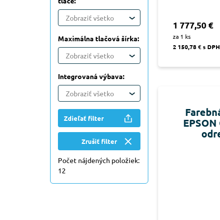
tlače:
Zobraziť všetko
1 777,50 €
za 1 ks
Maximálna tlačová šírka:
2 150,78 € s DPH
Zobraziť všetko
Integrovaná výbava:
Zobraziť všetko
Farebná
Zdieľať filter
EPSON 
odr
Zrušiť filter
Počet nájdených položiek:
12