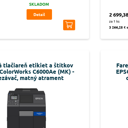
SKLADOM
2 699,38
Detail
za 1 ks
3 266,25 € 
 tlačiareň etikiet a štítkov
Fare
ColorWorks C6000Ae (MK) -
EPS
ezávač, matný atrament