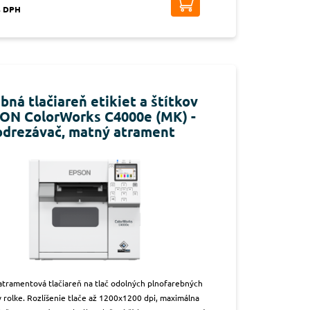
s DPH
bná tlačiareň etikiet a štítkov
ON ColorWorks C4000e (MK) -
odrezávač, matný atrament
atramentová tlačiareň na tlač odolných plnofarebných
v rolke. Rozlíšenie tlače až 1200x1200 dpi, maximálna