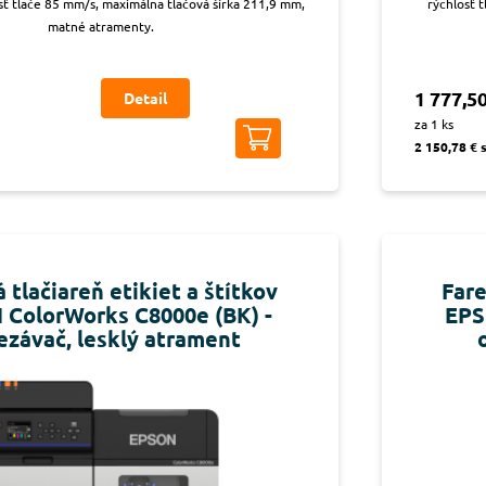
ť tlače 85 mm/s, maximálna tlačová šírka 211,9 mm,
rýchlosť 
matné atramenty.
1 777,50
Detail
za 1 ks
2 150,78 € 
 tlačiareň etikiet a štítkov
Fare
ColorWorks C8000e (BK) -
EPS
ezávač, lesklý atrament