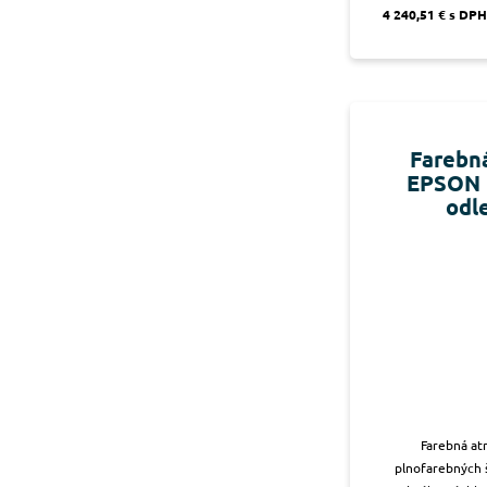
4 240,51 € s DPH
Farebná
EPSON 
odl
Farebná at
plnofarebných š