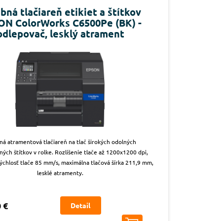
bná tlačiareň etikiet a štítkov
ON ColorWorks C6500Pe (BK) -
odlepovač, lesklý atrament
ná atramentová tlačiareň na tlač širokých odolných
ých štítkov v rolke. Rozlíšenie tlače až 1200x1200 dpi,
ýchlosť tlače 85 mm/s, maximálna tlačová šírka 211,9 mm,
lesklé atramenty.
 €
Detail