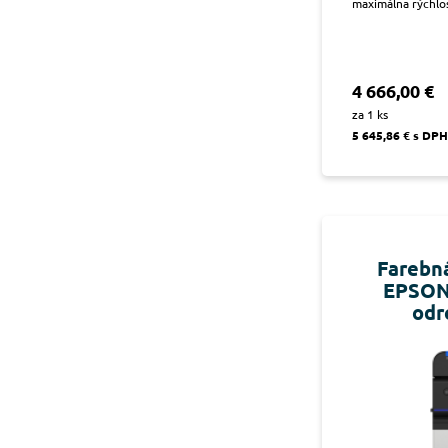
maximálna rýchlos
4 666,00 €
za 1 ks
5 645,86 € s DPH
Farebná
EPSON 
odr