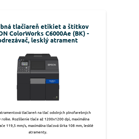
bná tlačiareň etikiet a štítkov
N ColorWorks C6000Ae (BK) -
odrezávač, lesklý atrament
atramentová tlačiareň na tlač odolných plnofarebných
v rolke. Rozlíšenie tlače až 1200x1200 dpi, maximálna
lače 119,5 mm/s, maximálna tlačová šírka 108 mm, lesklé
atramenty.