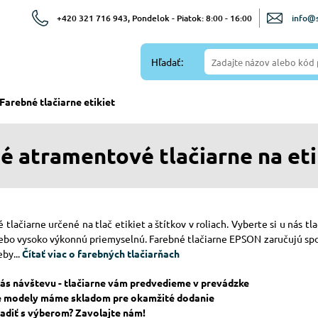
+420 321 716 943, Pondelok - Piatok: 8:00 - 16:00
info@s
Hľadať:
Farebné tlačiarne etikiet
é atramentové tlačiarne na eti
tlačiarne určené na tlač etikiet a štítkov v roliach. Vyberte si u nás t
bo vysoko výkonnú priemyselnú. Farebné tlačiarne EPSON zaručujú spoľa
by...
Čítať viac o farebných tlačiarňach
nás návštevu - tlačiarne vám predvedieme v prevádzke
e modely máme skladom pre okamžité dodanie
adiť s výberom? Zavolajte nám!