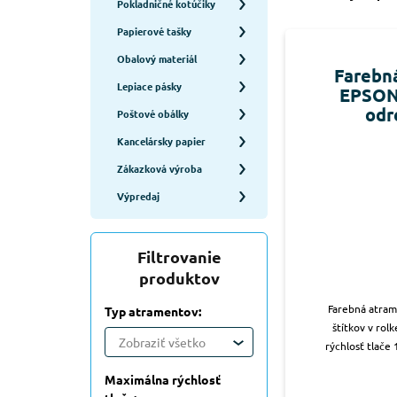
Pokladničné kotúčiky
Papierové tašky
Obalový materiál
Farebná
Lepiace pásky
EPSON 
odr
Poštové obálky
Kancelársky papier
Zákazková výroba
Výpredaj
Filtrovanie
produktov
Farebná atram
Typ atramentov:
štítkov v rol
Zobraziť všetko
rýchlosť tlače
Maximálna rýchlosť