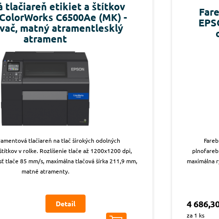
 tlačiareň etikiet a štítkov
Fare
ColorWorks C6500Ae (MK) -
EPS
vač, matný atramentlesklý
atrament
ramentová tlačiareň na tlač širokých odolných
Fareb
títkov v rolke. Rozlíšenie tlače až 1200x1200 dpi,
plnofarebn
ť tlače 85 mm/s, maximálna tlačová šírka 211,9 mm,
maximálna r
matné atramenty.
4 686,30
Detail
za 1 ks