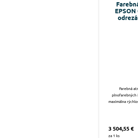
Farebná
EPSON 
odrezá
Farebná at
plnofarebných š
maximálna rýchlos
3 504,55 €
za 1 ks