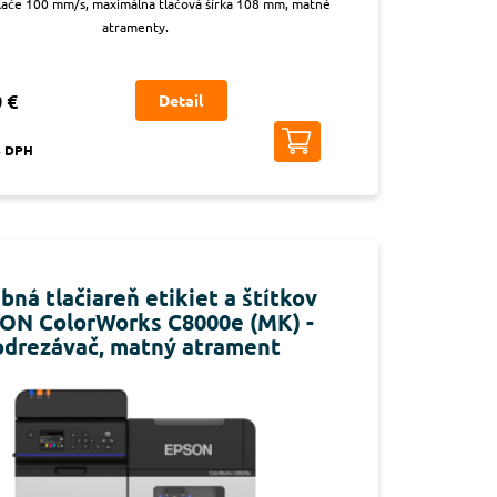
tlače 100 mm/s, maximálna tlačová šírka 108 mm, matné
atramenty.
 €
Detail
s DPH
bná tlačiareň etikiet a štítkov
ON ColorWorks C8000e (MK) -
odrezávač, matný atrament