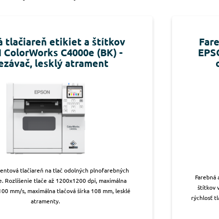
 tlačiareň etikiet a štítkov
Fare
ColorWorks C4000e (BK) -
EPSO
ezávač, lesklý atrament
entová tlačiareň na tlač odolných plnofarebných
Farebná 
ke. Rozlíšenie tlače až 1200x1200 dpi, maximálna
štítkov 
 100 mm/s, maximálna tlačová šírka 108 mm, lesklé
rýchlosť t
atramenty.