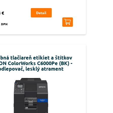
 €
Detail
s DPH
bná tlačiareň etikiet a štítkov
ON ColorWorks C6000Pe (BK) -
odlepovač, lesklý atrament