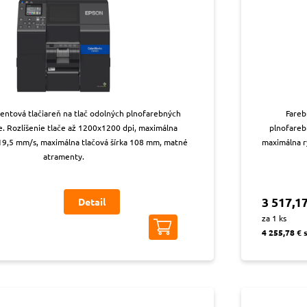
entová tlačiareň na tlač odolných plnofarebných
Fareb
ke. Rozlíšenie tlače až 1200x1200 dpi, maximálna
plnofarebn
119,5 mm/s, maximálna tlačová šírka 108 mm, matné
maximálna r
atramenty.
3 517,17
Detail
za 1 ks
4 255,78 € 