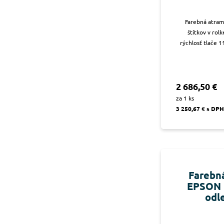
Farebná atram
štítkov v rol
rýchlosť tlače 
2 686,50 €
za 1 ks
3 250,67 € s DPH
Farebná
EPSON 
odl