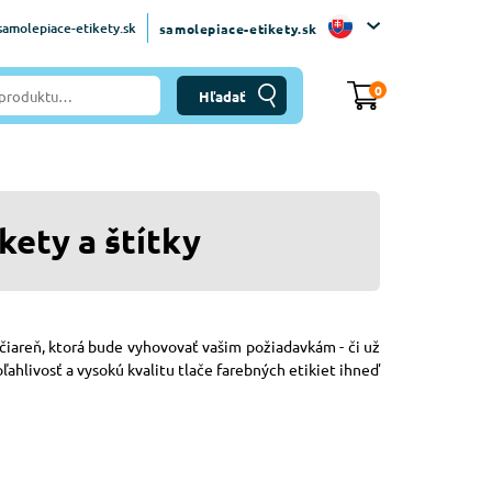
amolepiace-etikety.sk
samolepiace-etikety.sk
0
kety a štítky
lačiareň, ktorá bude vyhovovať vašim požiadavkám - či už
hlivosť a vysokú kvalitu tlače farebných etikiet ihneď