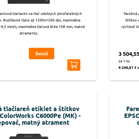
entová tlačiareň na tlač odolných plnofarebných
Farebná 
ke. Rozlíšenie tlače až 1200x1200 dpi, maximálna
štítkov 
119,5 mm/s, maximálna tlačová šírka 108 mm, matné
rýchlosť t
atramenty.
3 504,55
Detail
za 1 ks
4 240,51 € 
 tlačiareň etikiet a štítkov
Fare
ColorWorks C6000Pe (MK) -
EPSO
epovač, matný atrament