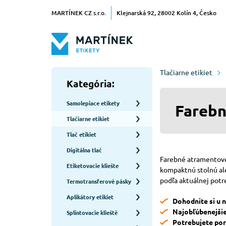
MARTÍNEK CZ s.r.o.
Klejnarská 92, 28002 Kolín 4, Česko
Tlačiarne etikiet
Kategória:
Samolepiace etikety
Farebn
Tlačiarne etikiet
Tlač etikiet
Digitálna tlač
Farebné atramentové 
Etiketovacie kliešte
kompaktnú stolnú ale
podľa aktuálnej potre
Termotransferové pásky
Aplikátory etikiet
Dohodnite si u 
Najobľúbenejši
Splintovacie klieště
Potrebujete por