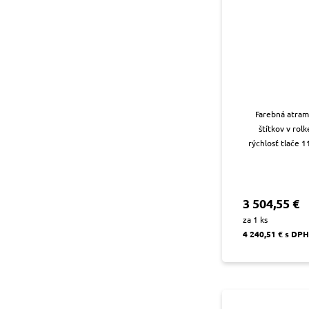
Farebná atram
štítkov v rol
rýchlosť tlače 
3 504,55 €
za 1 ks
4 240,51 € s DPH