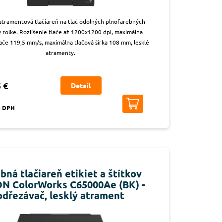
atramentová tlačiareň na tlač odolných plnofarebných
v rolke. Rozlíšenie tlače až 1200x1200 dpi, maximálna
lače 119,5 mm/s, maximálna tlačová šírka 108 mm, lesklé
atramenty.
 €
Detail
s DPH
bná tlačiareň etikiet a štítkov
N ColorWorks C65000Ae (BK) -
odřezávač, lesklý atrament