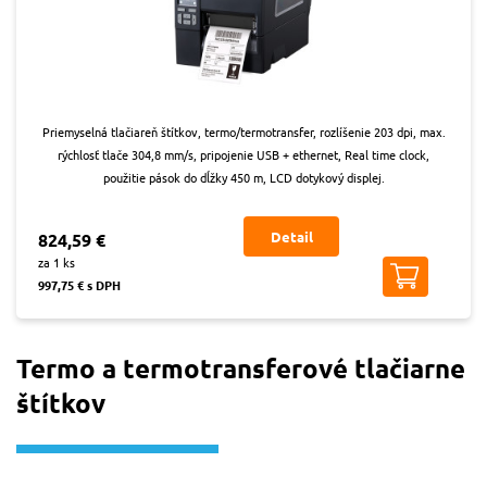
Priemyselná tlačiareň štítkov, termo/termotransfer, rozlíšenie 203 dpi, max.
rýchlosť tlače 304,8 mm/s, pripojenie USB + ethernet, Real time clock,
použitie pások do dĺžky 450 m, LCD dotykový displej.
Detail
824,59 €
za 1 ks
997,75 € s DPH
Termo a termotransferové tlačiarne
štítkov