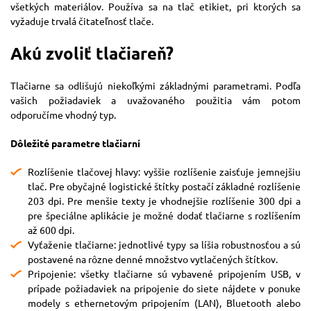
všetkých materiálov. Používa sa na tlač etikiet, pri ktorých sa
vyžaduje trvalá čitateľnosť tlače.
Akú zvoliť tlačiareň?
Tlačiarne sa odlišujú niekoľkými základnými parametrami. Podľa
vašich požiadaviek a uvažovaného použitia vám potom
odporučíme vhodný typ.
Dôležité parametre tlačiarní
Rozlíšenie tlačovej hlavy: vyššie rozlíšenie zaisťuje jemnejšiu
tlač. Pre obyčajné logistické štítky postačí základné rozlíšenie
203 dpi. Pre menšie texty je vhodnejšie rozlíšenie 300 dpi a
pre špeciálne aplikácie je možné dodať tlačiarne s rozlíšením
až 600 dpi.
Vyťaženie tlačiarne: jednotlivé typy sa líšia robustnosťou a sú
postavené na rôzne denné množstvo vytlačených štítkov.
Pripojenie: všetky tlačiarne sú vybavené pripojením USB, v
prípade požiadaviek na pripojenie do siete nájdete v ponuke
modely s ethernetovým pripojením (LAN), Bluetooth alebo