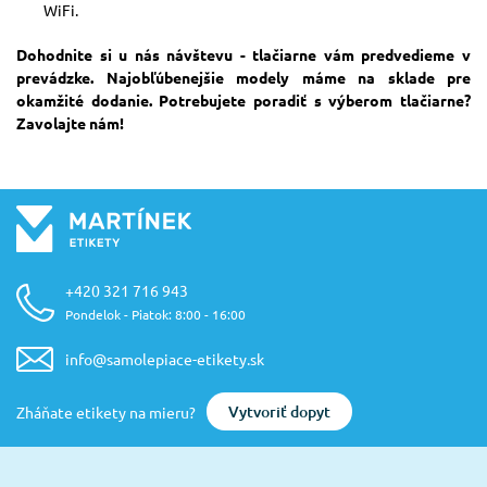
WiFi.
Dohodnite si u nás návštevu - tlačiarne vám predvedieme v
prevádzke. Najobľúbenejšie modely máme na sklade pre
okamžité dodanie. Potrebujete poradiť s výberom tlačiarne?
Zavolajte nám!
+420 321 716 943
Pondelok - Piatok: 8:00 - 16:00
info@samolepiace-etikety.sk
Vytvoriť dopyt
Zháňate etikety na mieru?