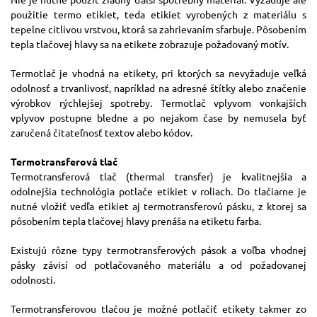
použitie termo etikiet, teda etikiet vyrobených z materiálu s
tepelne citlivou vrstvou, ktorá sa zahrievaním sfarbuje. Pôsobením
tepla tlačovej hlavy sa na etikete zobrazuje požadovaný motív.
Termotlač je vhodná na etikety, pri ktorých sa nevyžaduje veľká
odolnosť a trvanlivosť, napríklad na adresné štítky alebo značenie
výrobkov rýchlejšej spotreby. Termotlač vplyvom vonkajších
vplyvov postupne bledne a po nejakom čase by nemusela byť
zaručená čitateľnosť textov alebo kódov.
Termotransferová tlač
Termotransferová tlač (thermal transfer) je kvalitnejšia a
odolnejšia technológia potlače etikiet v roliach. Do tlačiarne je
nutné vložiť vedľa etikiet aj termotransferovú pásku, z ktorej sa
pôsobením tepla tlačovej hlavy prenáša na etiketu farba.
Existujú rôzne typy termotransferových pások a voľba vhodnej
pásky závisí od potlačovaného materiálu a od požadovanej
odolnosti.
Termotransferovou tlačou je možné potlačiť etikety takmer zo