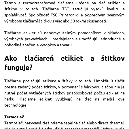
Termo a termotransferové tlačiarne určené na tlač etikiet a
štítkov v roliach. Tlačiarne TSC zaručujú vysokú kvalitu a
spoľahlivosť. Spoločnosť TSC Printronix je popredným svetovým
výrobcom tlačiarní štítkov s viac ako 30 rokmi skúseností.
Tlačiarne etikiet sú neodmysliteľným pomocníkom v skladoch,
výrobných prevádzkach i predajniach a umožňujú jednoduché a
pohodlné značenie výrobkov a tovaru.
Ako tlačiareň etikiet a štítkov
funguje?
Tlačiarne potlačujú etikety a štítky v roliach. Umožňujú tlačiť
presne zadaný počet štítkov, v porovnaní s hárkovou tlačou nie je
nutné počet vytlačených štítkov prispôsobovať počtu etikiet na
hárku. Tlačiarne etikiet využívajú na tlač na médiá dve
technológie:
Termotlač
Termotlač, nazývaná tiež priama tepelná tlač alebo direct thermal.
Nie je nutné použiť žiadny ďalší spotrebný materiál. Vyžaduje ale