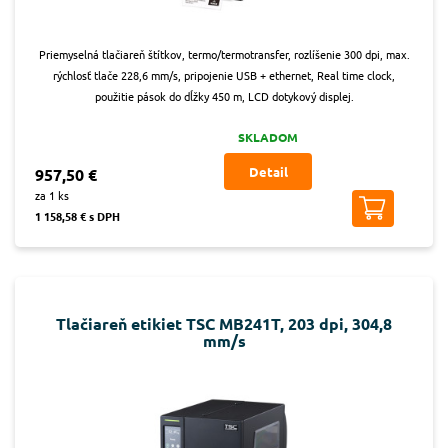
Priemyselná tlačiareň štítkov, termo/termotransfer, rozlíšenie 300 dpi, max.
rýchlosť tlače 228,6 mm/s, pripojenie USB + ethernet, Real time clock,
použitie pások do dĺžky 450 m, LCD dotykový displej.
SKLADOM
Detail
957,50 €
za 1 ks
1 158,58 € s DPH
Tlačiareň etikiet TSC MB241T, 203 dpi, 304,8
mm/s