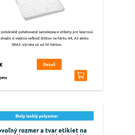
 pololesklé poťahované samolepiace etikety pre laserovú
ednajte si vlastnú veľkosť štítkov na hárku A4, A3 alebo
SRA3. Výroba už od 50 hárkov.
€
Detail
 DPH
Biely lesklý polyester
voľný rozmer a tvar etikiet na