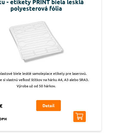
u - etikety PRINT biela lesklá
polyesterová fólia
lastové biele lesklé samolepiace etikety pre laserovú.
e si vlastnú veľkosť štítkov na hárku A4, A3 alebo SRA3.
Výroba už od 50 hárkov.
€
Detail
 DPH