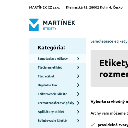
MARTÍNEK CZ s.r.o.
Klejnarská 92, 28002 Kolín 4, Česko
Samolepiace etikety
Kategória:
Samolepiace etikety
Etiket
Tlačiarne etikiet
rozme
Tlač etikiet
Digitálna tlač
Etiketovacie kliešte
Vyberte si vhodný m
Termotransferové pásky
Aplikátory etikiet
Archy vám môžeme 
Splintovacie klieště
pravidelné tvary