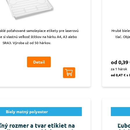
esklé poťahované samolepiace etikety pre laserovú
Hrubé biele
te si vlastnú veľkosť štítkov na hárku A4, A3 alebo
tlač. Obj
SRA3. Výroba už od 50 hárkov.
od 0,39 
Detail
za 1 hárok
od 0,47 € s
Biely matný polyester
ný rozmer a tvar etikiet na
Ľubo