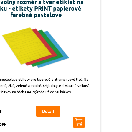
volný rozměr a tvar etikiet na
ku - etikety PRINT papierové
farebné pastelové
amolepiace etikety pre laserovú a atramentovú tlač. Na
ené, žľté, zelené a modré. Objednajte si vlastnú veľkosť
štítkov na hárku A4. Výroba už od 50 hárkov.
€
Detail
 DPH