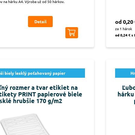
ov na hárku A4. Výroba už od 50 hárkov.
od 0,20 
Detail
za 1 hárok
od 0,24 € s
ší biely lesklý poťahovaný papier
Hr
ný rozmer a tvar etikiet na
Ľubo
etikety PRINT papierové biele
hárku
sklé hrubšie 170 g/m2