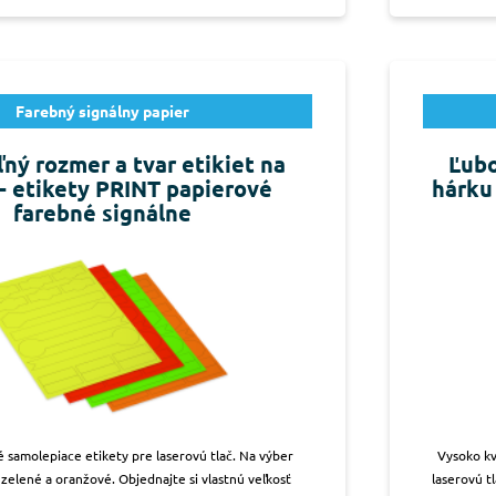
Farebný signálny papier
ný rozmer a tvar etikiet na
Ľubo
- etikety PRINT papierové
hárku
farebné signálne
é samolepiace etikety pre laserovú tlač. Na výber
Vysoko kv
 zelené a oranžové. Objednajte si vlastnú veľkosť
laserovú t