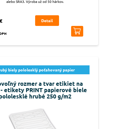
alebo SRA3. Výroba už od 50 hárkov.
€
Detail
 DPH
ubý biely pololesklý poťahovaný papier
voľný rozmer a tvar etikiet na
 - etikety PRINT papierové biele
pololesklé hrubé 250 g/m2