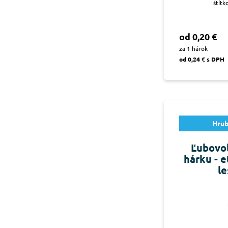
štítk
od 0,20 €
za 1 hárok
od 0,24 € s DPH
Hrub
Ľubovoľ
hárku - 
le