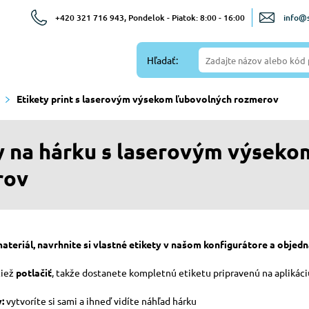
+420 321 716 943, Pondelok - Piatok: 8:00 - 16:00
info@s
Hľadať:
Etikety print s laserovým výsekom ľubovolných rozmerov
y na hárku s laserovým výseko
rov
ateriál, navrhnite si vlastné etikety v našom konfigurátore a objedn
tiež
potlačiť
, takže dostanete kompletnú etiketu pripravenú na aplikáci
:
vytvoríte si sami a ihneď vidíte náhľad hárku