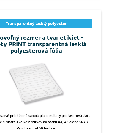
Transparentný lesklý polyester
ovoľný rozmer a tvar etikiet -
ety PRINT transparentná lesklá
polyesterová fólia
stové priehľadné samolepiace etikety pre laserovú tlač.
e si vlastnú veľkosť štítkov na hárku A4, A3 alebo SRA3.
Výroba už od 50 hárkov.