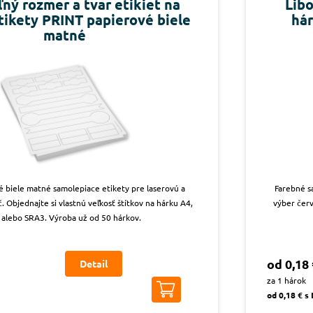
ný rozmer a tvar etikiet na
Libo
etikety PRINT papierové biele
hár
matné
é biele matné samolepiace etikety pre laserovú a
Farebné s
. Objednajte si vlastnú veľkosť štítkov na hárku A4,
výber červ
 alebo SRA3. Výroba už od 50 hárkov.
od 0,18 
Detail
za 1 hárok
od 0,18 € s