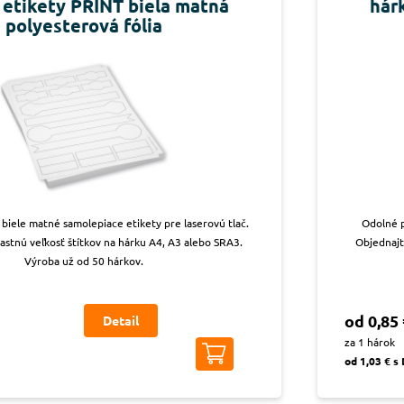
 etikety PRINT biela matná
hárk
polyesterová fólia
biele matné samolepiace etikety pre laserovú tlač.
Odolné p
lastnú veľkosť štítkov na hárku A4, A3 alebo SRA3.
Objednajt
Výroba už od 50 hárkov.
od 0,85 
Detail
za 1 hárok
od 1,03 € s