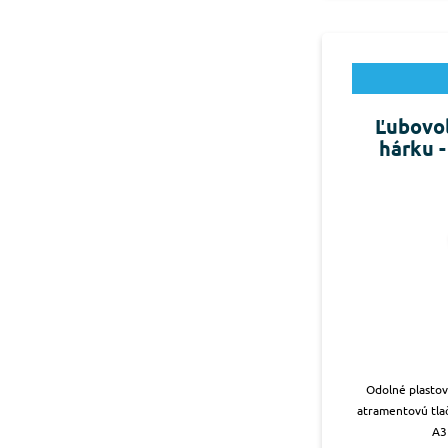
Ľubovoľ
hárku -
Odolné plastov
atramentovú tlač
A3