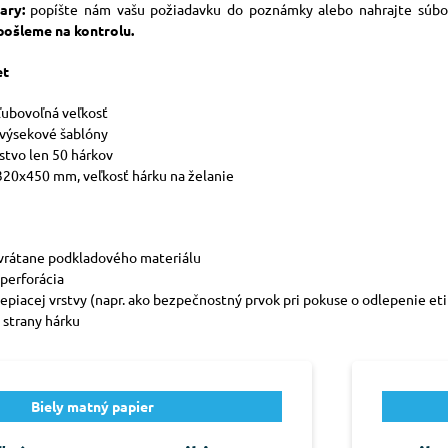
ary:
popíšte nám vašu požiadavku do poznámky alebo nahrajte súb
pošleme na kontrolu.
et
 ľubovoľná veľkosť
 výsekové šablóny
tvo len 50 hárkov
320x450 mm, veľkosť hárku na želanie
 vrátane podkladového materiálu
operforácia
lepiacej vrstvy (napr. ako bezpečnostný prvok pri pokuse o odlepenie et
 strany hárku
Biely matný papier