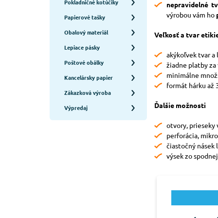
Pokladničné kotúčiky
nepravidelné tv
výrobou vám ho
Papierové tašky
Obalový materiál
Veľkosť a tvar etiki
Lepiace pásky
akýkoľvek tvar a
Poštové obálky
žiadne platby za
minimálne množs
Kancelársky papier
formát hárku až 
Zákazková výroba
Ďalšie možnosti
Výpredaj
otvory, prieseky
perforácia, mikr
čiastočný násek 
výsek zo spodnej