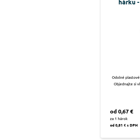
hárku -
Odolné plastové 
Objednajte si v
od 0,67 €
za 1 hárok
od 0,81 € s DPH