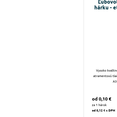
Ľubovoľ
hárku - 
Vysoko kvalitn
atramentovú tlač
A3
od 0,10 €
za 1 hárok
od 0,12 € s DPH