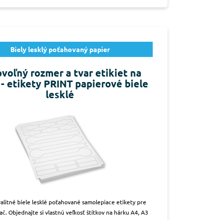
Biely lesklý poťahovaný papier
voľný rozmer a tvar etikiet na
 - etikety PRINT papierové biele
lesklé
alitné biele lesklé poťahované samolepiace etikety pre
lač. Objednajte si vlastnú veľkosť štítkov na hárku A4, A3