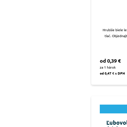
Hrubšie biele l
tlač. Objednaj
od 0,39 €
za 1 hárok
od 0,47 € s DPH
Ľubovoľ