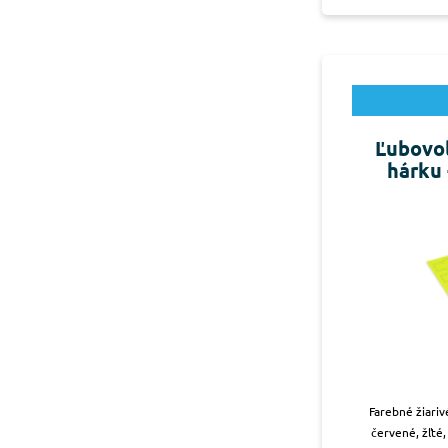
Ľubovoľ
hárku 
Farebné žiariv
červené, žľté,