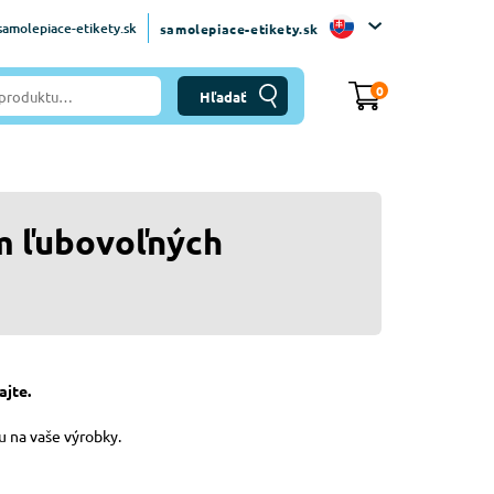
amolepiace-etikety.sk
samolepiace-etikety.sk
0
m ľubovoľných
ajte.
u na vaše výrobky.