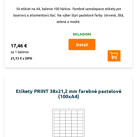
54 etikiet na A4, balenie 100 hárkov. Farebné samolepiace etikety pre
laserovú a atramentovú tlač. Na výber štyri pastelové farby: červená, žltá,
zelená a modrá.
SKLADOM
Detail
17,46 €
za 1 balenie
21,13 € s DPH
Etikety PRINT 38x21,2 mm farebné pastelové
(100xA4)