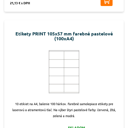
21,13 € s DPH
Etikety PRINT 105x57 mm farebné pastelové
(100xA4)
10 etikiet na A4, balenie 100 hárkov. Farebné samolepiace etikety pre
laserovú a atramentovú tlač. Na výber štyri pastelové farby: červená, žltá,
zelená a modrá.
SKLADOM