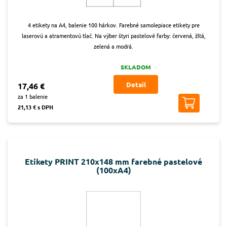
4 etikety na A4, balenie 100 hárkov. Farebné samolepiace etikety pre
laserovú a atramentovú tlač. Na výber štyri pastelové farby: červená, žltá,
zelená a modrá.
SKLADOM
Detail
17,46 €
za 1 balenie
21,13 € s DPH
Etikety PRINT 210x148 mm farebné pastelové
(100xA4)