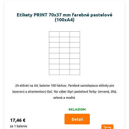
Etikety PRINT 70x37 mm farebné pastelové
(100xA4)
24 etikiet na A4, balenie 100 hárkov. Farebné samolepiace etikety pre
laserovú a atramentovú tlač. Na výber štyri pastelové farby: červená, žltá,
zelená a modrá.
SKLADOM
Detail
17,46 €
za 1 balenie