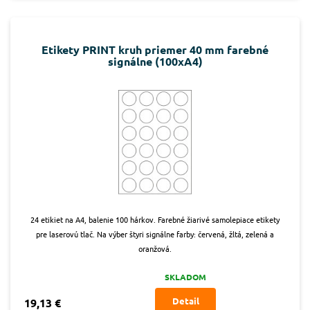
Etikety PRINT kruh priemer 40 mm farebné
signálne (100xA4)
24 etikiet na A4, balenie 100 hárkov. Farebné žiarivé samolepiace etikety
pre laserovú tlač. Na výber štyri signálne farby: červená, žltá, zelená a
oranžová.
SKLADOM
Detail
19,13 €