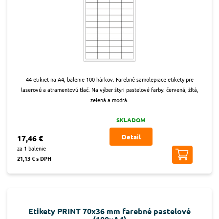
44 etikiet na A4, balenie 100 hárkov. Farebné samolepiace etikety pre
laserovú a atramentovú tlač. Na výber štyri pastelové farby: červená, žltá,
zelená a modrá.
SKLADOM
Detail
17,46 €
za 1 balenie
21,13 € s DPH
Etikety PRINT 70x36 mm farebné pastelové