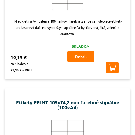
14 etikiet na A4, balenie 100 hárkov. Farebné žiarivé samolepiace etikety
pre laserovú tlač. Na výber štyri signálne farby: červená, žltá, zelená a
oranžová.
SKLADOM
Detail
19,13 €
za 1 balenie
23,15 € s DPH
Etikety PRINT 105x74,2 mm farebné signálne
(100xA4)