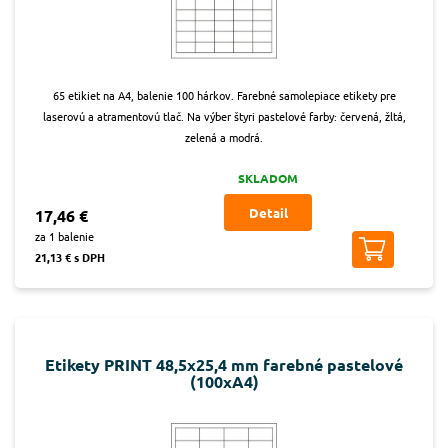
65 etikiet na A4, balenie 100 hárkov. Farebné samolepiace etikety pre
laserovú a atramentovú tlač. Na výber štyri pastelové farby: červená, žltá,
zelená a modrá.
SKLADOM
Detail
17,46 €
za 1 balenie
21,13 € s DPH
Etikety PRINT 48,5x25,4 mm farebné pastelové
(100xA4)