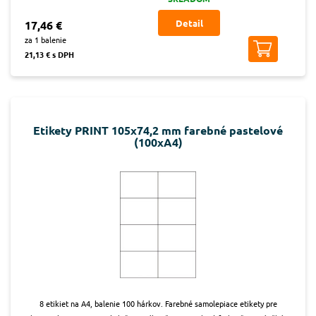
Detail
17,46 €
za 1 balenie
21,13 € s DPH
Etikety PRINT 105x74,2 mm farebné pastelové
(100xA4)
8 etikiet na A4, balenie 100 hárkov. Farebné samolepiace etikety pre