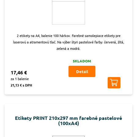
2 etikety na A4, balenie 100 hárkov. Farebné samolepiace etikety pre
laserovú a atramentovú tlač. Na výber štyri pastelové farby: červená, žltá,
zelená a modrá.
SKLADOM
Detail
17,46 €
za 1 balenie
21,13 € s DPH
Etikety PRINT 210x297 mm farebné pastelové
(100xA4)