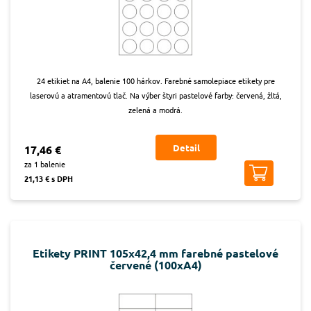
24 etikiet na A4, balenie 100 hárkov. Farebné samolepiace etikety pre
laserovú a atramentovú tlač. Na výber štyri pastelové farby: červená, žltá,
zelená a modrá.
Detail
17,46 €
za 1 balenie
21,13 € s DPH
Etikety PRINT 105x42,4 mm farebné pastelové
červené (100xA4)