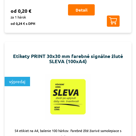
Detail
od 0,20 €
za 1 hárok
od 0,24 € s DPH
Etikety PRINT 30x30 mm farebné signálne žluté
SLEVA (100xA4)
výpredaj
54 etikiet na A4, balenie 100 hárkov. Farebné žlté žiarivé samolepiace s