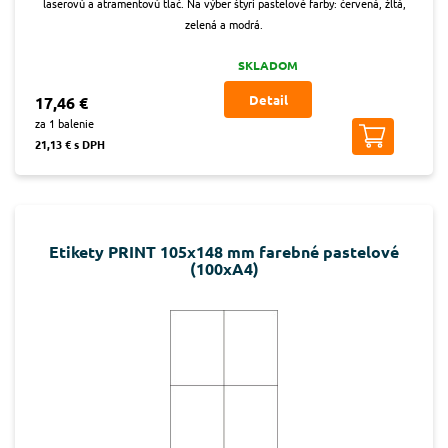
laserovú a atramentovú tlač. Na výber štyri pastelové farby: červená, žltá,
zelená a modrá.
SKLADOM
Detail
17,46 €
za 1 balenie
21,13 € s DPH
Etikety PRINT 105x148 mm farebné pastelové
(100xA4)