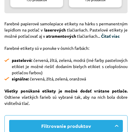
Farebné papierové samolepiace etikety na hárku s permanentným
lepidlom na potlač v
laserových
tlačiarňach. Pastelové etikety je
možné potlačovať aj v
atramentových
tlačiarňach...
Čítať viac
Farebné etikety sú v ponuke v ôsmich farbách:
pastelové:
červená, žltá, zelená, modrá (iné farby pastelových
etikiet je možné riešiť dodaním bielych etikiet s celoplošnou
potlačou farbou)
signálne:
červená, žltá, zelená, oranžová
Všetky ponúkané etikety je možné dodať vrátane potlače.
Odtiene všetkých farieb sú vybrané tak, aby na nich bola dobre
viditeľná tlač.
Filtrovanie produktov