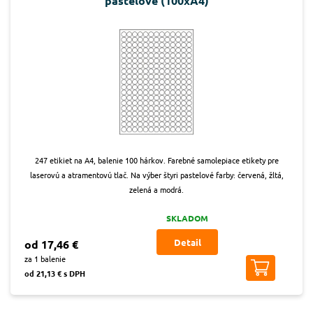
pastelové (100xA4)
247 etikiet na A4, balenie 100 hárkov. Farebné samolepiace etikety pre
laserovú a atramentovú tlač. Na výber štyri pastelové farby: červená, žltá,
zelená a modrá.
SKLADOM
Detail
od 17,46 €
za 1 balenie
od 21,13 € s DPH