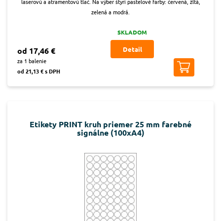
laserovú a atramentovú tlač. Na výber štyri pastelové farby: červená, žltá,
zelená a modrá.
SKLADOM
Detail
od 17,46 €
za 1 balenie
od 21,13 € s DPH
Etikety PRINT kruh priemer 25 mm farebné
signálne (100xA4)