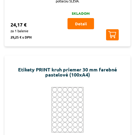
potlačou SLEVA.
SKLADOM
Detail
24,17 €
za 1 balenie
29,25 € s DPH
Etikety PRINT kruh priemer 30 mm farebné
pastelové (100xA4)