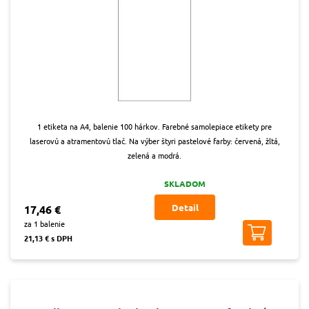
1 etiketa na A4, balenie 100 hárkov. Farebné samolepiace etikety pre
laserovú a atramentovú tlač. Na výber štyri pastelové farby: červená, žltá,
zelená a modrá.
SKLADOM
Detail
17,46 €
za 1 balenie
21,13 € s DPH