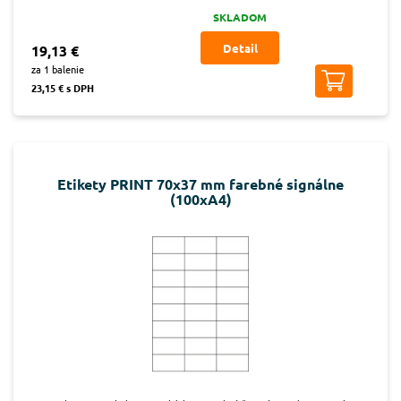
SKLADOM
Detail
19,13 €
za 1 balenie
23,15 € s DPH
Etikety PRINT 70x37 mm farebné signálne
(100xA4)