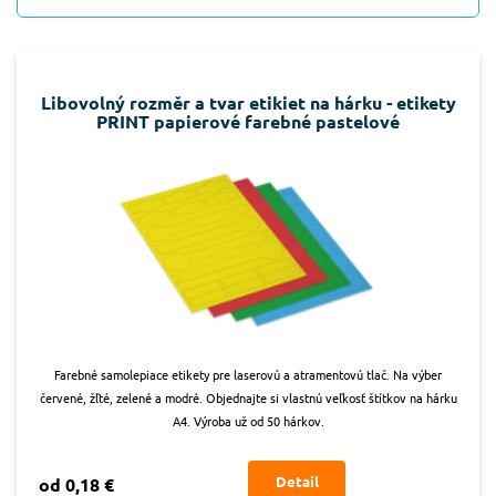
Libovolný rozměr a tvar etikiet na hárku - etikety
PRINT papierové farebné pastelové
Farebné samolepiace etikety pre laserovú a atramentovú tlač. Na výber
červené, žľté, zelené a modré. Objednajte si vlastnú veľkosť štítkov na hárku
A4. Výroba už od 50 hárkov.
Detail
od 0,18 €