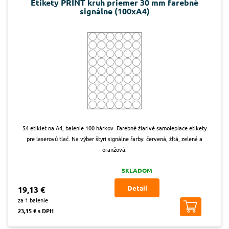
Etikety PRINT kruh priemer 30 mm farebné
signálne (100xA4)
54 etikiet na A4, balenie 100 hárkov. Farebné žiarivé samolepiace etikety
pre laserovú tlač. Na výber štyri signálne farby: červená, žltá, zelená a
oranžová.
SKLADOM
Detail
19,13 €
za 1 balenie
23,15 € s DPH