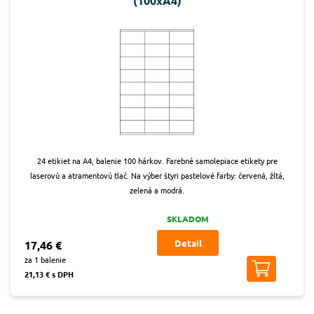
(100xA4)
24 etikiet na A4, balenie 100 hárkov. Farebné samolepiace etikety pre
laserovú a atramentovú tlač. Na výber štyri pastelové farby: červená, žltá,
zelená a modrá.
SKLADOM
Detail
17,46 €
za 1 balenie
21,13 € s DPH