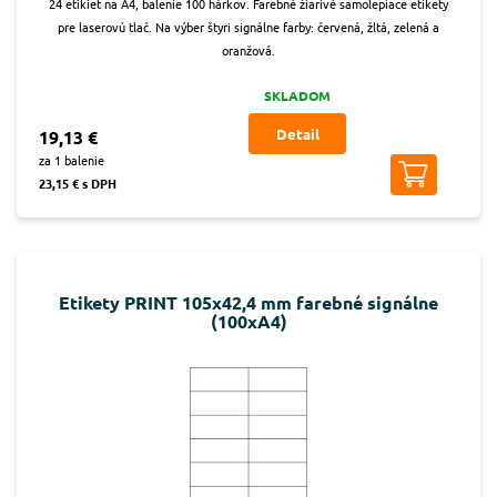
24 etikiet na A4, balenie 100 hárkov. Farebné žiarivé samolepiace etikety
pre laserovú tlač. Na výber štyri signálne farby: červená, žltá, zelená a
oranžová.
SKLADOM
Detail
19,13 €
za 1 balenie
23,15 € s DPH
Etikety PRINT 105x42,4 mm farebné signálne
(100xA4)