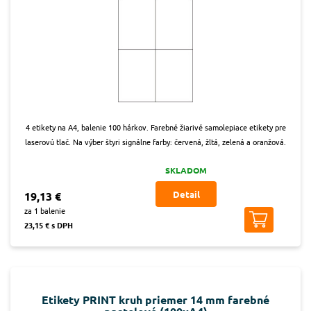
4 etikety na A4, balenie 100 hárkov. Farebné žiarivé samolepiace etikety pre
laserovú tlač. Na výber štyri signálne farby: červená, žltá, zelená a oranžová.
SKLADOM
Detail
19,13 €
za 1 balenie
23,15 € s DPH
Etikety PRINT kruh priemer 14 mm farebné