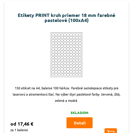
Etikety PRINT kruh priemer 18 mm farebné
pastelové (100xA4)
150 etikiet na A4, balenie 100 hárkov. Farebné samolepiace etikety pre
laserovú a atramentovú tlač. Na výber štyri pastelové farby: červená, žltá,
zelená a modrá.
SKLADOM
Detail
od 17,46 €
za 1 balenie