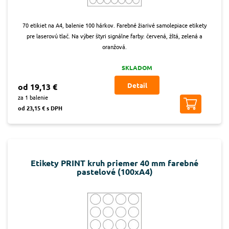
70 etikiet na A4, balenie 100 hárkov. Farebné žiarivé samolepiace etikety
pre laserovú tlač. Na výber štyri signálne farby: červená, žltá, zelená a
oranžová.
SKLADOM
Detail
od 19,13 €
za 1 balenie
od 23,15 € s DPH
Etikety PRINT kruh priemer 40 mm farebné
pastelové (100xA4)