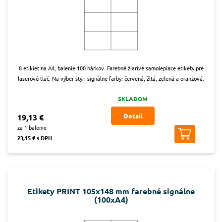
8 etikiet na A4, balenie 100 hárkov. Farebné žiarivé samolepiace etikety pre
laserovú tlač. Na výber štyri signálne farby: červená, žltá, zelená a oranžová.
SKLADOM
Detail
19,13 €
za 1 balenie
23,15 € s DPH
Etikety PRINT 105x148 mm farebné signálne
(100xA4)