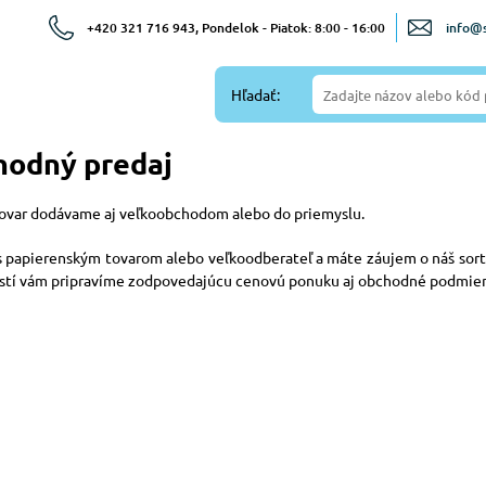
+420 321 716 943, Pondelok - Piatok: 8:00 - 16:00
info@s
Hľadať:
odný predaj
 tovar dodávame aj veľkoobchodom alebo do priemyslu.
s papierenským tovarom alebo veľkoodberateľ a máte záujem o náš sort
stí vám pripravíme zodpovedajúcu cenovú ponuku aj obchodné podmie