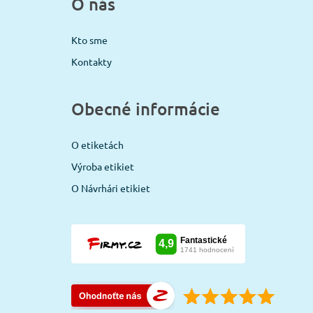
O nás
Kto sme
Kontakty
Obecné informácie
O etiketách
Výroba etikiet
O Návrhári etikiet