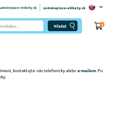
amolepiace-etikety.sk
samolepiace-etikety.sk
0
iment, kontaktujte nás telefonicky alebo
e-mailom
. Po
nky.