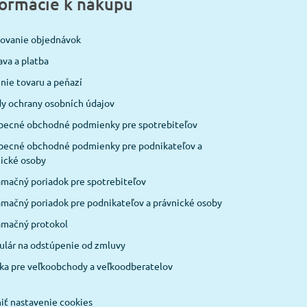
formácie k nákupu
covanie objednávok
va a platba
nie tovaru a peňazí
y ochrany osobních údajov
becné obchodné podmienky pre spotrebiteľov
becné obchodné podmienky pre podnikateľov a
ické osoby
mačný poriadok pre spotrebiteľov
mačný poriadok pre podnikateľov a právnické osoby
amačný protokol
lár na odstúpenie od zmluvy
ka pre veľkoobchody a veľkoodberatelov
ť nastavenie cookies