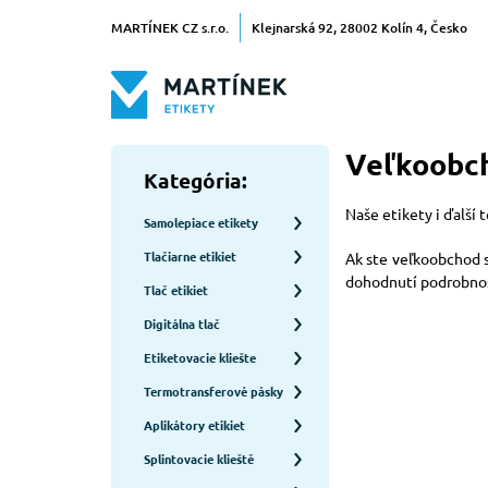
MARTÍNEK CZ s.r.o.
Klejnarská 92, 28002 Kolín 4, Česko
Veľkoobch
Kategória:
Naše etikety i ďalší
Samolepiace etikety
Tlačiarne etikiet
Ak ste veľkoobchod 
dohodnutí podrobno
Tlač etikiet
Digitálna tlač
Etiketovacie kliešte
Termotransferové pásky
Aplikátory etikiet
Splintovacie klieště