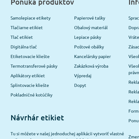
Ponuka produktov
In
Samolepiace etikety
Papierové tašky
Spra
Tlačiarne etikiet
Obalový materiál
Dopra
Tlač etikiet
Lepiace pásky
Vráte
Digitálna tlač
Poštové obálky
Zásad
Etiketovacie kliešte
Kancelársky papier
Všeo
Termotransferové pásky
Zakázková výroba
Všeo
právn
Aplikátory etikiet
Výpredaj
Rekla
Splintovacie kliešte
Dopyt
Rekla
Pokladničné kotúčiky
Rekl
Formu
Návrhár etikiet
Ponu
Tu si môžete v našej jednoduchej aplikácii vytvoriť vlastné
Zmeni