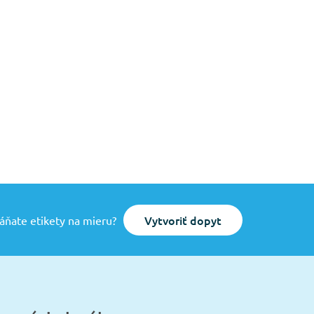
Vytvoriť dopyt
áňate etikety na mieru?