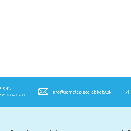
6 943
info@samolepiace-etikety.sk
Zh
k: 8:00 - 16:00