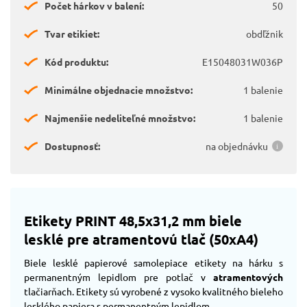
Počet hárkov v balení:
50
Tvar etikiet:
obdľžnik
Kód produktu:
E15048031W036P
Minimálne objednacie množstvo:
1 balenie
Najmenšie nedeliteľné množstvo:
1 balenie
Dostupnosť:
na objednávku
Etikety PRINT 48,5x31,2 mm biele
lesklé pre atramentovú tlač (50xA4)
Biele lesklé papierové samolepiace etikety na hárku s
permanentným lepidlom pre potlač v
atramentových
tlačiarňach. Etikety sú vyrobené z vysoko kvalitného bieleho
lesklého papiera s permanentným lepidlom.