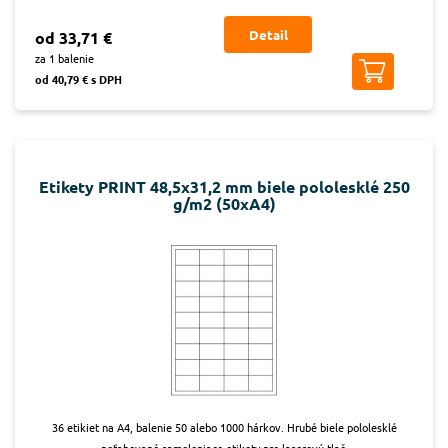
Detail
od 33,71 €
za 1 balenie
od 40,79 € s DPH
Etikety PRINT 48,5x31,2 mm biele pololesklé 250
g/m2 (50xA4)
36 etikiet na A4, balenie 50 alebo 1000 hárkov. Hrubé biele pololesklé
poťahované samolepiace etikety pre laserovú tlač.