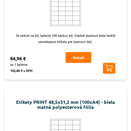
36 etikiet na A4, balenie 100 hárkov A4. Odolné plastové biele lesklé
samolepiace etikety pre laserovú tlač.
Detail
84,96 €
za 1 balenie
102,80 € s DPH
Etikety PRINT 48,5x31,2 mm (100xA4) - biela
matná polyesterová fólia