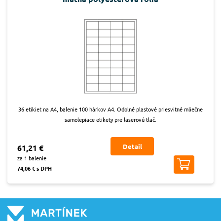
36 etikiet na A4, balenie 100 hárkov A4. Odolné plastové priesvitné mliečne
samolepiace etikety pre laserovú tlač.
Detail
61,21 €
za 1 balenie
74,06 € s DPH