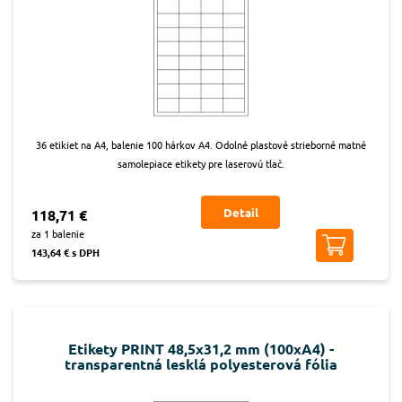
36 etikiet na A4, balenie 100 hárkov A4. Odolné plastové strieborné matné
samolepiace etikety pre laserovú tlač.
Detail
118,71 €
za 1 balenie
143,64 € s DPH
Etikety PRINT 48,5x31,2 mm (100xA4) -
transparentná lesklá polyesterová fólia