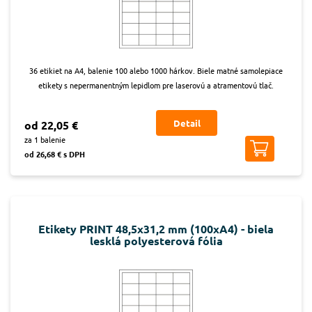
36 etikiet na A4, balenie 100 alebo 1000 hárkov. Biele matné samolepiace
etikety s nepermanentným lepidlom pre laserovú a atramentovú tlač.
Detail
od 22,05 €
za 1 balenie
od 26,68 € s DPH
Etikety PRINT 48,5x31,2 mm (100xA4) - biela
lesklá polyesterová fólia