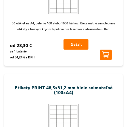
36 etikiet na A4, balenie 100 alebo 1000 hárkov. Biele matné samolepiace
etikety s tmavým krycím lepidlom pre laserovú a atramentovú tlač.
Detail
od 28,30 €
za 1 balenie
od 34,24 € s DPH
Etikety PRINT 48,5x31,2 mm biele snímateľné
(100xA4)