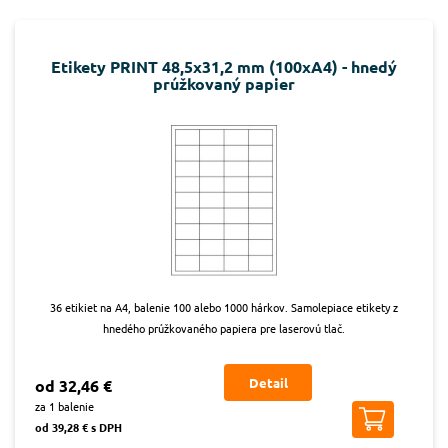
Etikety PRINT 48,5x31,2 mm (100xA4) - hnedý
prúžkovaný papier
36 etikiet na A4, balenie 100 alebo 1000 hárkov. Samolepiace etikety z
hnedého prúžkovaného papiera pre laserovú tlač.
Detail
od 32,46 €
za 1 balenie
od 39,28 € s DPH