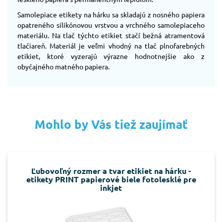
Samolepiace etikety na hárku sa skladajú z nosného papiera
opatreného silikónovou vrstvou a vrchného samolepiaceho
materiálu. Na tlač týchto etikiet stačí bežná atramentová
tlačiareň. Materiál je veľmi vhodný na tlač plnofarebných
etikiet, ktoré vyzerajú výrazne hodnotnejšie ako z
obyčajného matného papiera.
Mohlo by Vás tiež zaujímať
Ľubovoľný rozmer a tvar etikiet na hárku -
etikety PRINT papierové biele fotolesklé pre
inkjet