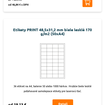
od 46,84 € s DPH
Etikety PRINT 48,5x31,2 mm biele lesklé 170
g/m2 (50xA4)
36 etikiet na A4, balenie 50 alebo 1000 hárkov. Hrubšie biele lesklé
poťahované samolepiace etikety pre laserovú tlač.
Detail
od 19,13 €