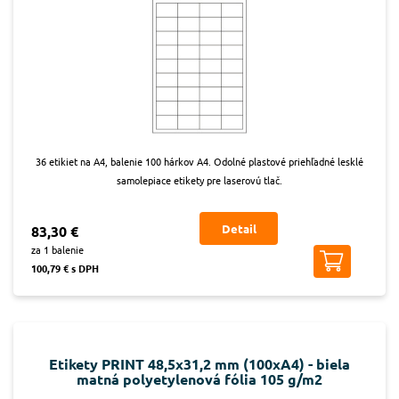
36 etikiet na A4, balenie 100 hárkov A4. Odolné plastové priehľadné lesklé
samolepiace etikety pre laserovú tlač.
Detail
83,30 €
za 1 balenie
100,79 € s DPH
Etikety PRINT 48,5x31,2 mm (100xA4) - biela
matná polyetylenová fólia 105 g/m2