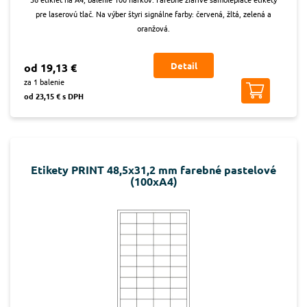
pre laserovú tlač. Na výber štyri signálne farby: červená, žltá, zelená a
oranžová.
Detail
od 19,13 €
za 1 balenie
od 23,15 € s DPH
Etikety PRINT 48,5x31,2 mm farebné pastelové
(100xA4)