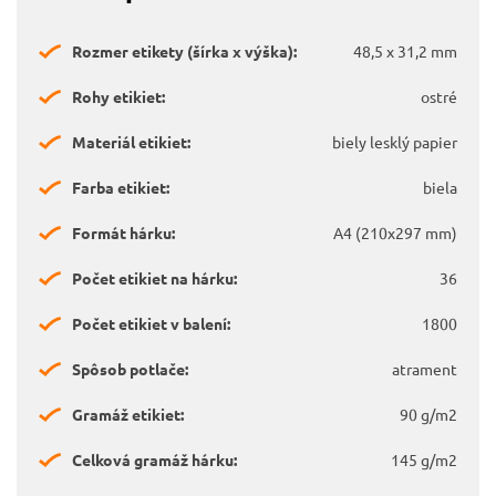
Rozmer etikety (šírka x výška):
48,5 x 31,2 mm
Rohy etikiet:
ostré
Materiál etikiet:
biely lesklý papier
Farba etikiet:
biela
Formát hárku:
A4 (210x297 mm)
Počet etikiet na hárku:
36
Počet etikiet v balení:
1800
Spôsob potlače:
atrament
Gramáž etikiet:
90 g/m2
Celková gramáž hárku:
145 g/m2