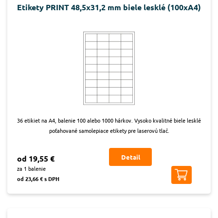
Etikety PRINT 48,5x31,2 mm biele lesklé (100xA4)
36 etikiet na A4, balenie 100 alebo 1000 hárkov. Vysoko kvalitné biele lesklé
poťahované samolepiace etikety pre laserovú tlač.
Detail
od 19,55 €
za 1 balenie
od 23,66 € s DPH