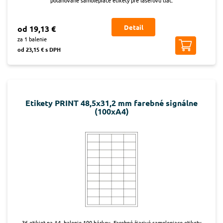
Detail
od 19,13 €
za 1 balenie
od 23,15 € s DPH
Etikety PRINT 48,5x31,2 mm farebné signálne
(100xA4)
36 etikiet na A4, balenie 100 hárkov. Farebné žiarivé samolepiace etikety