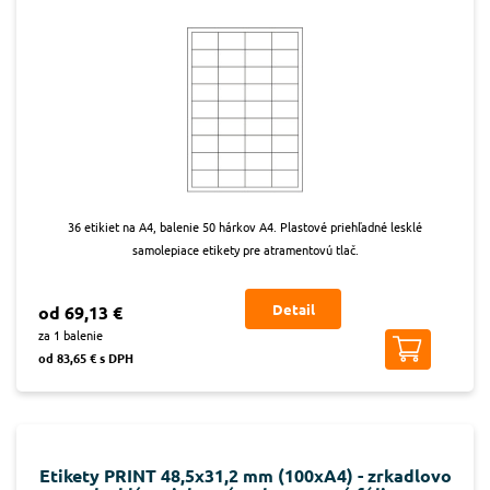
36 etikiet na A4, balenie 50 hárkov A4. Plastové priehľadné lesklé
samolepiace etikety pre atramentovú tlač.
Detail
od 69,13 €
za 1 balenie
od 83,65 € s DPH
Etikety PRINT 48,5x31,2 mm (100xA4) - zrkadlovo