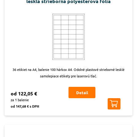
lesklá strieborná polyesterová fólia
36 etikiet na A4, balenie 100 hárkov A4. Odolné plastové strieborné lesklé
samolepiace etikety pre laserovú tlač.
Detail
od 122,05 €
za 1 balenie
od 147,68 € s DPH