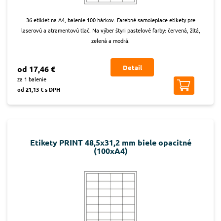
36 etikiet na A4, balenie 100 hárkov. Farebné samolepiace etikety pre
laserovú a atramentovú tlač. Na výber štyri pastelové farby: červená, žltá,
zelená a modrá.
Detail
od 17,46 €
za 1 balenie
od 21,13 € s DPH
Etikety PRINT 48,5x31,2 mm biele opacitné
(100xA4)