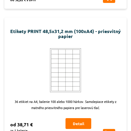
Etikety PRINT 48,5x31,2 mm (100xA4) - priesvitný
papier
36 etikiet na A4, balenie 100 alebo 1000 hárkov. Samolepiace etikety z
matného priesvitného papiera pre laserovú tlač.
Detail
od 38,71 €
za 1 balenie