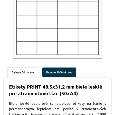
Balenie 50 hárkov
Balenie 1000 hárkov
Etikety PRINT 48,5x31,2 mm biele lesklé
pre atramentovú tlač (50xA4)
Biele lesklé papierové samolepiace etikety na hárku s
permanentným lepidlom pre potlač v atramentových
tlačiarňach. Balenie 50 hárkov. 36 etikiet na hárku, 1800