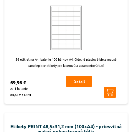
36 etikiet na A4, balenie 100 hárkov A4. Odolné plastové biele matné
samolepiace etikety pre laserovú a atramentovú tlač.
Detail
69,96 €
za 1 balenie
84,65 € s DPH
Etikety PRINT 48,5x31,2 mm (100xA4) - priesvitná
matná polyesterová fólia