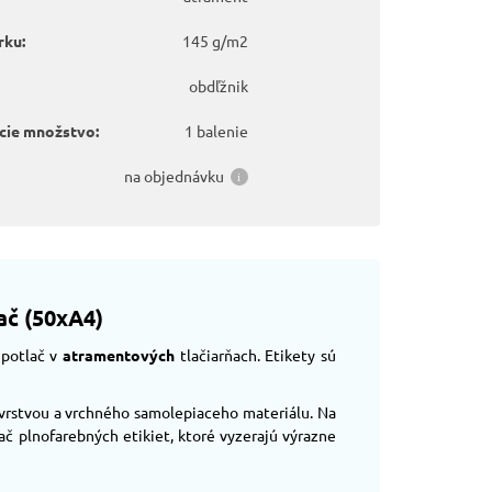
rku:
145 g/m2
obdľžnik
cie množstvo:
1 balenie
na objednávku
ač (50xA4)
 potlač v
atramentových
tlačiarňach. Etikety sú
 vrstvou a vrchného samolepiaceho materiálu. Na
lač plnofarebných etikiet, ktoré vyzerajú výrazne