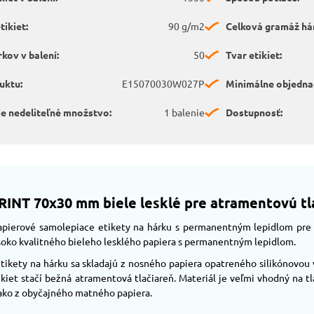
ikiet:
90 g/m2
Celková gramáž há
kov v balení:
50
Tvar etikiet:
uktu:
E15070030W027P
Minimálne objedna
e nedeliteľné množstvo:
1 balenie
Dostupnosť:
RINT 70x30 mm biele lesklé pre atramentovú tl
papierové samolepiace etikety na hárku s permanentným lepidlom pre
soko kvalitného bieleho lesklého papiera s permanentným lepidlom.
tikety na hárku sa skladajú z nosného papiera opatreného silikónovou
ikiet stačí bežná atramentová tlačiareň. Materiál je veľmi vhodný na t
ako z obyčajného matného papiera.