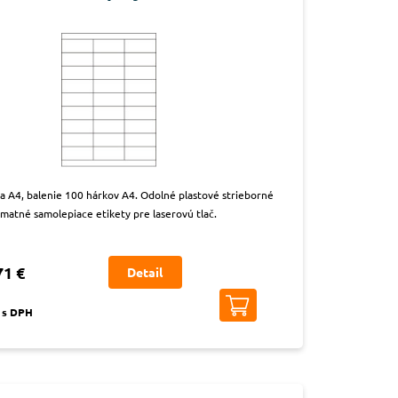
na A4, balenie 100 hárkov A4. Odolné plastové strieborné
matné samolepiace etikety pre laserovú tlač.
71 €
Detail
€ s DPH