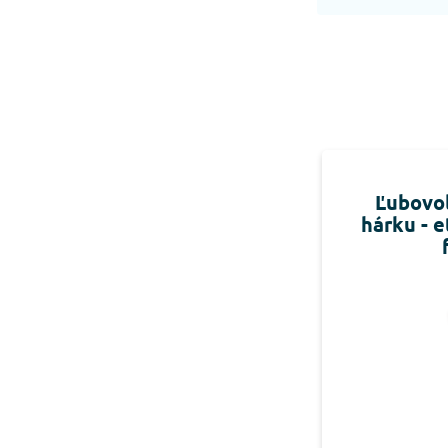
Ľubovoľ
hárku - 