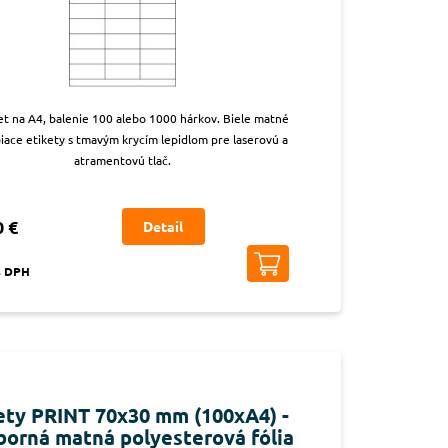
iet na A4, balenie 100 alebo 1000 hárkov. Biele matné
iace etikety s tmavým krycím lepidlom pre laserovú a
atramentovú tlač.
0 €
Detail
s DPH
ety PRINT 70x30 mm (100xA4) -
borná matná polyesterová fólia