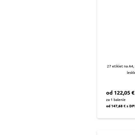
27 etikiet na A4
leskl
od 122,05 €
za 1 balenie
od 147,68 € s D