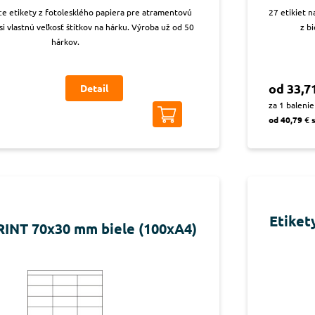
ce etikety z fotolesklého papiera pre atramentovú
27 etikiet 
si vlastnú veľkosť štítkov na hárku. Výroba už od 50
z b
hárkov.
od 33,7
Detail
za 1 balenie
od 40,79 € 
Etiket
RINT 70x30 mm biele (100xA4)