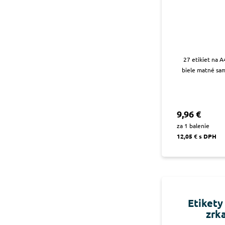
27 etikiet na A
biele matné sam
9,96 €
za 1 balenie
12,05 € s DPH
Etikety
zrk