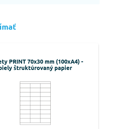
jímať
ety PRINT 70x30 mm (100xA4) -
biely štruktúrovaný papier