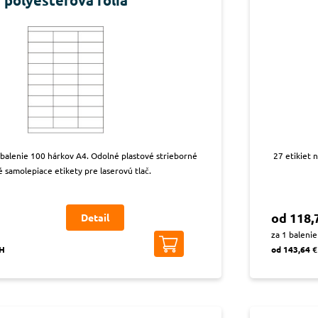
polyesterová fólia
, balenie 100 hárkov A4. Odolné plastové strieborné
27 etikiet 
é samolepiace etikety pre laserovú tlač.
od 118,
Detail
za 1 balenie
PH
od 143,64 