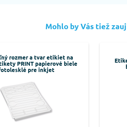
Mohlo by Vás tiež zau
ný rozmer a tvar etikiet na
Etik
etikety PRINT papierové biele
fotolesklé pre inkjet