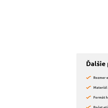
Ďalšie
Rozmer et
Materiál 
Formát h
Počet eti