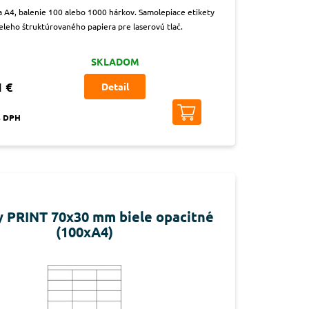
na A4, balenie 100 alebo 1000 hárkov. Samolepiace etikety
ieleho štruktúrovaného papiera pre laserovú tlač.
SKLADOM
1 €
Detail
s DPH
y PRINT 70x30 mm biele opacitné
(100xA4)