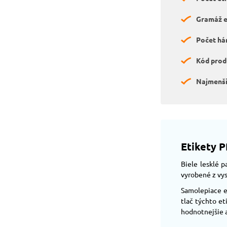
Gramáž et
Počet hár
Kód prod
Najmenši
Etikety P
Biele lesklé 
vyrobené z vy
Samolepiace e
tlač týchto et
hodnotnejšie 