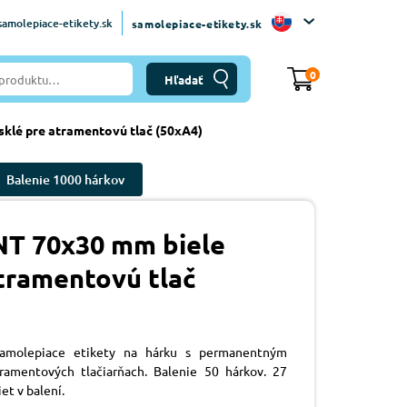
amolepiace-etikety.sk
samolepiace-etikety.sk
0
sklé pre atramentovú tlač (50xA4)
Balenie 1000 hárkov
NT 70x30 mm biele
atramentovú tlač
 samolepiace etikety na hárku s permanentným
ramentových tlačiarňach. Balenie 50 hárkov. 27
et v balení.