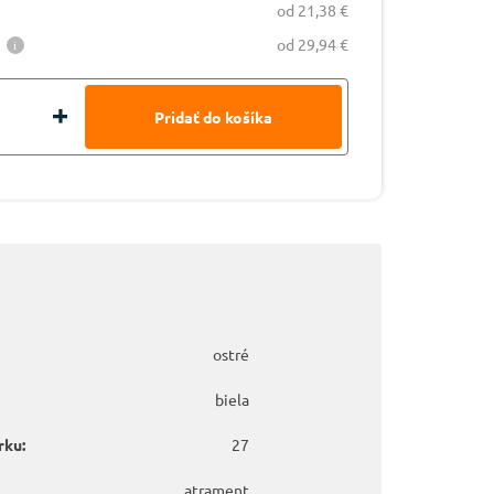
od 21,38 €
od 29,94 €
ostré
biela
rku:
27
atrament