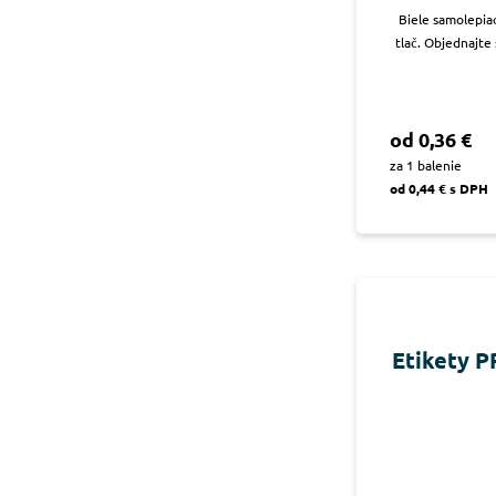
Biele samolepia
tlač. Objednajte 
od 0,36 €
za 1 balenie
od 0,44 € s DPH
Etikety P