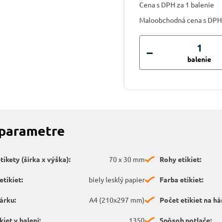
Cena s DPH za 1 balenie
Maloobchodná cena s DPH
balenie
 parametre
ikety (šírka x výška):
70 x 30 mm
Rohy etikiet:
etikiet:
biely lesklý papier
Farba etikiet:
árku:
A4 (210x297 mm)
Počet etikiet na há
kiet v balení:
1350
Spôsob potlače: