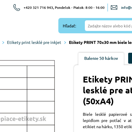
+420 321 716 943, Pondelok - Piatok: 8:00 - 16:00
info@s
Hľadať:
Etikety print lesklé pre inkjet
Etikety PRINT 70x30 mm biele le
Balenie 50 hárkov
Etikety PRI
lesklé pre 
(50xA4)
Biele lesklé papierové
lepidlom pre potlač v at
etikiet na hárku, 1350 etiki