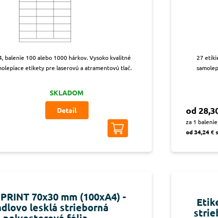
4, balenie 100 alebo 1000 hárkov. Vysoko kvalitné
27 etik
olepiace etikety pre laserovú a atramentovú tlač.
samolep
SKLADOM
od 28,3
Detail
za 1 balenie
od 34,24 € 
 PRINT 70x30 mm (100xA4) -
Etik
adlovo lesklá strieborná
strie