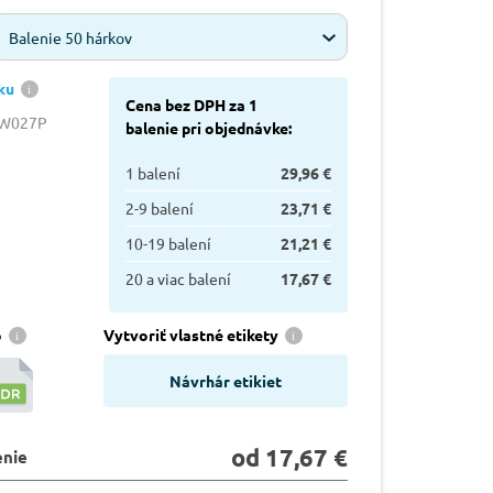
Balenie 50 hárkov
ku
Cena bez DPH za 1
0W027P
balenie pri objednávke:
1 balení
29,96 €
2-9 balení
23,71 €
10-19 balení
21,21 €
20 a viac balení
17,67 €
o
Vytvoriť vlastné etikety
Návrhár etikiet
od 17,67 €
enie