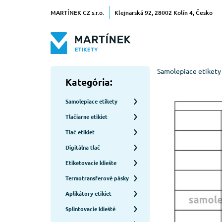
MARTÍNEK CZ s.r.o.
Klejnarská 92, 28002 Kolín 4, Česko
Samolepiace etikety
Kategória:
Samolepiace etikety
Tlačiarne etikiet
Tlač etikiet
Digitálna tlač
Etiketovacie kliešte
Termotransferové pásky
Aplikátory etikiet
Splintovacie klieště