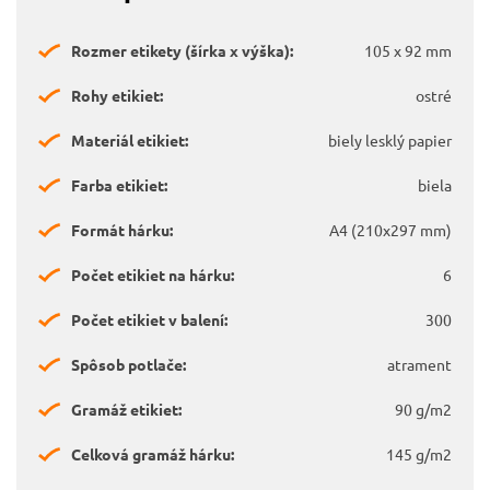
Rozmer etikety (šírka x výška):
105 x 92 mm
Rohy etikiet:
ostré
Materiál etikiet:
biely lesklý papier
Farba etikiet:
biela
Formát hárku:
A4 (210x297 mm)
Počet etikiet na hárku:
6
Počet etikiet v balení:
300
Spôsob potlače:
atrament
Gramáž etikiet:
90 g/m2
Celková gramáž hárku:
145 g/m2