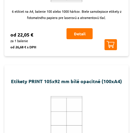
6 etikiet na A4, balenie 100 alebo 1000 hárkov. Biele samolepiace etikety z
fotomatného papiera pre laserovú a atramentovú tlač.
Detail
od 22,05 €
za 1 balenie
od 26,68 € s DPH
Etikety PRINT 105x92 mm bílé opacitné (100xA4)