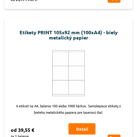
Etikety PRINT 105x92 mm (100xA4) - biely
metalický papier
6 etikiet na A4, balenie 100 alebo 1000 hárkov. Samolepiace etikety z
bieleho metalického papiera pre laserovú tlač.
Detail
od 39,55 €
za 1 balenie