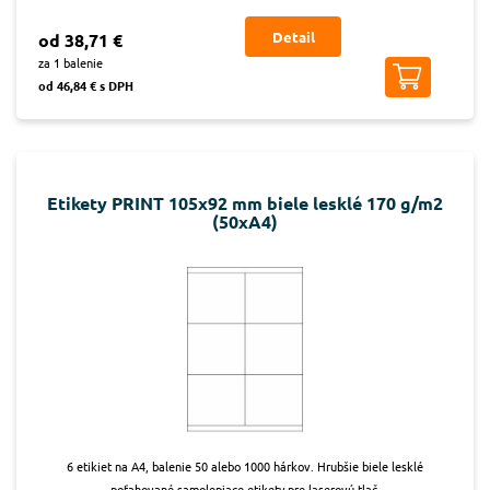
Detail
od 38,71 €
za 1 balenie
od 46,84 € s DPH
Etikety PRINT 105x92 mm biele lesklé 170 g/m2
(50xA4)
6 etikiet na A4, balenie 50 alebo 1000 hárkov. Hrubšie biele lesklé
poťahované samolepiace etikety pre laserovú tlač.