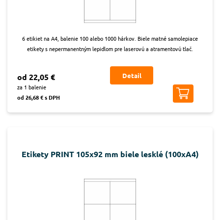
6 etikiet na A4, balenie 100 alebo 1000 hárkov. Biele matné samolepiace
etikety s nepermanentným lepidlom pre laserovú a atramentovú tlač.
Detail
od 22,05 €
za 1 balenie
od 26,68 € s DPH
Etikety PRINT 105x92 mm biele lesklé (100xA4)