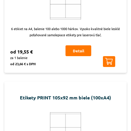
6 etikiet na A4, balenie 100 alebo 1000 hárkov. Vysoko kvalitné biele lesklé
poťahované samolepiace etikety pre laserovú tlač.
Detail
od 19,55 €
za 1 balenie
od 23,66 € s DPH
Etikety PRINT 105x92 mm biele (100xA4)