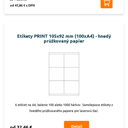
od 47,86 € s DPH
Etikety PRINT 105x92 mm (100xA4) - hnedý
prúžkovaný papier
6 etikiet na A4, balenie 100 alebo 1000 hárkov. Samolepiace etikety z
hnedého prúžkovaného papiera pre laserovú tlač.
Detail
od 32,46 €