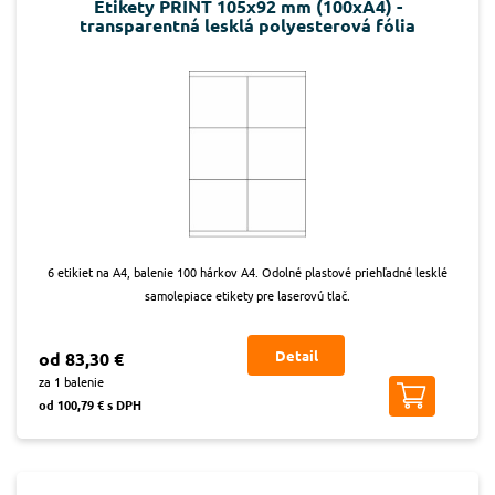
Etikety PRINT 105x92 mm (100xA4) -
transparentná lesklá polyesterová fólia
6 etikiet na A4, balenie 100 hárkov A4. Odolné plastové priehľadné lesklé
samolepiace etikety pre laserovú tlač.
Detail
od 83,30 €
za 1 balenie
od 100,79 € s DPH