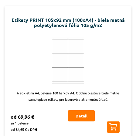
Etikety PRINT 105x92 mm (100xA4) - biela matná
polyetylenová fólia 105 g/m2
6 etikiet na A4, balenie 100 hárkov A4. Odolné plastové biele matné
samolepiace etikety pre laserovú a atramentovú tlač.
Detail
od 69,96 €
za 1 balenie
od 84,65 € s DPH