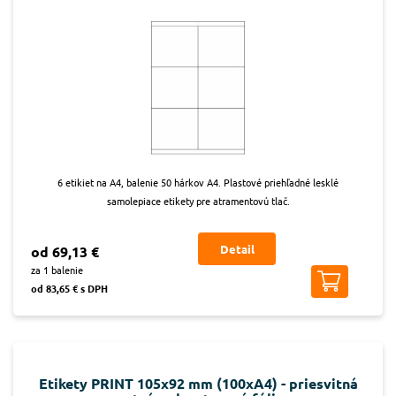
6 etikiet na A4, balenie 50 hárkov A4. Plastové priehľadné lesklé
samolepiace etikety pre atramentovú tlač.
Detail
od 69,13 €
za 1 balenie
od 83,65 € s DPH
Etikety PRINT 105x92 mm (100xA4) - priesvitná