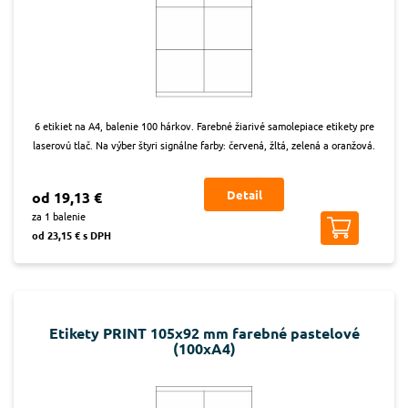
6 etikiet na A4, balenie 100 hárkov. Farebné žiarivé samolepiace etikety pre
laserovú tlač. Na výber štyri signálne farby: červená, žltá, zelená a oranžová.
Detail
od 19,13 €
za 1 balenie
od 23,15 € s DPH
Etikety PRINT 105x92 mm farebné pastelové
(100xA4)