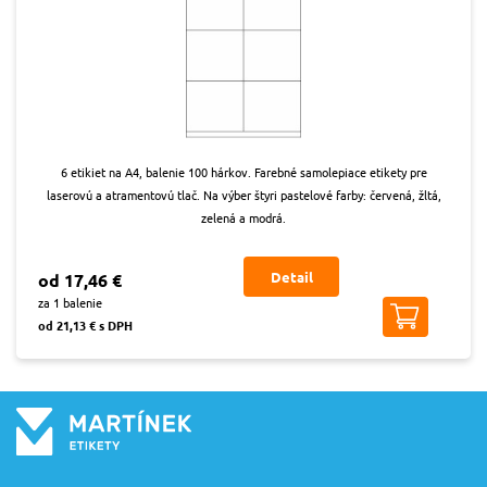
6 etikiet na A4, balenie 100 hárkov. Farebné samolepiace etikety pre
laserovú a atramentovú tlač. Na výber štyri pastelové farby: červená, žltá,
zelená a modrá.
Detail
od 17,46 €
za 1 balenie
od 21,13 € s DPH