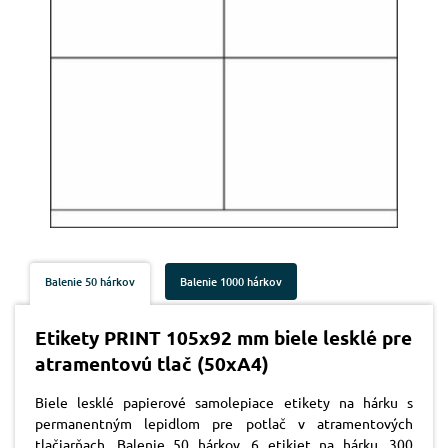
Balenie 50 hárkov
Balenie 1000 hárkov
Etikety PRINT 105x92 mm biele lesklé pre
atramentovú tlač (50xA4)
Biele lesklé papierové samolepiace etikety na hárku s
permanentným lepidlom pre potlač v atramentových
tlačiarňach. Balenie 50 hárkov. 6 etikiet na hárku, 300