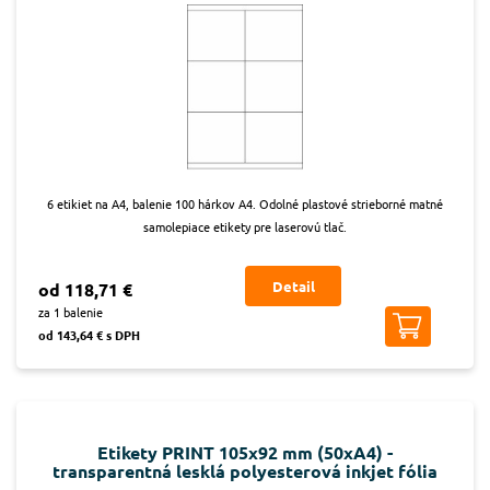
6 etikiet na A4, balenie 100 hárkov A4. Odolné plastové strieborné matné
samolepiace etikety pre laserovú tlač.
Detail
od 118,71 €
za 1 balenie
od 143,64 € s DPH
Etikety PRINT 105x92 mm (50xA4) -
transparentná lesklá polyesterová inkjet fólia