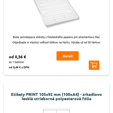
Biele samolepiace etikety z fotolesklého papiera pre atramentovú tlač.
Objednajte si vlastnú veľkosť štítkov na hárku. Výroba už od 50 hárkov.
Detail
od 0,36 €
za 1 balenie
od 0,44 € s DPH
Etikety PRINT 105x92 mm (100xA4) - zrkadlovo
lesklá strieborná polyesterová fólia