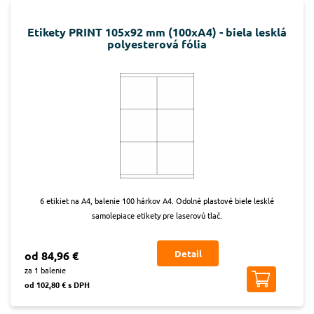
Etikety PRINT 105x92 mm (100xA4) - biela lesklá
polyesterová fólia
6 etikiet na A4, balenie 100 hárkov A4. Odolné plastové biele lesklé
samolepiace etikety pre laserovú tlač.
Detail
od 84,96 €
za 1 balenie
od 102,80 € s DPH