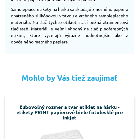
Samolepiace etikety na hárku sa skladajú z nosného papiera
opatreného silikónovou vrstvou a vrchného samolepiaceho
materiálu. Na tlač týchto etikiet stačí bežná atramentová
tlačiareň. Materiál je veľmi vhodný na tlač plnofarebných
etikiet, ktoré vyzerajú výrazne hodnotnejšie ako z
obyčajného matného papiera.
Mohlo by Vás tiež zaujímať
Ľubovoľný rozmer a tvar etikiet na hárku -
etikety PRINT papierové biele fotolesklé pre
inkjet