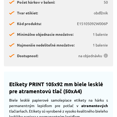
Počet hárkov v balení:
50
Tvar etikiet:
obdľžnik
Kód produktu:
E15105092W006P
Minimálne objednacie množstvo:
1 balenie
Najmenšie nedeliteľné množstvo:
1 balenie
Dostupnosť:
na objednávku
Etikety PRINT 105x92 mm biele lesklé
pre atramentovú tlač (50xA4)
Biele lesklé papierové samolepiace etikety na hárku s
permanentným lepidlom pre potlač v
atramentových
tlačiarňach. Etikety sú vyrobené z vysoko kvalitného bieleho
lesklého papiera s permanentným lepidlom.