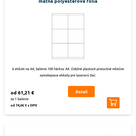
matná polyesterová fólia
6 etikiet na A4, balenie 100 hárkov A4. Odolné plastové priesvitné mliečne
samolepiace etikety pre laserovú tlač.
Detail
od 61,21 €
za 1 balenie
od 74,06 € s DPH