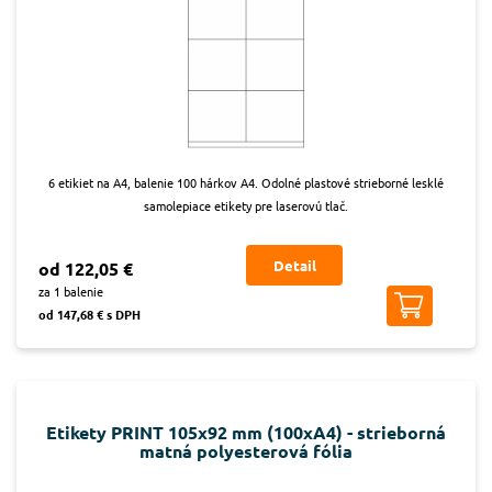
6 etikiet na A4, balenie 100 hárkov A4. Odolné plastové strieborné lesklé
samolepiace etikety pre laserovú tlač.
Detail
od 122,05 €
za 1 balenie
od 147,68 € s DPH
Etikety PRINT 105x92 mm (100xA4) - strieborná
matná polyesterová fólia