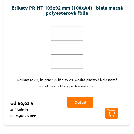
Etikety PRINT 105x92 mm (100xA4) - biela matná
polyesterová fólia
6 etikiet na A4, balenie 100 hárkov A4. Odolné plastové biele matné
samolepiace etikety pre laserovú tlač.
Detail
od 66,63 €
za 1 balenie
od 80,62 € s DPH