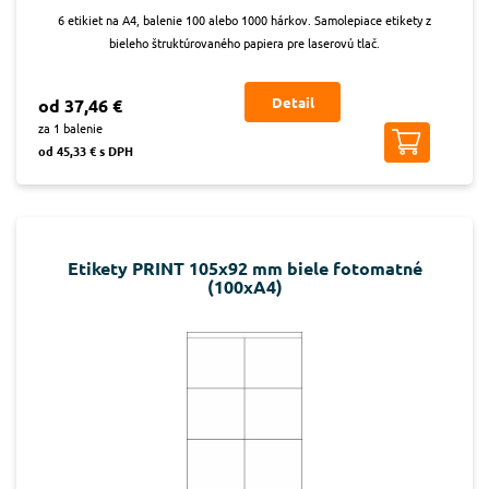
6 etikiet na A4, balenie 100 alebo 1000 hárkov. Samolepiace etikety z
bieleho štruktúrovaného papiera pre laserovú tlač.
Detail
od 37,46 €
za 1 balenie
od 45,33 € s DPH
Etikety PRINT 105x92 mm biele fotomatné
(100xA4)