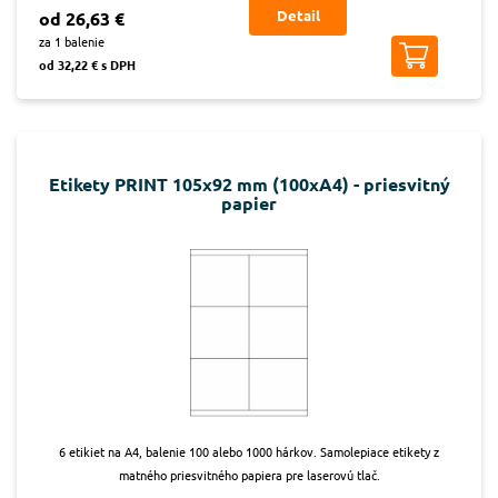
Detail
od 26,63 €
za 1 balenie
od 32,22 € s DPH
Etikety PRINT 105x92 mm (100xA4) - priesvitný
papier
6 etikiet na A4, balenie 100 alebo 1000 hárkov. Samolepiace etikety z
matného priesvitného papiera pre laserovú tlač.