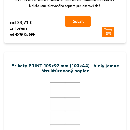
bieleho štruktúrovaného papiera pre laserovú tlač.
Detail
od 33,71 €
za 1 balenie
od 40,79 € s DPH
Etikety PRINT 105x92 mm (100xA4) - biely jemne
štruktúrovaný papier