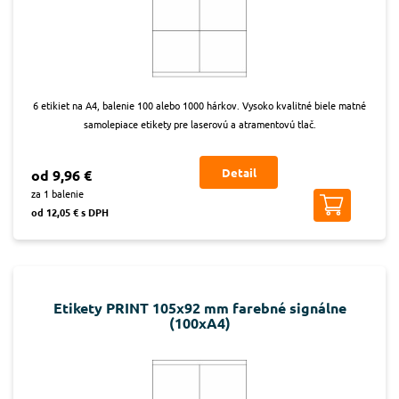
6 etikiet na A4, balenie 100 alebo 1000 hárkov. Vysoko kvalitné biele matné
samolepiace etikety pre laserovú a atramentovú tlač.
Detail
od 9,96 €
za 1 balenie
od 12,05 € s DPH
Etikety PRINT 105x92 mm farebné signálne
(100xA4)