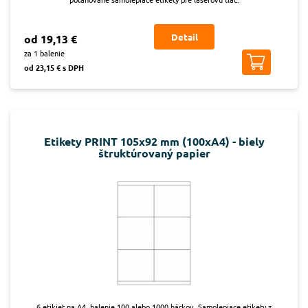
Detail
od 19,13 €
za 1 balenie
od 23,15 € s DPH
Etikety PRINT 105x92 mm (100xA4) - biely
štruktúrovaný papier
6 etikiet na A4, balenie 100 alebo 1000 hárkov. Samolepiace etikety z