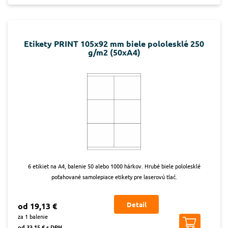
Etikety PRINT 105x92 mm biele pololesklé 250
g/m2 (50xA4)
6 etikiet na A4, balenie 50 alebo 1000 hárkov. Hrubé biele pololesklé
poťahované samolepiace etikety pre laserovú tlač.
Detail
od 19,13 €
za 1 balenie
od 23,15 € s DPH