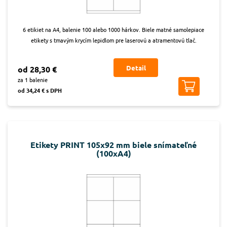
6 etikiet na A4, balenie 100 alebo 1000 hárkov. Biele matné samolepiace
etikety s tmavým krycím lepidlom pre laserovú a atramentovú tlač.
Detail
od 28,30 €
za 1 balenie
od 34,24 € s DPH
Etikety PRINT 105x92 mm biele snímateľné
(100xA4)