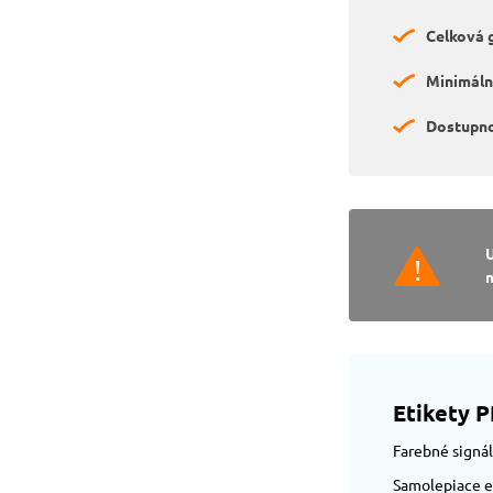
Celková 
Minimáln
Dostupno
n
Etikety 
Farebné signá
Samolepiace et