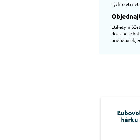
týchto etikiet
Objednajt
Etikety môže
dostanete hoto
priebehu obje
Ľubovoľ
hárku 