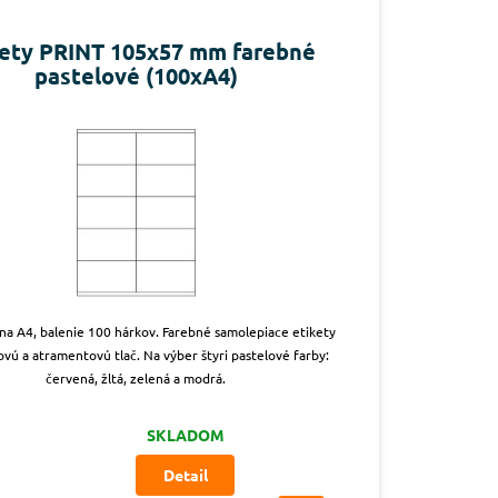
kety PRINT 105x57 mm farebné
pastelové (100xA4)
 na A4, balenie 100 hárkov. Farebné samolepiace etikety
ovú a atramentovú tlač. Na výber štyri pastelové farby:
červená, žltá, zelená a modrá.
SKLADOM
Detail