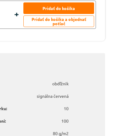
obdľžnik
signálna červená
rku:
10
ní:
100
80 g/m2