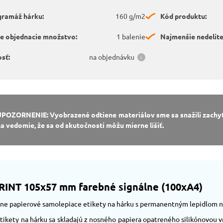
gramáž hárku:
160 g/m2
Kód produktu:
e objednacie množstvo:
1 balenie
Najmenšie nedelit
sť:
na objednávku
UPOZORNENIE: Vyobrazené odtiene materiálov sme sa snažili zachyti
a vedomie, že sa od skutočnosti môžu mierne líšiť.
PRINT 105x57 mm farebné signálne (100xA4)
lne papierové samolepiace etikety na hárku s permanentným lepidlom n
ikety na hárku sa skladajú z nosného papiera opatreného silikónovou 