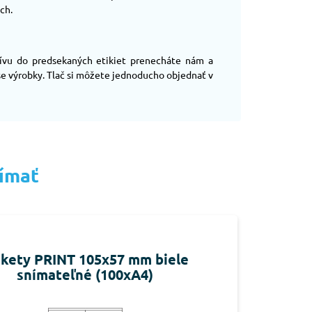
ch.
ívu do predsekaných etikiet prenecháte nám a
aše výrobky. Tlač si môžete jednoducho objednať v
jímať
ikety PRINT 105x57 mm biele
snímateľné (100xA4)