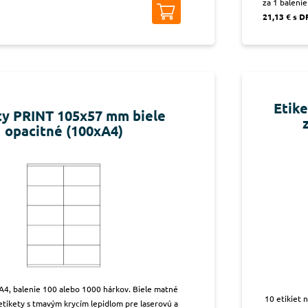
za 1 balenie
21,13 € s 
Etik
ty PRINT 105x57 mm biele
opacitné (100xA4)
 A4, balenie 100 alebo 1000 hárkov. Biele matné
10 etikiet 
tikety s tmavým krycím lepidlom pre laserovú a