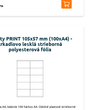
DPH
ety PRINT 105x57 mm (100xA4) -
zrkadlovo lesklá strieborná
polyesterová fólia
na A4, balenie 100 hárkov A4. Odolné plastové strieborné