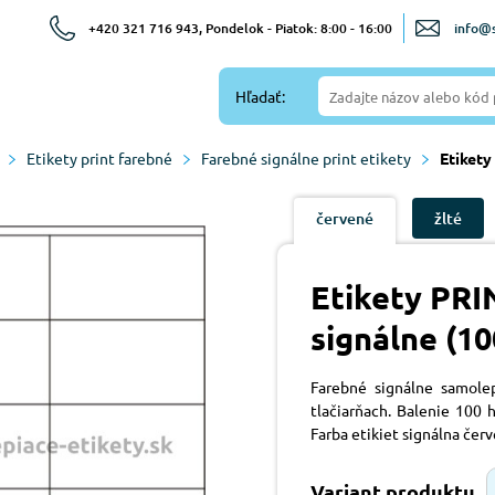
+420 321 716 943, Pondelok - Piatok: 8:00 - 16:00
info@s
Hľadať:
Etikety print farebné
Farebné signálne print etikety
Etikety
červené
žlté
Etikety PR
signálne (1
Farebné signálne samole
tlačiarňach. Balenie 100 h
Farba etikiet signálna červ
Variant produktu