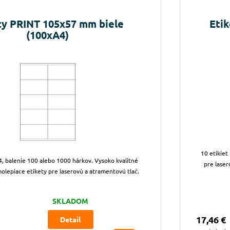
ty PRINT 105x57 mm biele
Eti
(100xA4)
10 etikiet
4, balenie 100 alebo 1000 hárkov. Vysoko kvalitné
pre laser
olepiace etikety pre laserovú a atramentovú tlač.
SKLADOM
17,46 €
Detail