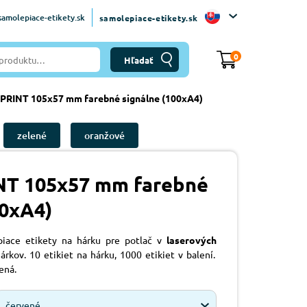
amolepiace-etikety.sk
samolepiace-etikety.sk
0
 PRINT 105x57 mm farebné signálne (100xA4)
zelené
oranžové
INT 105x57 mm farebné
00xA4)
piace etikety na hárku pre potlač v
laserových
árkov. 10 etikiet na hárku, 1000 etikiet v balení.
ená.
červené