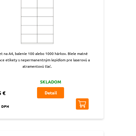
iet na A4, balenie 100 alebo 1000 hárkov. Biele matné
ace etikety s nepermanentným lepidlom pre laserovú a
atramentovú tlač.
SKLADOM
5 €
Detail
s DPH