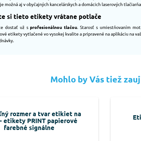
 je možná aj v obyčajných kancelárskych a domácich laserových tlačiarňa
e si tieto etikety vrátane potlače
te dostať už s
profesionálnou tlačou
. Starosť s umiestňovaním mot
vé etikety vytlačené vo vysokej kvalite a pripravené na aplikáciu na v
dnávky.
Mohlo by Vás tiež zau
ný rozmer a tvar etikiet na
Et
- etikety PRINT papierové
farebné signálne