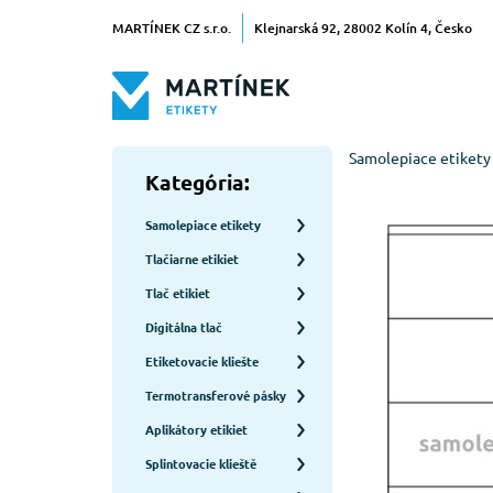
MARTÍNEK CZ s.r.o.
Klejnarská 92, 28002 Kolín 4, Česko
Samolepiace etikety
Kategória:
Samolepiace etikety
Tlačiarne etikiet
Tlač etikiet
Digitálna tlač
Etiketovacie kliešte
Termotransferové pásky
Aplikátory etikiet
Splintovacie klieště