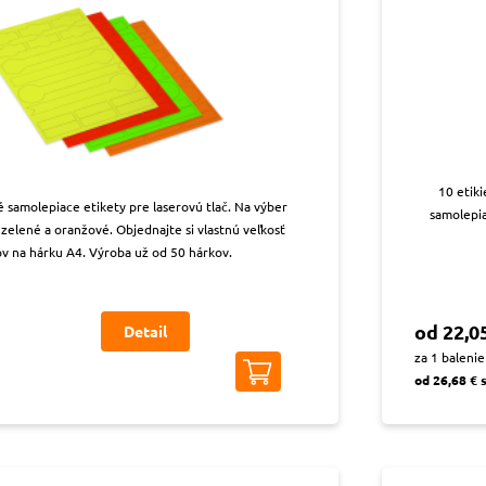
10 etik
é samolepiace etikety pre laserovú tlač. Na výber
samolepi
 zelené a oranžové. Objednajte si vlastnú veľkosť
ov na hárku A4. Výroba už od 50 hárkov.
od 22,0
Detail
za 1 balenie
od 26,68 € 