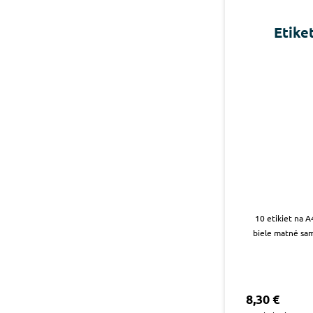
Etike
10 etikiet na A
biele matné sam
8,30 €