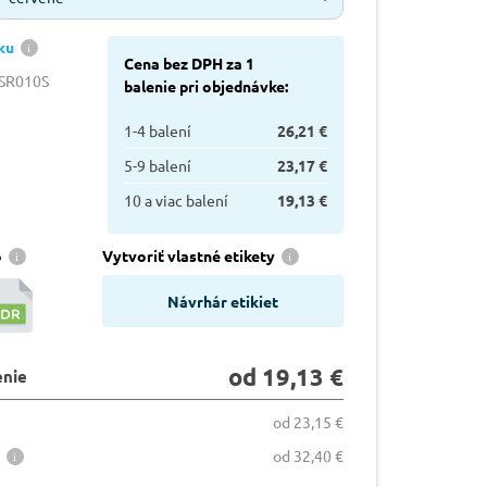
ku
Cena bez DPH za 1
7SR010S
balenie pri objednávke:
1-4 balení
26,21 €
5-9 balení
23,17 €
10 a viac balení
19,13 €
o
Vytvoriť vlastné etikety
Návrhár etikiet
od 19,13 €
enie
od 23,15 €
od 32,40 €