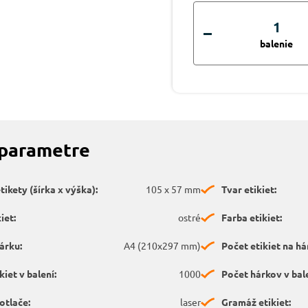
balenie
 parametre
ikety (šírka x výška):
105 x 57 mm
Tvar etikiet:
iet:
ostré
Farba etikiet:
árku:
A4 (210x297 mm)
Počet etikiet na há
kiet v balení:
1000
Počet hárkov v bale
otlače:
laser
Gramáž etikiet: