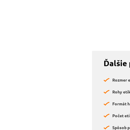
Ďalšie
Rozmer et
Rohy etik
Formát h
Počet eti
Spôsob p