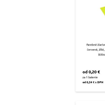
Farebné žiariv
červené, žľté,
štítk
od 0,20 €
za 1 balenie
od 0,24 € s DPH