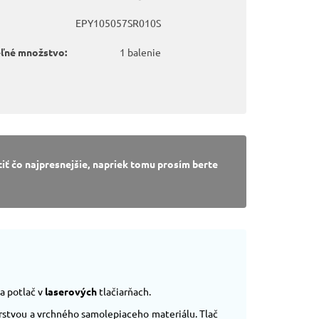
EPY105057SR010S
eľné množstvo:
1 balenie
ť čo najpresnejšie, napriek tomu prosím berte
a potlač v
laserových
tlačiarňach.
vrstvou a vrchného samolepiaceho materiálu. Tlač