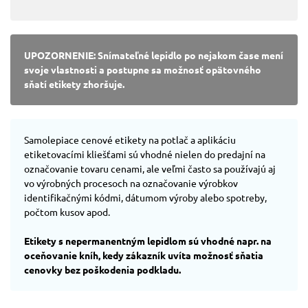
UPOZORNENIE: Snímateľné lepidlo po nejakom čase mení
svoje vlastnosti a postupne sa možnosť opätovného
sňatí etikety zhoršuje.
Samolepiace cenové etikety na potlač a aplikáciu
etiketovacími kliešťami sú vhodné nielen do predajní na
označovanie tovaru cenami, ale veľmi často sa používajú aj
vo výrobných procesoch na označovanie výrobkov
identifikačnými kódmi, dátumom výroby alebo spotreby,
počtom kusov apod.
Etikety s nepermanentným lepidlom sú vhodné napr. na
oceňovanie kníh, kedy zákazník uvíta možnosť sňatia
cenovky bez poškodenia podkladu.