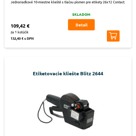
Jednoriadkové 10-miestne klieště s tlačou písmen pre etikety 26x12 Contact.
SKLADOM
Detail
109,42 €
za 1 kotúčik
132,40 € s DPH
Etiketovacie kliešte Blitz 2644