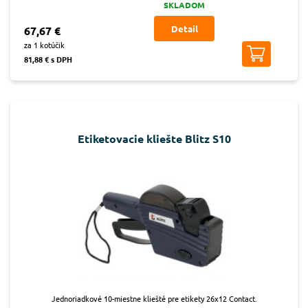
SKLADOM
Detail
67,67 €
za 1 kotúčik
81,88 € s DPH
Etiketovacie kliešte Blitz S10
Jednoriadkové 10-miestne klieště pre etikety 26x12 Contact.