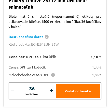
Etikety cenové 26x12 mm UNI biele
snímateľné
Biele matné snímateľné (nepermanentné) etikety pre
etiketovacie kliešte. 1500 etikiet na kotúčiku, 36 kotúčikov
v balení.
Dostupnosť: na dotaz
Kód produktu: ECN2612UNI36W
Cena bez DPH za 1 kotúčik
1,10 €
Cena s DPH za 1 kotúčik
1,33 €
Maloobchodná cena s DPH
1,86 €
kotúčikov