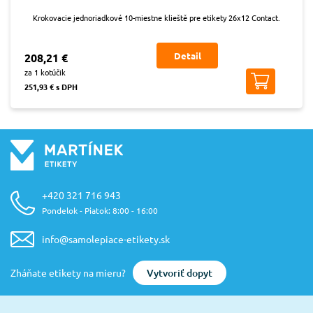
Krokovacie jednoriadkové 10-miestne klieště pre etikety 26x12 Contact.
Detail
208,21 €
za 1 kotúčik
251,93 € s DPH
+420 321 716 943
Pondelok - Piatok: 8:00 - 16:00
info@samolepiace-etikety.sk
Vytvoriť dopyt
Zháňate etikety na mieru?