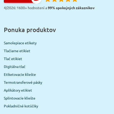
4/2026: 1600+ hodnotení a
99% spokojných zákazníkov
Ponuka produktov
Samolepiace etikety
Tlačiarne etikiet
Tlač etikiet
Digitálna tlač
Etiketovacie kliešte
Termotransferové pásky
Aplikátory etikiet
Splintovacie kliešte
Pokladničné kotúčiky