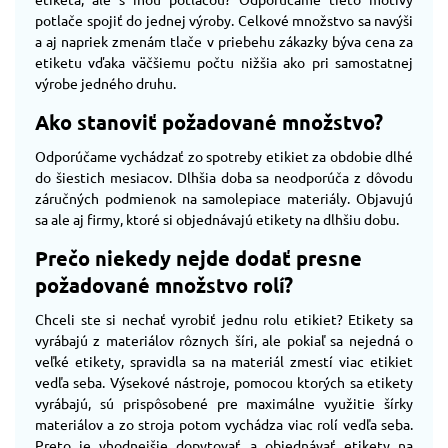
potlače spojiť do jednej výroby. Celkové množstvo sa navýši
a aj napriek zmenám tlače v priebehu zákazky býva cena za
etiketu vďaka väčšiemu počtu nižšia ako pri samostatnej
výrobe jedného druhu.
Ako stanoviť požadované množstvo?
Odporúčame vychádzať zo spotreby etikiet za obdobie dlhé
do šiestich mesiacov. Dlhšia doba sa neodporúča z dôvodu
záručných podmienok na samolepiace materiály. Objavujú
sa ale aj firmy, ktoré si objednávajú etikety na dlhšiu dobu.
Prečo niekedy nejde dodať presne
požadované množstvo rolí?
Chceli ste si nechať vyrobiť jednu rolu etikiet? Etikety sa
vyrábajú z materiálov rôznych šíri, ale pokiaľ sa nejedná o
veľké etikety, spravidla sa na materiál zmestí viac etikiet
vedľa seba. Výsekové nástroje, pomocou ktorých sa etikety
vyrábajú, sú prispôsobené pre maximálne využitie šírky
materiálov a zo stroja potom vychádza viac rolí vedľa seba.
Preto je vhodnejšie dopytovať a objednávať etikety na