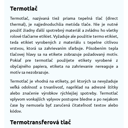
Termotlač
Termotlač, nazývaná tiež priama tepelná tlač (direct
thermal), je najjednoduchšia metóda tlače. Nie je nutné
použiť žiadny ďalší spotrebný materiál a zvládnu ho všetky
rolové tlačiarne etikiet. Vyžaduje ale použitie termo etikiet,
teda etikiet vyrobených z materiálu s tepelne citlivou
vrstvou, ktorá sa zahrievaním sfarbuje. Pôsobením tepla
tlačovej hlavy sa na etikete zobrazuje požadovaný motív.
Pokiaľ pre termotlač použijete etikety vyrobené z
obyčajného papiera, etiketa na zahrievanie nereaguje a
motív sa nezobrazuje.
Termotlač je vhodná na etikety, pri ktorých sa nevyžaduje
veľká odolnosť a trvanlivosť, napríklad na adresné štítky
alebo značenie výrobkov rýchlejšej spotreby. Termotlač
vplyvom vonkajších vplyvov postupne bledne a po nejakom
čase by nemusela byť zaručená čitateľnosť textov alebo
kódov.
Termotransferová tlač