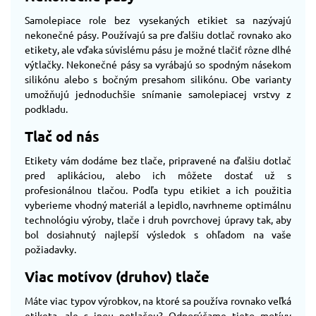
Samolepiace role bez vysekaných etikiet sa nazývajú
nekonečné pásy. Používajú sa pre ďalšiu dotlač rovnako ako
etikety, ale vďaka súvislému pásu je možné tlačiť rôzne dlhé
výtlačky. Nekonečné pásy sa vyrábajú so spodným násekom
silikónu alebo s bočným presahom silikónu. Obe varianty
umožňujú jednoduchšie snímanie samolepiacej vrstvy z
podkladu.
Tlač od nás
Etikety vám dodáme bez tlače, pripravené na ďalšiu dotlač
pred aplikáciou, alebo ich môžete dostať už s
profesionálnou tlačou. Podľa typu etikiet a ich použitia
vyberieme vhodný materiál a lepidlo, navrhneme optimálnu
technológiu výroby, tlače i druh povrchovej úpravy tak, aby
bol dosiahnutý najlepší výsledok s ohľadom na vaše
požiadavky.
Viac motívov (druhov) tlače
Máte viac typov výrobkov, na ktoré sa používa rovnako veľká
etiketa, ale s inou potlačou? Odporúčame tieto motívy