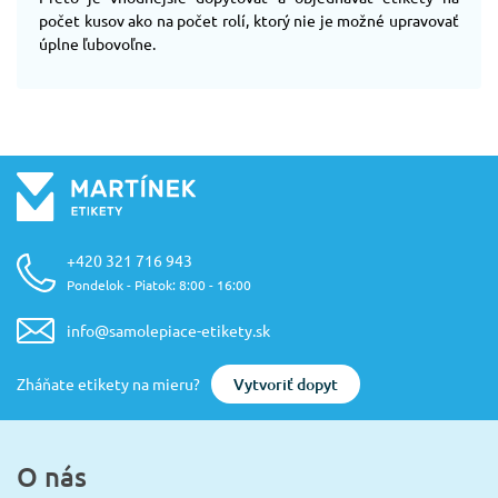
počet kusov ako na počet rolí, ktorý nie je možné upravovať
úplne ľubovoľne.
+420 321 716 943
Pondelok - Piatok: 8:00 - 16:00
info@samolepiace-etikety.sk
Vytvoriť dopyt
Zháňate etikety na mieru?
O nás