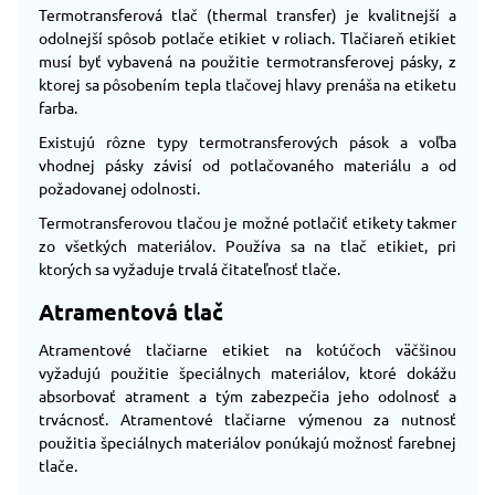
Termotransferová tlač (thermal transfer) je kvalitnejší a
odolnejší spôsob potlače etikiet v roliach. Tlačiareň etikiet
musí byť vybavená na použitie termotransferovej pásky, z
ktorej sa pôsobením tepla tlačovej hlavy prenáša na etiketu
farba.
Existujú rôzne typy termotransferových pások a voľba
vhodnej pásky závisí od potlačovaného materiálu a od
požadovanej odolnosti.
Termotransferovou tlačou je možné potlačiť etikety takmer
zo všetkých materiálov. Používa sa na tlač etikiet, pri
ktorých sa vyžaduje trvalá čitateľnosť tlače.
Atramentová tlač
Atramentové tlačiarne etikiet na kotúčoch väčšinou
vyžadujú použitie špeciálnych materiálov, ktoré dokážu
absorbovať atrament a tým zabezpečia jeho odolnosť a
trvácnosť. Atramentové tlačiarne výmenou za nutnosť
použitia špeciálnych materiálov ponúkajú možnosť farebnej
tlače.