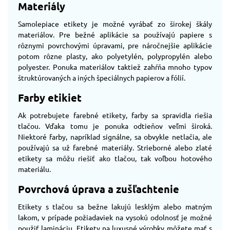
Materiály
Samolepiace etikety je možné vyrábať zo širokej škály
materiálov. Pre bežné aplikácie sa používajú papiere s
rôznymi povrchovými úpravami, pre náročnejšie aplikácie
potom rôzne plasty, ako polyetylén, polypropylén alebo
polyester. Ponuka materiálov taktiež zahŕňa mnoho typov
štruktúrovaných a iných špeciálnych papierov a fólií.
Farby etikiet
Ak potrebujete farebné etikety, farby sa spravidla riešia
tlačou. Vďaka tomu je ponuka odtieňov veľmi široká.
Niektoré farby, napríklad signálne, sa obvykle netlačia, ale
používajú sa už farebné materiály. Strieborné alebo zlaté
etikety sa môžu riešiť ako tlačou, tak voľbou hotového
materiálu.
Povrchová úprava a zušľachtenie
Etikety s tlačou sa bežne lakujú lesklým alebo matným
lakom, v prípade požiadaviek na vysokú odolnosť je možné
použiť lamináciu. Etikety na luxusné výrobky môžete mať s