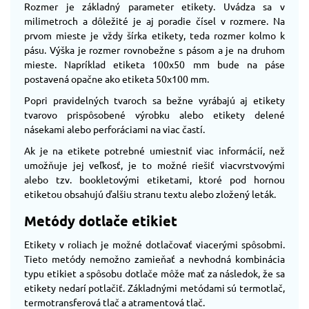
Rozmer je základný parameter etikety. Uvádza sa v
milimetroch a dôležité je aj poradie čísel v rozmere. Na
prvom mieste je vždy šírka etikety, teda rozmer kolmo k
pásu. Výška je rozmer rovnobežne s pásom a je na druhom
mieste. Napríklad etiketa 100x50 mm bude na páse
postavená opačne ako etiketa 50x100 mm.
Popri pravidelných tvaroch sa bežne vyrábajú aj etikety
tvarovo prispôsobené výrobku alebo etikety delené
násekami alebo perforáciami na viac častí.
Ak je na etikete potrebné umiestniť viac informácií, než
umožňuje jej veľkosť, je to možné riešiť viacvrstvovými
alebo tzv. bookletovými etiketami, ktoré pod hornou
etiketou obsahujú ďalšiu stranu textu alebo zložený leták.
Metódy dotlače etikiet
Etikety v roliach je možné dotlačovať viacerými spôsobmi.
Tieto metódy nemožno zamieňať a nevhodná kombinácia
typu etikiet a spôsobu dotlače môže mať za následok, že sa
etikety nedarí potlačiť. Základnými metódami sú termotlač,
termotransferová tlač a atramentová tlač.