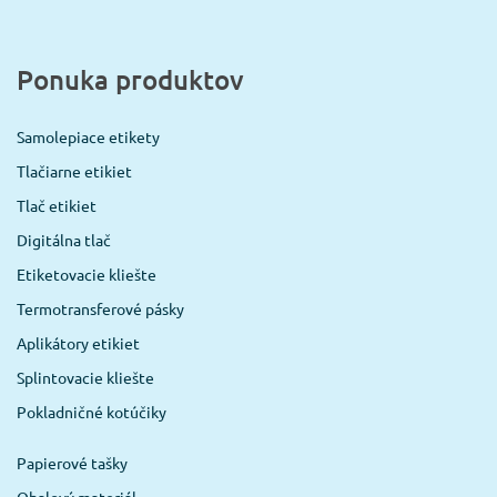
Ponuka produktov
Samolepiace etikety
Tlačiarne etikiet
Tlač etikiet
Digitálna tlač
Etiketovacie kliešte
Termotransferové pásky
Aplikátory etikiet
Splintovacie kliešte
Pokladničné kotúčiky
Papierové tašky
Obalový materiál