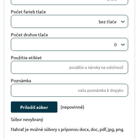
Počet farieb tlače
bez tlače
Počet druhov tlače
0
Použitie etikiet
Poznámka
(nepovinné)
Priložiť súbor
Súbor nevybraný
Nahrať je možné súbory s príponou docx, doc, pdf, jpg, png.