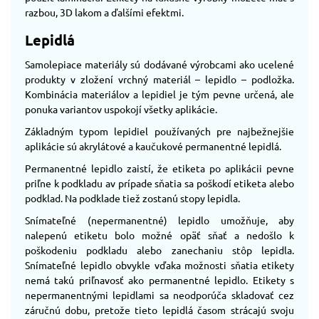
razbou, 3D lakom a ďalšími efektmi.
Lepidlá
Samolepiace materiály sú dodávané výrobcami ako ucelené
produkty v zložení vrchný materiál – lepidlo – podložka.
Kombinácia materiálov a lepidiel je tým pevne určená, ale
ponuka variantov uspokojí všetky aplikácie.
Základným typom lepidiel používaných pre najbežnejšie
aplikácie sú akrylátové a kaučukové permanentné lepidlá.
Permanentné lepidlo zaistí, že etiketa po aplikácii pevne
priľne k podkladu av prípade sňatia sa poškodí etiketa alebo
podklad. Na podklade tiež zostanú stopy lepidla.
Snímateľné (nepermanentné) lepidlo umožňuje, aby
nalepenú etiketu bolo možné opäť sňať a nedošlo k
poškodeniu podkladu alebo zanechaniu stôp lepidla.
Snímateľné lepidlo obvykle vďaka možnosti sňatia etikety
nemá takú priľnavosť ako permanentné lepidlo. Etikety s
nepermanentnými lepidlami sa neodporúča skladovať cez
záručnú dobu, pretože tieto lepidlá časom strácajú svoju