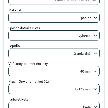
Materiál
papier
Spôsob dotlače u vás
vyberte
Lepidlo
štandardné
Vnútorný priemer dutinky
40 mm
Maximálny priemer kotúča
do 125 mm
Farba etikety
biela