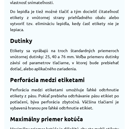
vlastnosť snímateľnosti.
Do lepidla je tiež možné tlačiť a tým docieliť čitateľnosť
etikety z vnútornej strany priehľadného obalu alebo
vytvoriť tzv. elimináciu lepidla, kedy časť etikety nie je
lepiaca.
Dutinky
Etikety sa vyrábajú na troch štandardných priemeroch
vnútornej dutinky: 25, 40 a 76 mm. Voľba priemeru dutinky
závisí od parametrov tlačiarne, v ktorej bude prebiehať
dotlač, alebo aplikačného zariadenia.
Perforácia medzi etiketami
Perforácia medzi etiketami umožňuje ľahké odtrhnutie
etikety z pásu. Pokiaľ prebieha odtrhávanie pásu etikiet po
potlačení, býva perforácia zbytočná. Väčšina tlačiarní je
vybavená hranou pre ľahké odtrhnutie etikiet.
Maximálny priemer kotúča
Maximálny priemer kotúča je dôležitý, aby ste mohli etikety