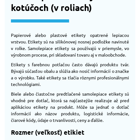
kotúčoch (v roliach)
Papierové alebo plastové etikety opatrené lepiacou
vrstvou. Etikety sú na silikónovej nosnej podložke navinuté
v rolke. Samolepiace etikety sa používajú v priemysle, vo
výrobnom procese, pri skladovaní tovaru aj v maloobchode.
Etikety s farebnou potlačou často dávajú produktu tvár.
Bývajú súčasťou obalu a slúžia ako nosič informácií o značke
a o výrobku. Také etikety sa tlačia rôznymi profesionálnymi
technológiami.
Biele alebo čiastočne predtlačené samolepiace etikety sú
vhodné pre dotlač, ktorá sa najčastejšie realizuje až pred
aplikáciou etikety na produkt. Môže sa jednať o dotlač
informácií ako názov produktu, logistické informácie,
čiarové kódy, údaje o trvanlivosti, ceny a ďalšie.
Rozmer (veľkosť) etikiet