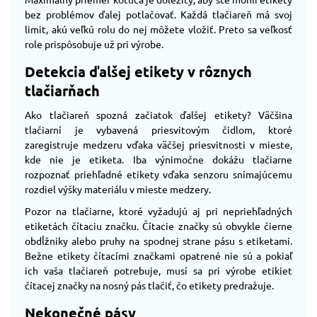
bez problémov ďalej potlačovať. Každá tlačiareň má svoj
limit, akú veľkú rolu do nej môžete vložiť. Preto sa veľkosť
role prispôsobuje už pri výrobe.
Detekcia ďalšej etikety v rôznych
tlačiarňach
Ako tlačiareň spozná začiatok ďalšej etikety? Väčšina
tlačiarní je vybavená priesvitovým čidlom, ktoré
zaregistruje medzeru vďaka väčšej priesvitnosti v mieste,
kde nie je etiketa. Iba výnimočne dokážu tlačiarne
rozpoznať priehľadné etikety vďaka senzoru snímajúcemu
rozdiel výšky materiálu v mieste medzery.
Pozor na tlačiarne, ktoré vyžadujú aj pri nepriehľadných
etiketách čítaciu značku. Čítacie značky sú obvykle čierne
obdĺžniky alebo pruhy na spodnej strane pásu s etiketami.
Bežne etikety čítacími značkami opatrené nie sú a pokiaľ
ich vaša tlačiareň potrebuje, musí sa pri výrobe etikiet
čítacej značky na nosný pás tlačiť, čo etikety predražuje.
Nekonečné pásy