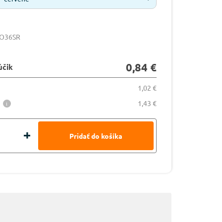
OO36SR
0,84 €
účik
1,02 €
1,43 €