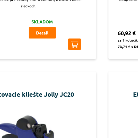
riadkoch.
SKLADOM
60,92 €
Detail
za 1 kotúčik
73,71 € s 
tovacie kliešte Jolly JC20
E