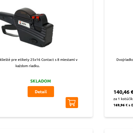
klieště pre etikety 25x16 Contact s 8 miestami v
Dvojriadko
každom riadku.
SKLADOM
140,46 
Detail
za 1 kotúčik
169,96 € s