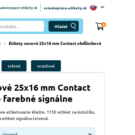
amolepiace-etikety.sk
samolepiace-etikety.sk
0
e
Etikety cenové 25x16 mm Contact obdĺžnikové
zelené
oranžové
ové 25x16 mm Contact
 farebné signálne
re etiketovacie kliešte. 1150 etikiet na kotúčiku,
a etikiet signálna červená.
červené