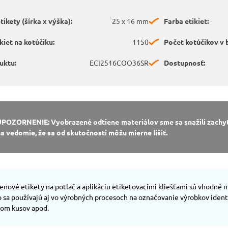
ikety (šírka x výška):
25 x 16 mm
Farba etikiet:
kiet na kotúčiku:
1150
Počet kotúčikov v b
uktu:
ECI2516COO36SR
Dostupnosť:
UPOZORNENIE: Vyobrazené odtiene materiálov sme sa snažili zachyti
a vedomie, že sa od skutočnosti môžu mierne líšiť.
nové etikety na potlač a aplikáciu etiketovacími kliešťami sú vhodné n
to sa používajú aj vo výrobných procesoch na označovanie výrobkov ide
tom kusov apod.