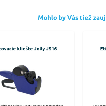
Mohlo by Vás tiež zau
tovacie kliešte Jolly JS16
Et
lieště pre etikety 25x16 Contact, 8 miest v oboch
Dvojriadko