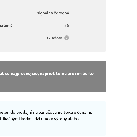
signálna červená
alení:
36
skladom
ť čo najpresnejšie, napriek tomu prosím berte
ielen do predajní na označovanie tovaru cenami,
ntifikačnými kódmi, dátumom výroby alebo