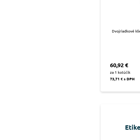
Dvojriadkové kli
60,92 €
za 1 kotúčik
73,71 € s DPH
Etike