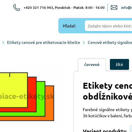
+420 321 716 943, Pondelok - Piatok: 8:00 - 16:00
info@s
Hľadať:
Etikety cenové pre etiketovacie kliešte
Cenové etikety signáln
červené
žlté
Etikety cen
obdĺžnikové
Farebné signálne etikety p
36 kotúčikov v balení, farb
Variant produktu