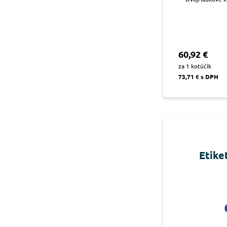
60,92 €
za 1 kotúčik
73,71 € s DPH
Etike