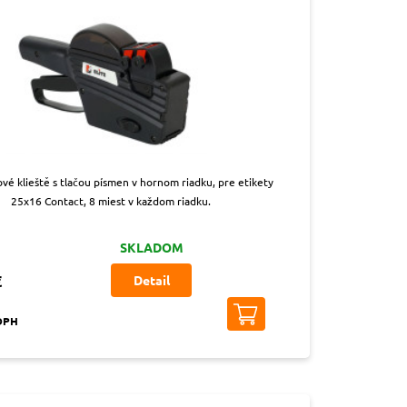
vé klieště s tlačou písmen v hornom riadku, pre etikety
25x16 Contact, 8 miest v každom riadku.
SKLADOM
€
Detail
 DPH