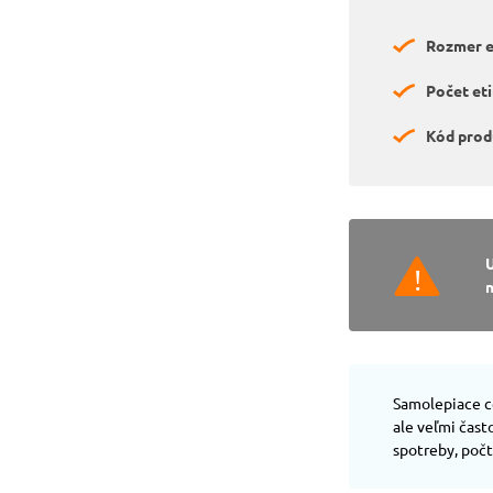
Rozmer et
Počet eti
Kód prod
n
Samolepiace ce
ale veľmi čas
spotreby, poč