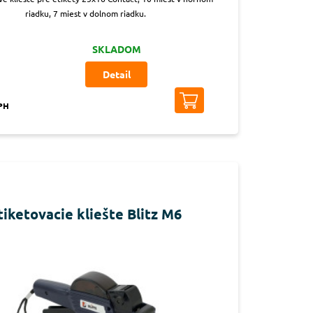
riadku, 7 miest v dolnom riadku.
SKLADOM
Detail
DPH
tiketovacie kliešte Blitz M6