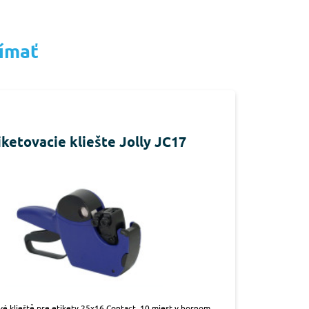
jímať
iketovacie kliešte Jolly JC17
vé klieště pre etikety 25x16 Contact, 10 miest v hornom