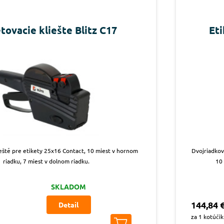
tovacie kliešte Blitz C17
Eti
eště pre etikety 25x16 Contact, 10 miest v hornom
Dvojriadkov
riadku, 7 miest v dolnom riadku.
10 
SKLADOM
144,84 
Detail
za 1 kotúčik