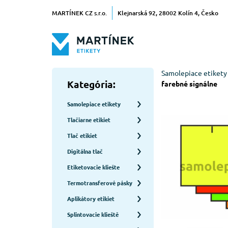
MARTÍNEK CZ s.r.o.
Klejnarská 92, 28002 Kolín 4, Česko
Samolepiace etikety
Kategória:
farebné signálne
Samolepiace etikety
Tlačiarne etikiet
Tlač etikiet
Digitálna tlač
Etiketovacie kliešte
Termotransferové pásky
Aplikátory etikiet
Splintovacie klieště