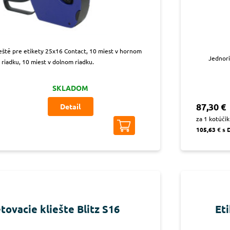
eště pre etikety 25x16 Contact, 10 miest v hornom
Jednori
riadku, 10 miest v dolnom riadku.
SKLADOM
87,30 €
Detail
za 1 kotúčik
105,63 € s
tovacie kliešte Blitz S16
Eti