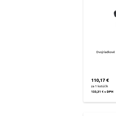
Dvojriadkové 
110,17 €
za 1 kotúčik
133,31 € s DPH