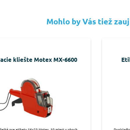
Mohlo by Vás tiež zau
vacie kliešte Motex MX-6600
Eti
lieště pre etikety 16x23 Motex, 10 miest v oboch
Dvojriadk