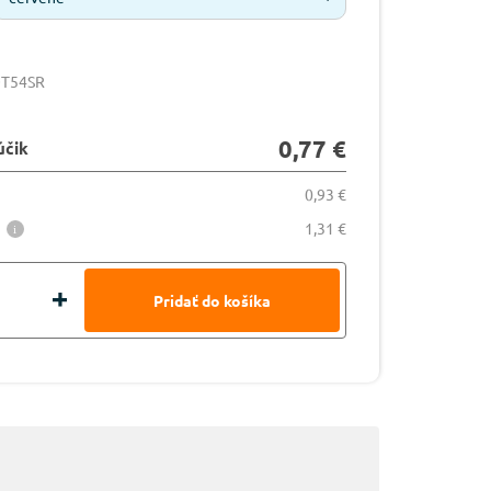
OT54SR
0,77 €
účik
0,93 €
1,31 €