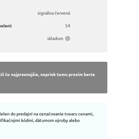
signálna červená
alení:
54
skladom
ť čo najpresnejšie, napriek tomu prosím berte
ielen do predajní na označovanie tovaru cenami,
ntifikačnými kódmi, dátumom výroby alebo