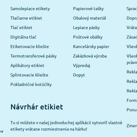
Samolepiace etikety
Papierové tašky
Spra
Tlačiarne etikiet
Obalový materiál
Dopra
Tlač etikiet
Lepiace pásky
Vráte
Digitálna tlač
Poštové obálky
Zásad
Etiketovacie kliešte
Kancelársky papier
Všeo
Termotransferové pásky
Zakázková výroba
Všeo
právn
Aplikátory etikiet
Výpredaj
Rekla
Splintovacie kliešte
Dopyt
Rekla
Pokladničné kotúčiky
Rekl
Formu
Návrhár etikiet
Ponu
Tu si môžete v našej jednoduchej aplikácii vytvoriť vlastné
Zmeni
etikety vrátane rozmiestnenia na hárku!
ov