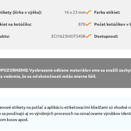
ikety (šírka x výška):
16 x 23 mm
Farba etikiet:
kiet na kotúčiku:
870
Počet kotúčikov v b
uktu:
ECI1623MOT54SR
Dostupnosť:
UPOZORNENIE: Vyobrazené odtiene materiálov sme sa snažili zachyti
a vedomie, že sa od skutočnosti môžu mierne líšiť.
nové etikety na potlač a aplikáciu etiketovacími kliešťami sú vhodné n
to sa používajú aj vo výrobných procesoch na označovanie výrobkov ide
tom kusov apod.