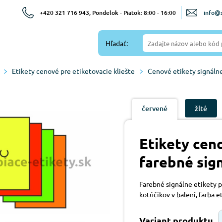
+420 321 716 943, Pondelok - Piatok: 8:00 - 16:00
info@s
Hľadať:
Etikety cenové pre etiketovacie kliešte
Cenové etikety signáln
červené
žlté
Etikety ce
farebné sig
Farebné signálne etikety p
kotúčikov v balení, farba e
Variant produktu