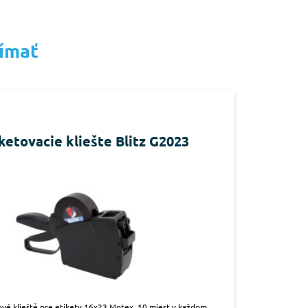
jímať
ketovacie kliešte Blitz G2023
ové klieště pre etikety 16x23 Motex, 10 miest v každom