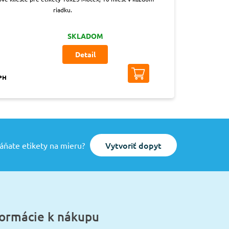
riadku.
SKLADOM
Detail
DPH
Vytvoriť dopyt
áňate etikety na mieru?
formácie k nákupu