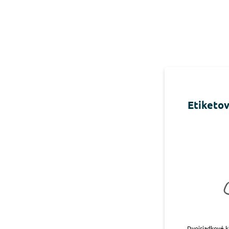
Etiketo
Dvojriadkové k