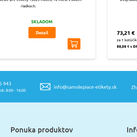
riadkoch.
SKLADOM
73,21 €
Detail
za 1 kotúčik
88,58 € s 
6 943
info@samolepiace-etikety.sk
Zh
k: 8:00 - 16:00
Ponuka produktov
In