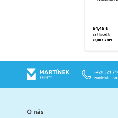
64,46 €
za 1 kotúčik
78,00 € s DPH
+420 321 71
Pondelok - Piato
O nás