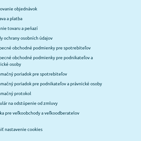
covanie objednávok
va a platba
nie tovaru a peňazí
y ochrany osobních údajov
becné obchodné podmienky pre spotrebiteľov
becné obchodné podmienky pre podnikateľov a
ické osoby
mačný poriadok pre spotrebiteľov
mačný poriadok pre podnikateľov a právnické osoby
amačný protokol
lár na odstúpenie od zmluvy
ka pre veľkoobchody a veľkoodberatelov
ť nastavenie cookies