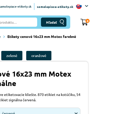
amolepiace-etikety.sk
samolepiace-etikety.sk
0
e
Etikety cenové 16x23 mm Motex farebné
zelené
oranžové
nové 16x23 mm Motex
nálne
re etiketovacie kliešte. 870 etikiet na kotúčiku, 54
tikiet signálna červená.
červené