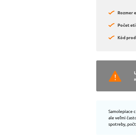
Rozmer et
Počet eti
Kód prod
n
Samolepiace ce
ale veľmi čas
spotreby, poč