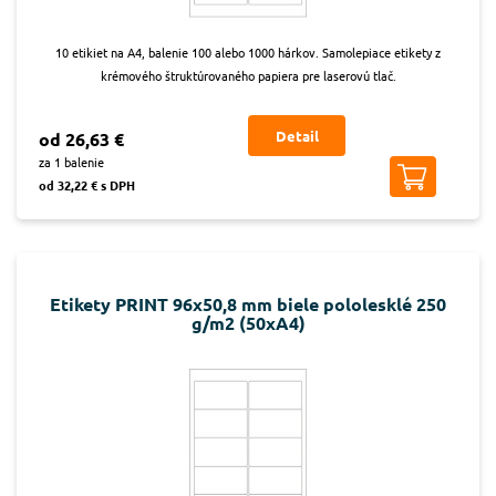
10 etikiet na A4, balenie 100 alebo 1000 hárkov. Samolepiace etikety z
krémového štruktúrovaného papiera pre laserovú tlač.
Detail
od 26,63 €
za 1 balenie
od 32,22 € s DPH
Etikety PRINT 96x50,8 mm biele pololesklé 250
g/m2 (50xA4)