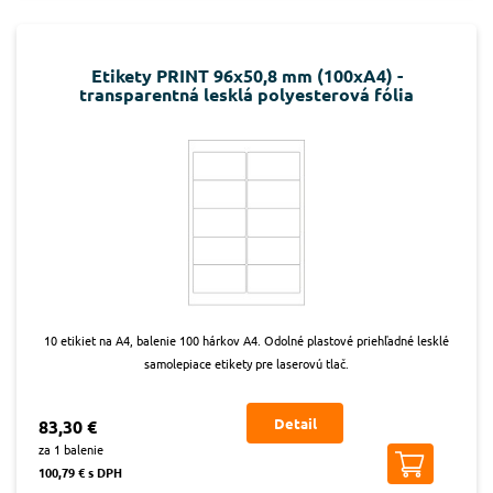
Etikety PRINT 96x50,8 mm (100xA4) -
transparentná lesklá polyesterová fólia
10 etikiet na A4, balenie 100 hárkov A4. Odolné plastové priehľadné lesklé
samolepiace etikety pre laserovú tlač.
Detail
83,30 €
za 1 balenie
100,79 € s DPH