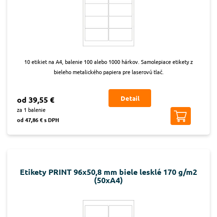
10 etikiet na A4, balenie 100 alebo 1000 hárkov. Samolepiace etikety z
bieleho metalického papiera pre laserovú tlač.
Detail
od 39,55 €
za 1 balenie
od 47,86 € s DPH
Etikety PRINT 96x50,8 mm biele lesklé 170 g/m2
(50xA4)