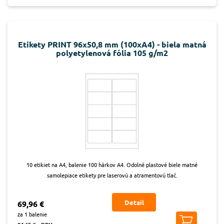
Etikety PRINT 96x50,8 mm (100xA4) - biela matná
polyetylenová fólia 105 g/m2
10 etikiet na A4, balenie 100 hárkov A4. Odolné plastové biele matné
samolepiace etikety pre laserovú a atramentovú tlač.
Detail
69,96 €
za 1 balenie