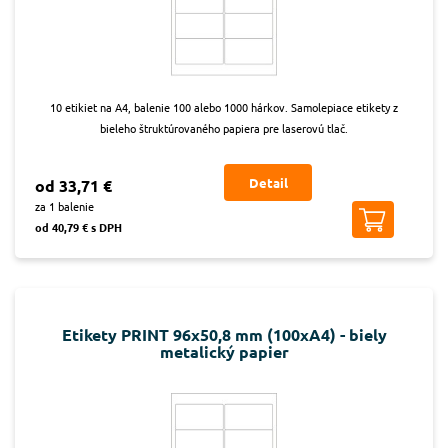
10 etikiet na A4, balenie 100 alebo 1000 hárkov. Samolepiace etikety z
bieleho štruktúrovaného papiera pre laserovú tlač.
Detail
od 33,71 €
za 1 balenie
od 40,79 € s DPH
Etikety PRINT 96x50,8 mm (100xA4) - biely
metalický papier