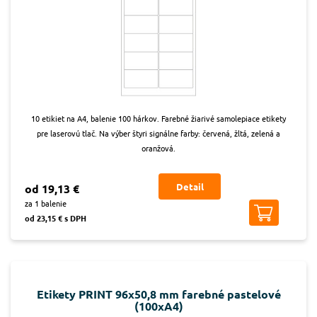
10 etikiet na A4, balenie 100 hárkov. Farebné žiarivé samolepiace etikety
pre laserovú tlač. Na výber štyri signálne farby: červená, žltá, zelená a
oranžová.
Detail
od 19,13 €
za 1 balenie
od 23,15 € s DPH
Etikety PRINT 96x50,8 mm farebné pastelové
(100xA4)