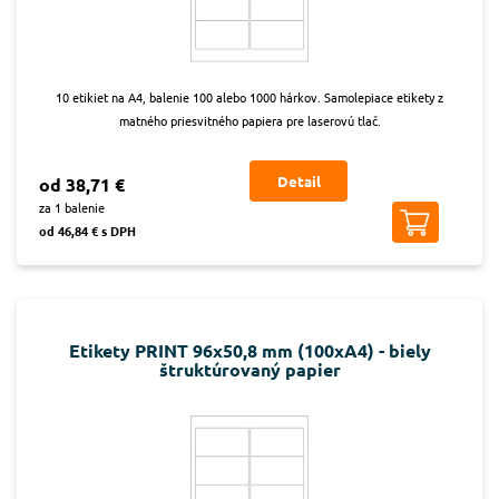
10 etikiet na A4, balenie 100 alebo 1000 hárkov. Samolepiace etikety z
matného priesvitného papiera pre laserovú tlač.
Detail
od 38,71 €
za 1 balenie
od 46,84 € s DPH
Etikety PRINT 96x50,8 mm (100xA4) - biely
štruktúrovaný papier