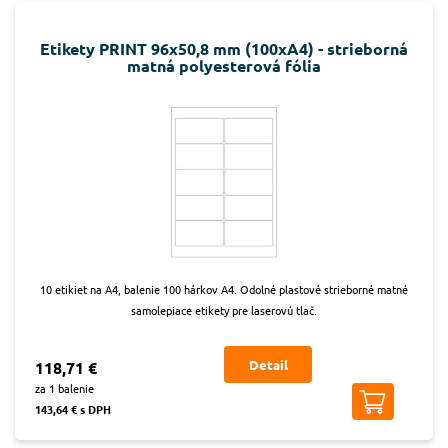
Etikety PRINT 96x50,8 mm (100xA4) - strieborná
matná polyesterová fólia
10 etikiet na A4, balenie 100 hárkov A4. Odolné plastové strieborné matné
samolepiace etikety pre laserovú tlač.
Detail
118,71 €
za 1 balenie
143,64 € s DPH