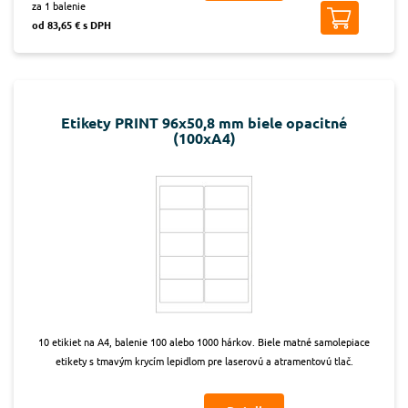
za 1 balenie
od 83,65 € s DPH
Etikety PRINT 96x50,8 mm biele opacitné
(100xA4)
10 etikiet na A4, balenie 100 alebo 1000 hárkov. Biele matné samolepiace
etikety s tmavým krycím lepidlom pre laserovú a atramentovú tlač.