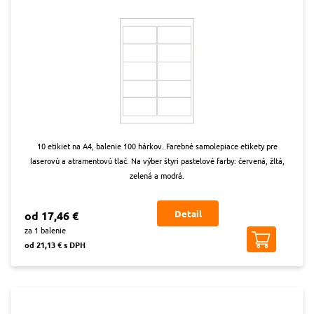
10 etikiet na A4, balenie 100 hárkov. Farebné samolepiace etikety pre
laserovú a atramentovú tlač. Na výber štyri pastelové farby: červená, žltá,
zelená a modrá.
Detail
od 17,46 €
za 1 balenie
od 21,13 € s DPH