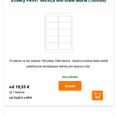
Etikety PRINT 96x50,8 mm biele lesklé (100xA4)
10 etikiet na A4, balenie 100 alebo 1000 hárkov. Vysoko kvalitné biele lesklé
poťahované samolepiace etikety pre laserovú tlač.
SKLADOM
Detail
od 19,55 €
za 1 balenie
od 23,66 € s DPH