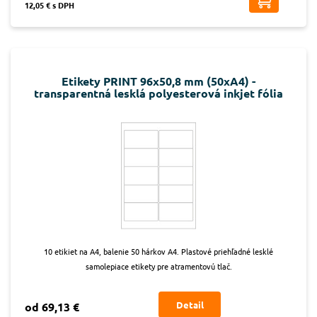
12,05 € s DPH
Etikety PRINT 96x50,8 mm (50xA4) -
transparentná lesklá polyesterová inkjet fólia
10 etikiet na A4, balenie 50 hárkov A4. Plastové priehľadné lesklé
samolepiace etikety pre atramentovú tlač.
Detail
od 69,13 €