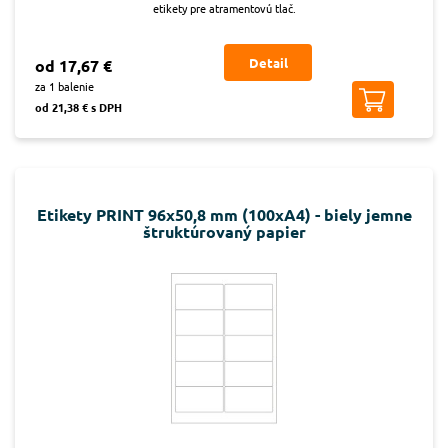
etikety pre atramentovú tlač.
Detail
od 17,67 €
za 1 balenie
od 21,38 € s DPH
Etikety PRINT 96x50,8 mm (100xA4) - biely jemne
štruktúrovaný papier