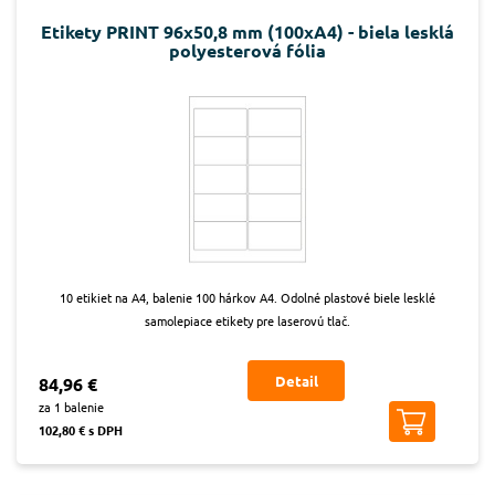
Etikety PRINT 96x50,8 mm (100xA4) - biela lesklá
polyesterová fólia
10 etikiet na A4, balenie 100 hárkov A4. Odolné plastové biele lesklé
samolepiace etikety pre laserovú tlač.
Detail
84,96 €
za 1 balenie
102,80 € s DPH