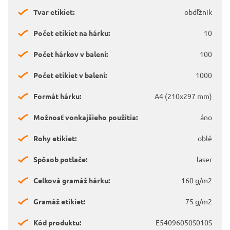
Tvar etikiet:
obdľžnik
Počet etikiet na hárku:
10
Počet hárkov v balení:
100
Počet etikiet v balení:
1000
Formát hárku:
A4 (210x297 mm)
Možnosť vonkajšieho použitia:
áno
Rohy etikiet:
oblé
Spôsob potlače:
laser
Celková gramáž hárku:
160 g/m2
Gramáž etikiet:
75 g/m2
Kód produktu:
E54096050S010S