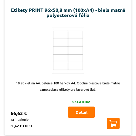
Etikety PRINT 96x50,8 mm (100xA4) - biela matná
polyesterová fólia
10 etikiet na A4, balenie 100 hárkov A4. Odolné plastové biele matné
samolepiace etikety pre laserovú tlač.
SKLADOM
Detail
66,63 €
za 1 balenie
80,62 € s DPH