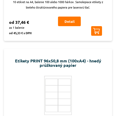
10 etikiet na A4, balenie 100 alebo 1000 hárkov. Samolepiace etikety z
bieleho štruktúrovaného papiera pre laserovú tlač.
Detail
od 37,46 €
za 1 balenie
od 45,33 € s DPH
Etikety PRINT 96x50,8 mm (100xA4) - hnedý
prúžkovaný papier