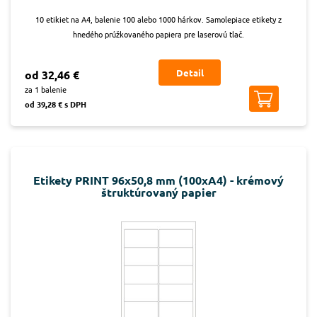
10 etikiet na A4, balenie 100 alebo 1000 hárkov. Samolepiace etikety z
hnedého prúžkovaného papiera pre laserovú tlač.
Detail
od 32,46 €
za 1 balenie
od 39,28 € s DPH
Etikety PRINT 96x50,8 mm (100xA4) - krémový
štruktúrovaný papier