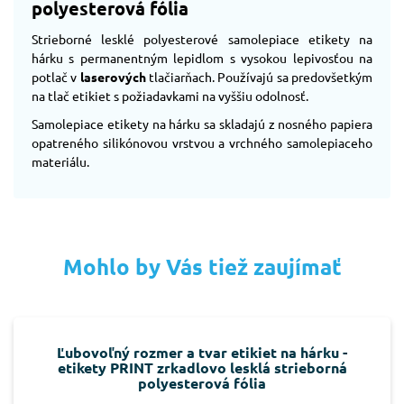
polyesterová fólia
Strieborné lesklé polyesterové samolepiace etikety na
hárku s permanentným lepidlom s vysokou lepivosťou na
potlač v
laserových
tlačiarňach. Používajú sa predovšetkým
na tlač etikiet s požiadavkami na vyššiu odolnosť.
Samolepiace etikety na hárku sa skladajú z nosného papiera
opatreného silikónovou vrstvou a vrchného samolepiaceho
materiálu.
Mohlo by Vás tiež zaujímať
Ľubovoľný rozmer a tvar etikiet na hárku -
etikety PRINT zrkadlovo lesklá strieborná
polyesterová fólia