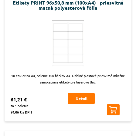
Etikety PRINT 96x50,8 mm (100xA4) - priesvitná
matná polyesterová fólia
10 etikiet na A4, balenie 100 hárkov A4. Odolné plastové priesvitné mliečne
samolepiace etikety pre laserovú tlač.
Detail
61,21 €
za 1 balenie
74,06 € s DPH