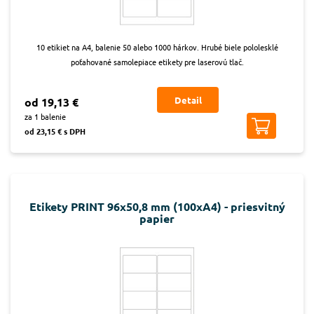
10 etikiet na A4, balenie 50 alebo 1000 hárkov. Hrubé biele pololesklé
poťahované samolepiace etikety pre laserovú tlač.
Detail
od 19,13 €
za 1 balenie
od 23,15 € s DPH
Etikety PRINT 96x50,8 mm (100xA4) - priesvitný
papier