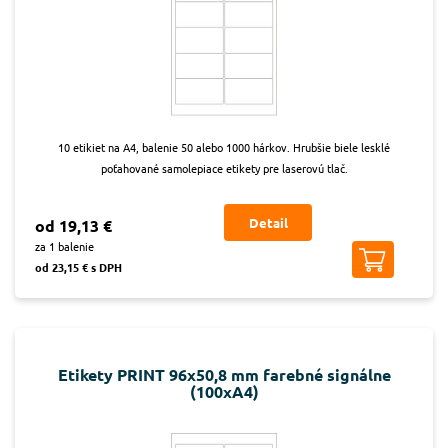
10 etikiet na A4, balenie 50 alebo 1000 hárkov. Hrubšie biele lesklé
poťahované samolepiace etikety pre laserovú tlač.
Detail
od 19,13 €
za 1 balenie
od 23,15 € s DPH
Etikety PRINT 96x50,8 mm farebné signálne
(100xA4)