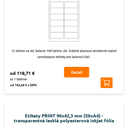
12 etikiet na A4, balenie 100 hárkov A4. Odolné plastové strieborné matné
samolepiace etikety pre laserovú tlač.
Detail
od 118,71 €
za 1 balenie
od 143,64 € s DPH
Etikety PRINT 96x42,3 mm (50xA4) -
transparentná lesklá polyesterová inkjet fólia