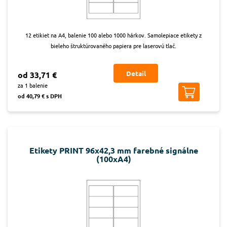
12 etikiet na A4, balenie 100 alebo 1000 hárkov. Samolepiace etikety z
bieleho štruktúrovaného papiera pre laserovú tlač.
Detail
od 33,71 €
za 1 balenie
od 40,79 € s DPH
Etikety PRINT 96x42,3 mm farebné signálne
(100xA4)