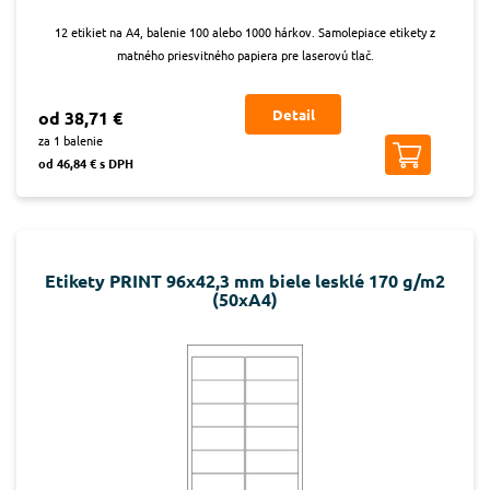
12 etikiet na A4, balenie 100 alebo 1000 hárkov. Samolepiace etikety z
matného priesvitného papiera pre laserovú tlač.
Detail
od 38,71 €
za 1 balenie
od 46,84 € s DPH
Etikety PRINT 96x42,3 mm biele lesklé 170 g/m2
(50xA4)