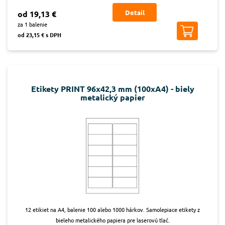
Detail
od 19,13 €
za 1 balenie
od 23,15 € s DPH
Etikety PRINT 96x42,3 mm (100xA4) - biely
metalický papier
12 etikiet na A4, balenie 100 alebo 1000 hárkov. Samolepiace etikety z
bieleho metalického papiera pre laserovú tlač.