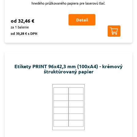
hnedého prúžkovaného papiera pre laserovú tlač.
Detail
od 32,46 €
za 1 balenie
od 39,28 € s DPH
Etikety PRINT 96x42,3 mm (100xA4) - krémový
štruktúrovaný papier