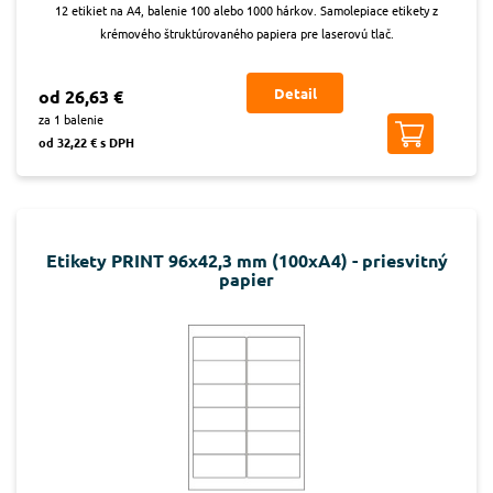
12 etikiet na A4, balenie 100 alebo 1000 hárkov. Samolepiace etikety z
krémového štruktúrovaného papiera pre laserovú tlač.
Detail
od 26,63 €
za 1 balenie
od 32,22 € s DPH
Etikety PRINT 96x42,3 mm (100xA4) - priesvitný
papier