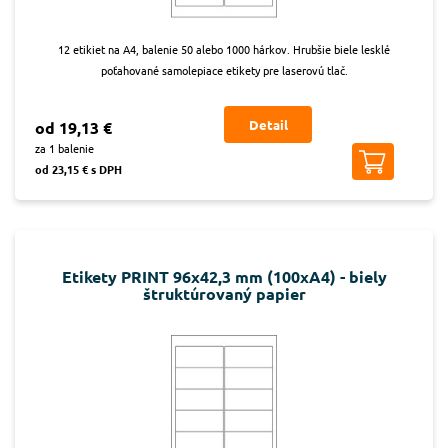
12 etikiet na A4, balenie 50 alebo 1000 hárkov. Hrubšie biele lesklé
poťahované samolepiace etikety pre laserovú tlač.
Detail
od 19,13 €
za 1 balenie
od 23,15 € s DPH
Etikety PRINT 96x42,3 mm (100xA4) - biely
štruktúrovaný papier