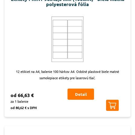
polyesterová fólia
12 etikiet na A4, balenie 100 hárkov A4. Odolné plastové biele matné
samolepiace etikety pre laserovú tlač.
Detail
od 66,63 €
za 1 balenie
od 80,62 € s DPH