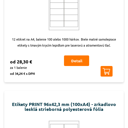
12 etikiet na A4, balenie 100 alebo 1000 hárkov. Biele matné samolepiace
etikety s tmavým krycím lepidlom pre laserovú a atramentovú tlač.
Detail
od 28,30 €
za 1 balenie
od 34,24 € s DPH
Etikety PRINT 96x42,3 mm (100xA4) - zrkadlovo
lesklá strieborná polyesterová fólia