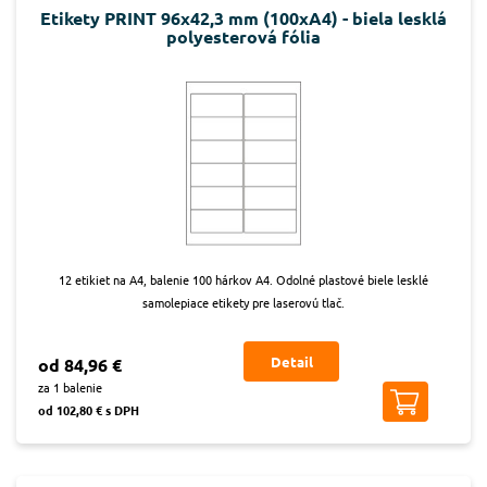
Etikety PRINT 96x42,3 mm (100xA4) - biela lesklá
polyesterová fólia
12 etikiet na A4, balenie 100 hárkov A4. Odolné plastové biele lesklé
samolepiace etikety pre laserovú tlač.
Detail
od 84,96 €
za 1 balenie
od 102,80 € s DPH