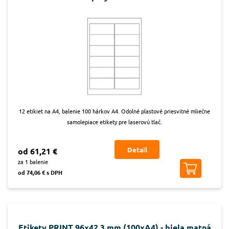
12 etikiet na A4, balenie 100 hárkov A4. Odolné plastové priesvitné mliečne
samolepiace etikety pre laserovú tlač.
Detail
od 61,21 €
za 1 balenie
od 74,06 € s DPH
Etikety PRINT 96x42,3 mm (100xA4) - biela matná