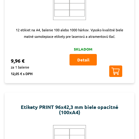
12 etikiet na A4, balenie 100 alebo 1000 hárkov. Vysoko kvalitné biele
matné samolepiace etikety pre laserovú a atramentovú tlač.
SKLADOM
Detail
9,96 €
za 1 balenie
12,05 € s DPH
Etikety PRINT 96x42,3 mm biele opacitné
(100xA4)