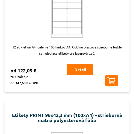
12 etikiet na A4, balenie 100 hárkov A4. Odolné plastové strieborné lesklé
samolepiace etikety pre laserovú tlač.
Detail
od 122,05 €
za 1 balenie
od 147,68 € s DPH
Etikety PRINT 96x42,3 mm (100xA4) - strieborná
matná polyesterová fólia