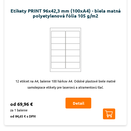
Etikety PRINT 96x42,3 mm (100xA4) - biela matná
polyetylenová fólia 105 g/m2
12 etikiet na A4, balenie 100 hárkov A4. Odolné plastové biele matné
samolepiace etikety pre laserovú a atramentovú tlač.
Detail
od 69,96 €
za 1 balenie
od 84,65 € s DPH