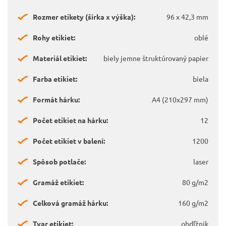
Rozmer etikety (šírka x výška):
96 x 42,3 mm
Rohy etikiet:
oblé
Materiál etikiet:
biely jemne štruktúrovaný papier
Farba etikiet:
biela
Formát hárku:
A4 (210x297 mm)
Počet etikiet na hárku:
12
Počet etikiet v balení:
1200
Spôsob potlače:
laser
Gramáž etikiet:
80 g/m2
Celková gramáž hárku:
160 g/m2
Tvar etikiet:
obdľžnik