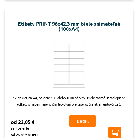
Etikety PRINT 96x42,3 mm biele snímateľné
(100xA4)
12 etikiet na A4, balenie 100 alebo 1000 hárkov. Biele matné samolepiace
etikety s nepermanentným lepidlom pre laserovú a atramentovú tlač.
Detail
od 22,05 €
za 1 balenie
od 26,68 € s DPH