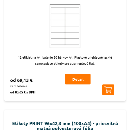
12 etikiet na A4, balenie 50 hárkov A4. Plastové priehľadné lesklé
samolepiace etikety pre atramentovú tlač.
Detail
od 69,13 €
za 1 balenie
od 83,65 € s DPH
Etikety PRINT 96x42,3 mm (100xA4) - priesvitná
matná polyesterová fólia