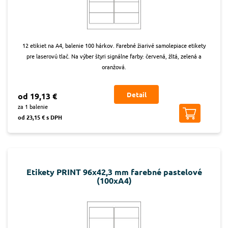
12 etikiet na A4, balenie 100 hárkov. Farebné žiarivé samolepiace etikety
pre laserovú tlač. Na výber štyri signálne farby: červená, žltá, zelená a
oranžová.
Detail
od 19,13 €
za 1 balenie
od 23,15 € s DPH
Etikety PRINT 96x42,3 mm farebné pastelové
(100xA4)