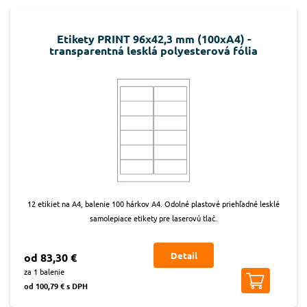
Etikety PRINT 96x42,3 mm (100xA4) -
transparentná lesklá polyesterová fólia
12 etikiet na A4, balenie 100 hárkov A4. Odolné plastové priehľadné lesklé
samolepiace etikety pre laserovú tlač.
Detail
od 83,30 €
za 1 balenie
od 100,79 € s DPH