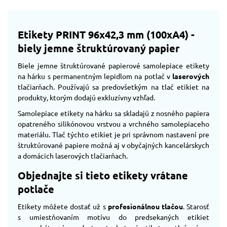
Etikety PRINT 96x42,3 mm (100xA4) -
biely jemne štruktúrovaný papier
Biele jemne štruktúrované papierové samolepiace etikety
na hárku s permanentným lepidlom na potlač v
laserových
tlačiarňach. Používajú sa predovšetkým na tlač etikiet na
produkty, ktorým dodajú exkluzívny vzhľad.
Samolepiace etikety na hárku sa skladajú z nosného papiera
opatreného silikónovou vrstvou a vrchného samolepiaceho
materiálu. Tlač týchto etikiet je pri správnom nastavení pre
štruktúrované papiere možná aj v obyčajných kancelárskych
a domácich laserových tlačiarňach.
Objednajte si tieto etikety vrátane
potlače
Etikety môžete dostať už s
profesionálnou tlačou
. Starosť
s umiestňovaním motívu do predsekaných etikiet