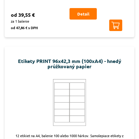
Detail
od 39,55 €
za 1 balenie
od 47,86 € s DPH
Etikety PRINT 96x42,3 mm (100xA4) - hnedý
prúžkovaný papier
12 etikiet na A4, balenie 100 alebo 1000 hárkov. Samolepiace etikety z