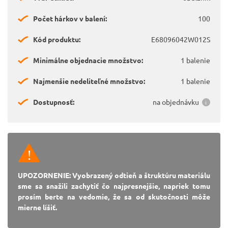
Počet hárkov v balení:
100
Kód produktu:
E68096042W012S
Minimálne objednacie množstvo:
1 balenie
Najmenšie nedeliteľné množstvo:
1 balenie
Dostupnosť:
na objednávku
UPOZORNENIE: Vyobrazený odtieň a štruktúru materiálu
sme sa snažili zachytiť čo najpresnejšie, napriek tomu
prosím berte na vedomie, že sa od skutočnosti môže
mierne líšiť.