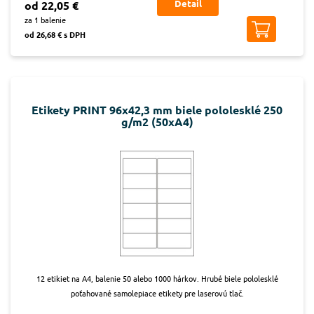
Detail
od 22,05 €
za 1 balenie
od 26,68 € s DPH
Etikety PRINT 96x42,3 mm biele pololesklé 250
g/m2 (50xA4)
12 etikiet na A4, balenie 50 alebo 1000 hárkov. Hrubé biele pololesklé
poťahované samolepiace etikety pre laserovú tlač.