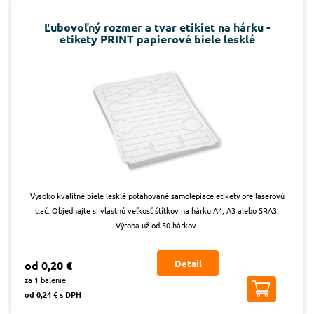
Ľubovoľný rozmer a tvar etikiet na hárku -
etikety PRINT papierové biele lesklé
Vysoko kvalitné biele lesklé poťahované samolepiace etikety pre laserovú
tlač. Objednajte si vlastnú veľkosť štítkov na hárku A4, A3 alebo SRA3.
Výroba už od 50 hárkov.
Detail
od 0,20 €
za 1 balenie
od 0,24 € s DPH