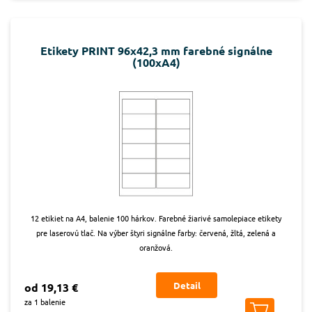
Etikety PRINT 96x42,3 mm farebné signálne
(100xA4)
12 etikiet na A4, balenie 100 hárkov. Farebné žiarivé samolepiace etikety
pre laserovú tlač. Na výber štyri signálne farby: červená, žltá, zelená a
oranžová.
Detail
od 19,13 €
za 1 balenie