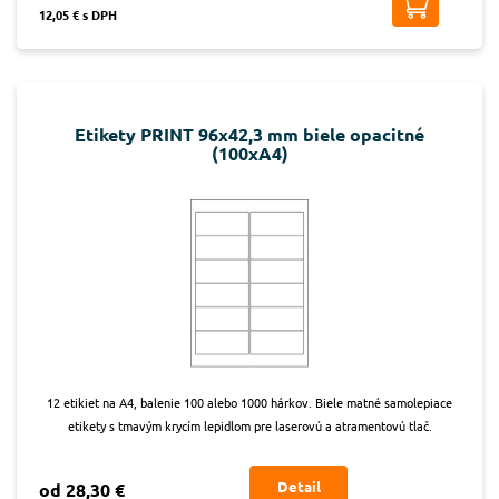
12,05 € s DPH
Etikety PRINT 96x42,3 mm biele opacitné
(100xA4)
12 etikiet na A4, balenie 100 alebo 1000 hárkov. Biele matné samolepiace
etikety s tmavým krycím lepidlom pre laserovú a atramentovú tlač.
Detail
od 28,30 €