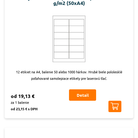
g/m2 (50xA4)
12 etikiet na A4, balenie 50 alebo 1000 hárkov. Hrubé biele pololesklé
poťahované samolepiace etikety pre laserovú tlač.
Detail
od 19,13 €
za 1 balenie
od 23,15 € s DPH