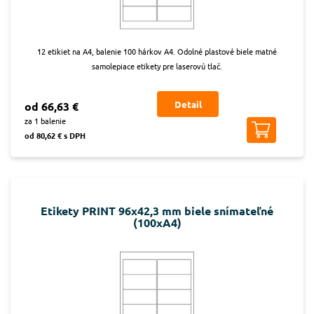
12 etikiet na A4, balenie 100 hárkov A4. Odolné plastové biele matné
samolepiace etikety pre laserovú tlač.
Detail
od 66,63 €
za 1 balenie
od 80,62 € s DPH
Etikety PRINT 96x42,3 mm biele snímateľné
(100xA4)