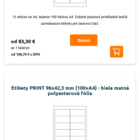
12 etikiet na A4, balenie 100 hárkov A4. Odolné plastové priehľadné lesklé
samolepiace etikety pre laserovú tlač.
Detail
od 83,30 €
za 1 balenie
od 100,79 € s DPH
Etikety PRINT 96x42,3 mm (100xA4) - biela matná
polyesterová fólia