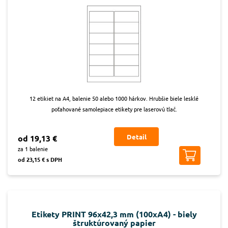
12 etikiet na A4, balenie 50 alebo 1000 hárkov. Hrubšie biele lesklé
poťahované samolepiace etikety pre laserovú tlač.
Detail
od 19,13 €
za 1 balenie
od 23,15 € s DPH
Etikety PRINT 96x42,3 mm (100xA4) - biely
štruktúrovaný papier