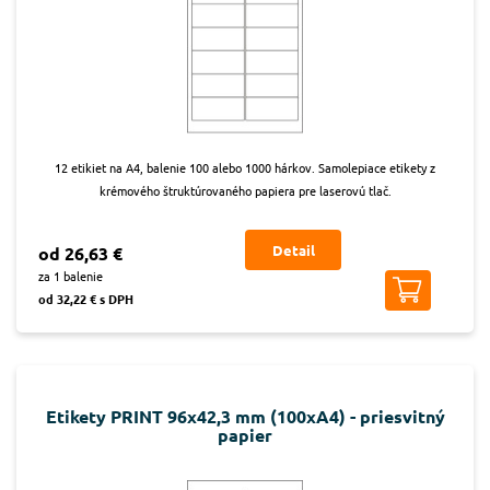
12 etikiet na A4, balenie 100 alebo 1000 hárkov. Samolepiace etikety z
krémového štruktúrovaného papiera pre laserovú tlač.
Detail
od 26,63 €
za 1 balenie
od 32,22 € s DPH
Etikety PRINT 96x42,3 mm (100xA4) - priesvitný
papier