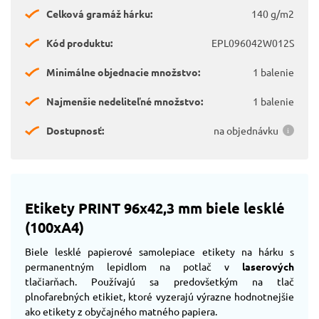
Celková gramáž hárku:
140 g/m2
Kód produktu:
EPL096042W012S
Minimálne objednacie množstvo:
1 balenie
Najmenšie nedeliteľné množstvo:
1 balenie
Dostupnosť:
na objednávku
Etikety PRINT 96x42,3 mm biele lesklé
(100xA4)
Biele lesklé papierové samolepiace etikety na hárku s
permanentným lepidlom na potlač v
laserových
tlačiarňach. Používajú sa predovšetkým na tlač
plnofarebných etikiet, ktoré vyzerajú výrazne hodnotnejšie
ako etikety z obyčajného matného papiera.