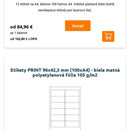
12 etikiet na A4, balenie 100 hárkov A4. Odolné plastové biele lesklé
samolepiace etikety pre laserovú tlač.
Detail
od 84,96 €
za 1 balenie
od 102,80 € s DPH
Etikety PRINT 96x42,3 mm (100xA4) - biela matná
polyetylenová fólia 105 g/m2