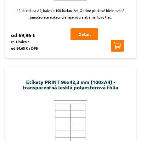
12 etikiet na A4, balenie 100 hárkov A4. Odolné plastové biele matné
samolepiace etikety pre laserovú a atramentovú tlač.
Detail
od 69,96 €
za 1 balenie
od 84,65 € s DPH
Etikety PRINT 96x42,3 mm (100xA4) -
transparentná lesklá polyesterová fólia