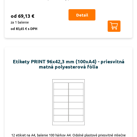
Detail
od 69,13 €
za 1 balenie
od 83,65 € s DPH
Etikety PRINT 96x42,3 mm (100xA4) - priesvitná
matná polyesterová fólia
12 etikiet na A4, balenie 100 hárkov A4. Odolné plastové priesvitné mliečne