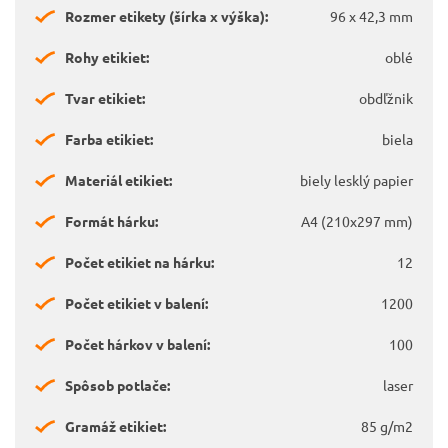
Rozmer etikety (šírka x výška):
96 x 42,3 mm
Rohy etikiet:
oblé
Tvar etikiet:
obdľžnik
Farba etikiet:
biela
Materiál etikiet:
biely lesklý papier
Formát hárku:
A4 (210x297 mm)
Počet etikiet na hárku:
12
Počet etikiet v balení:
1200
Počet hárkov v balení:
100
Spôsob potlače:
laser
Gramáž etikiet:
85 g/m2