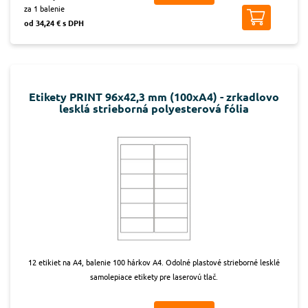
za 1 balenie
od 34,24 € s DPH
Etikety PRINT 96x42,3 mm (100xA4) - zrkadlovo
lesklá strieborná polyesterová fólia
12 etikiet na A4, balenie 100 hárkov A4. Odolné plastové strieborné lesklé
samolepiace etikety pre laserovú tlač.