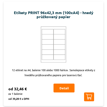
Etikety PRINT 96x42,3 mm (100xA4) - hnedý
prúžkovaný papier
12 etikiet na A4, balenie 100 alebo 1000 hárkov. Samolepiace etikety z
hnedého prúžkovaného papiera pre laserovú tlač.
Detail
od 32,46 €
za 1 balenie
od 39,28 € s DPH