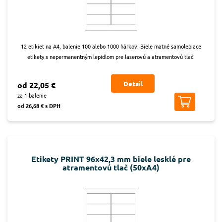
12 etikiet na A4, balenie 100 alebo 1000 hárkov. Biele matné samolepiace
etikety s nepermanentným lepidlom pre laserovú a atramentovú tlač.
Detail
od 22,05 €
za 1 balenie
od 26,68 € s DPH
Etikety PRINT 96x42,3 mm biele lesklé pre
atramentovú tlač (50xA4)