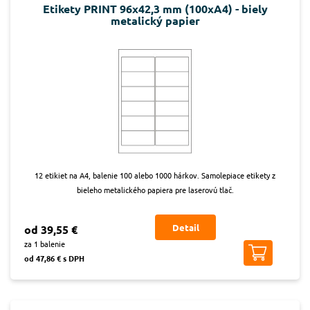
Etikety PRINT 96x42,3 mm (100xA4) - biely
metalický papier
12 etikiet na A4, balenie 100 alebo 1000 hárkov. Samolepiace etikety z
bieleho metalického papiera pre laserovú tlač.
Detail
od 39,55 €
za 1 balenie
od 47,86 € s DPH