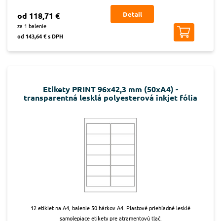
Detail
od 118,71 €
za 1 balenie
od 143,64 € s DPH
Etikety PRINT 96x42,3 mm (50xA4) -
transparentná lesklá polyesterová inkjet fólia
12 etikiet na A4, balenie 50 hárkov A4. Plastové priehľadné lesklé
samolepiace etikety pre atramentovú tlač.