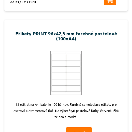
od 23,15 € s DPH
Etikety PRINT 96x42,3 mm farebné pastelové
(100xA4)
12 etikiet na A4, balenie 100 hárkov. Farebné samolepiace etikety pre
laserovú a atramentovú tlač. Na výber štyri pastelové farby: červená, žltá,
zelená a modrá.