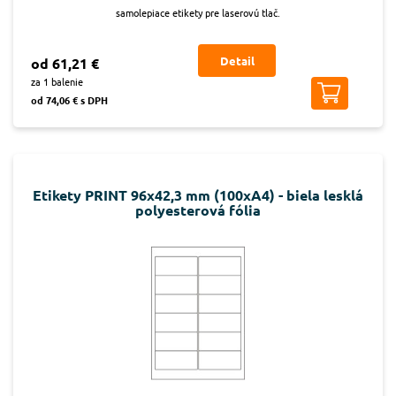
samolepiace etikety pre laserovú tlač.
Detail
od 61,21 €
za 1 balenie
od 74,06 € s DPH
Etikety PRINT 96x42,3 mm (100xA4) - biela lesklá
polyesterová fólia