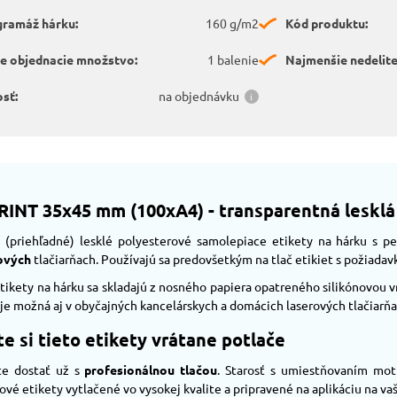
gramáž hárku:
160 g/m2
Kód produktu:
e objednacie množstvo:
1 balenie
Najmenšie nedelit
sť:
na objednávku
RINT 35x45 mm (100xA4) - transparentná lesklá
 (priehľadné) lesklé polyesterové samolepiace etikety na hárku s 
ových
tlačiarňach. Používajú sa predovšetkým na tlač etikiet s požiadav
ikety na hárku sa skladajú z nosného papiera opatreného silikónovou 
 je možná aj v obyčajných kancelárskych a domácich laserových tlačiarňa
e si tieto etikety vrátane potlače
te dostať už s
profesionálnou tlačou
. Starosť s umiestňovaním mot
vé etikety vytlačené vo vysokej kvalite a pripravené na aplikáciu na v