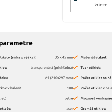
balenie
 parametre
ikety (šírka x výška):
35 x 45 mm
Materiál etikiet:
kiet:
transparentná (priehľadná)
Tvar etikiet:
árku:
A4 (210x297 mm)
Počet etikiet na há
kov v balení:
100
Počet etikiet v bale
iet:
ostré
Možnosť vonkajšieh
otlače:
laser
Gramáž etikiet: