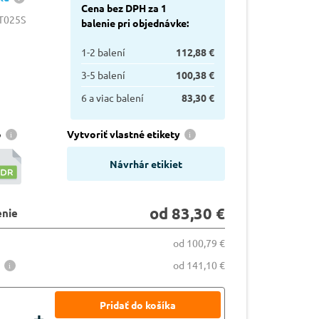
Cena bez DPH za 1
T025S
balenie pri objednávke:
1-2 balení
112,88 €
3-5 balení
100,38 €
6 a viac balení
83,30 €
o
Vytvoriť vlastné etikety
Návrhár etikiet
od 83,30 €
enie
od 100,79 €
od 141,10 €