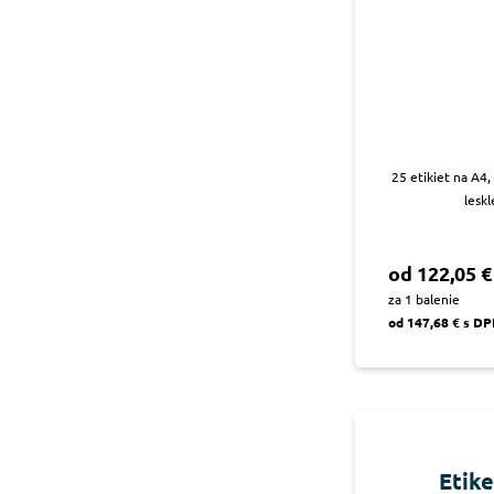
25 etikiet na A4
leskl
od 122,05 €
za 1 balenie
od 147,68 € s D
Etik