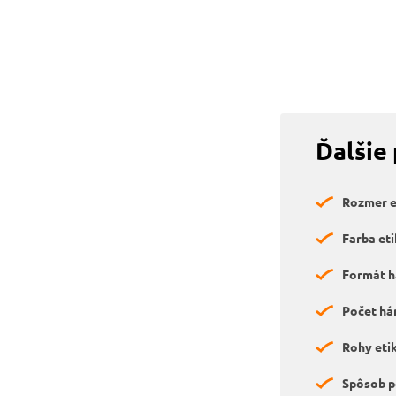
Ďalšie
Rozmer et
Farba eti
Formát h
Počet hár
Rohy etik
Spôsob p