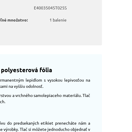
E40035045T025S
eľné množstvo:
1 balenie
 polyesterová fólia
permanentným lepidlom s vysokou lepivosťou na
kami na vyššiu odolnosť.
vrstvou a vrchného samolepiaceho materiálu. Tlač
ch.
ívu do predsekaných etikiet prenecháte nám a
aše výrobky. Tlač si môžete jednoducho objednať v