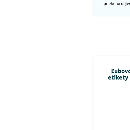
priebehu obje
Ľubovo
etikety