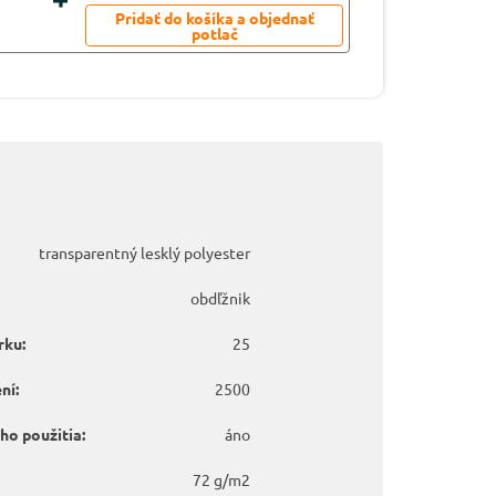
transparentný lesklý polyester
obdľžnik
rku:
25
ní:
2500
o použitia:
áno
72 g/m2