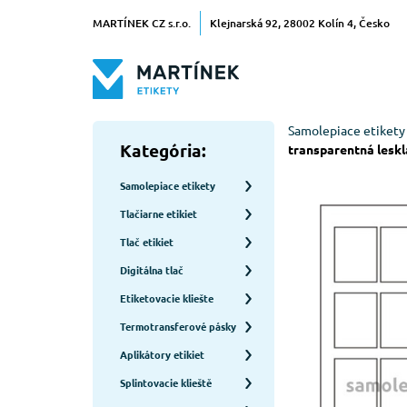
MARTÍNEK CZ s.r.o.
Klejnarská 92, 28002 Kolín 4, Česko
Samolepiace etikety
Kategória:
transparentná leskl
Samolepiace etikety
Tlačiarne etikiet
Tlač etikiet
Digitálna tlač
Etiketovacie kliešte
Termotransferové pásky
Aplikátory etikiet
Splintovacie klieště