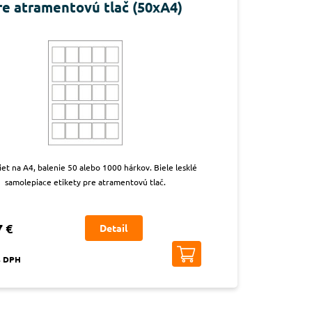
re atramentovú tlač (50xA4)
iet na A4, balenie 50 alebo 1000 hárkov. Biele lesklé
samolepiace etikety pre atramentovú tlač.
7 €
Detail
s DPH