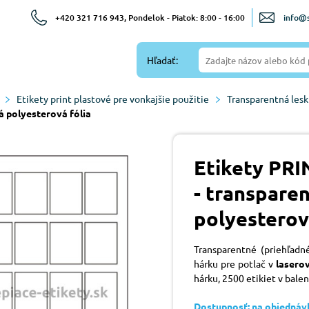
+420 321 716 943, Pondelok - Piatok: 8:00 - 16:00
info@s
Hľadať:
Etikety print plastové pre vonkajšie použitie
Transparentná lesk
á polyesterová fólia
Etikety PRI
- transparen
polyesterov
Transparentné (priehľadn
hárku pre potlač v
lasero
hárku, 2500 etikiet v balen
Dostupnosť: na objednáv