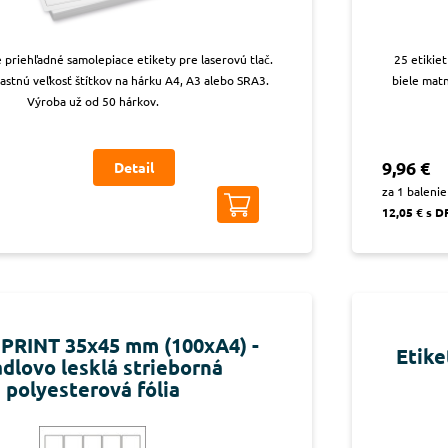
 priehľadné samolepiace etikety pre laserovú tlač.
25 etikie
lastnú veľkosť štítkov na hárku A4, A3 alebo SRA3.
biele matn
Výroba už od 50 hárkov.
9,96 €
Detail
za 1 balenie
12,05 € s 
 PRINT 35x45 mm (100xA4) -
Etike
adlovo lesklá strieborná
polyesterová fólia