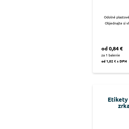
Odolné plastové
Objednajte si v
od 0,84 €
za 1 balenie
od 1,02 € s DPH
Etikety
zrk