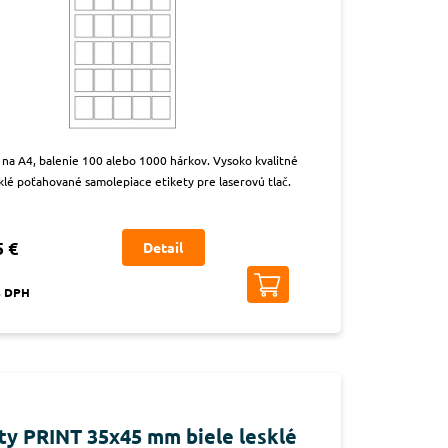
t na A4, balenie 100 alebo 1000 hárkov. Vysoko kvalitné
sklé poťahované samolepiace etikety pre laserovú tlač.
5 €
Detail
s DPH
ty PRINT 35x45 mm biele lesklé