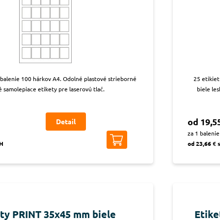
, balenie 100 hárkov A4. Odolné plastové strieborné
25 etikie
é samolepiace etikety pre laserovú tlač.
biele le
od 19,5
Detail
za 1 balenie
PH
od 23,66 € 
ety PRINT 35x45 mm biele
Etike