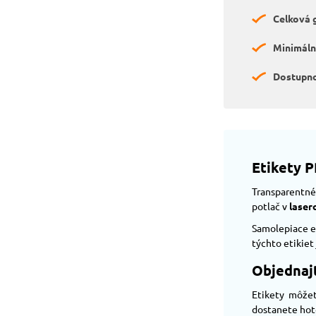
Celková 
Minimáln
Dostupno
Etikety P
Transparentné
potlač v
laser
Samolepiace et
týchto etikiet
Objednajt
Etikety môže
dostanete hoto