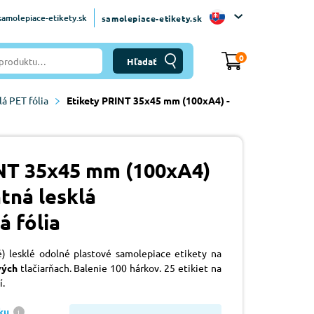
amolepiace-etikety.sk
samolepiace-etikety.sk
0
lá PET fólia
Etikety PRINT 35x45 mm (100xA4) -
NT 35x45 mm (100xA4)
tná lesklá
á fólia
é) lesklé odolné plastové samolepiace etikety na
vých
tlačiarňach. Balenie 100 hárkov. 25 etikiet na
í.
ku