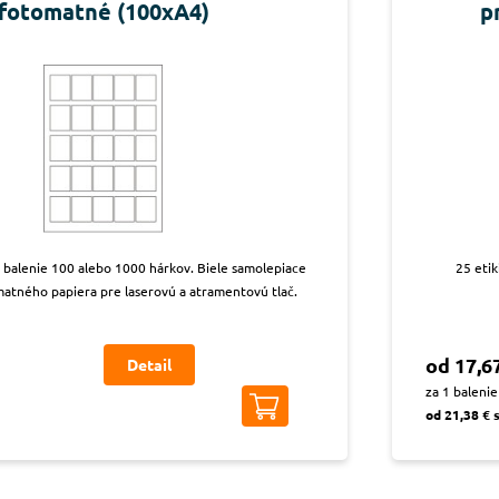
fotomatné (100xA4)
p
, balenie 100 alebo 1000 hárkov. Biele samolepiace
25 etik
matného papiera pre laserovú a atramentovú tlač.
od 17,6
Detail
za 1 balenie
od 21,38 € 