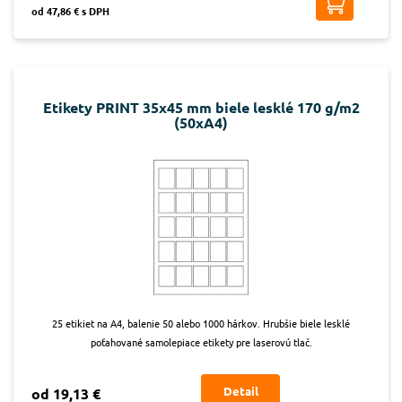
od 47,86 € s DPH
Etikety PRINT 35x45 mm biele lesklé 170 g/m2
(50xA4)
25 etikiet na A4, balenie 50 alebo 1000 hárkov. Hrubšie biele lesklé
poťahované samolepiace etikety pre laserovú tlač.
Detail
od 19,13 €