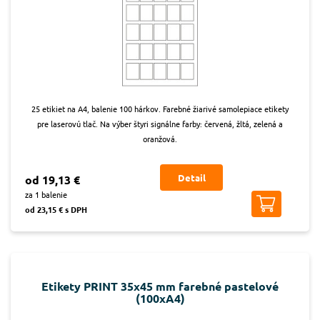
25 etikiet na A4, balenie 100 hárkov. Farebné žiarivé samolepiace etikety
pre laserovú tlač. Na výber štyri signálne farby: červená, žltá, zelená a
oranžová.
Detail
od 19,13 €
za 1 balenie
od 23,15 € s DPH
Etikety PRINT 35x45 mm farebné pastelové
(100xA4)