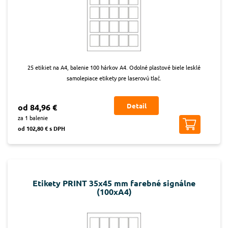
25 etikiet na A4, balenie 100 hárkov A4. Odolné plastové biele lesklé
samolepiace etikety pre laserovú tlač.
Detail
od 84,96 €
za 1 balenie
od 102,80 € s DPH
Etikety PRINT 35x45 mm farebné signálne
(100xA4)