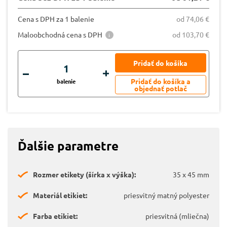
Cena s DPH za 1 balenie
od 74,06 €
Maloobchodná cena s DPH
od 103,70 €
balenie
Ďalšie parametre
Rozmer etikety (šírka x výška):
35 x 45 mm
Materiál etikiet:
priesvitný matný polyester
Farba etikiet:
priesvitná (mliečna)