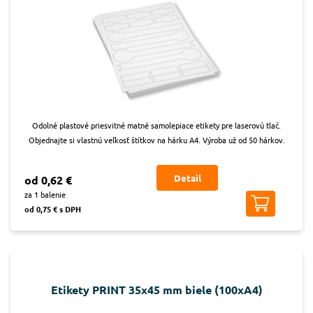
Odolné plastové priesvitné matné samolepiace etikety pre laserovú tlač.
Objednajte si vlastnú veľkosť štítkov na hárku A4. Výroba už od 50 hárkov.
Detail
od 0,62 €
za 1 balenie
od 0,75 € s DPH
Etikety PRINT 35x45 mm biele (100xA4)