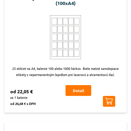
(100xA4)
25 etikiet na A4, balenie 100 alebo 1000 hárkov. Biele matné samolepiace
etikety s nepermanentným lepidlom pre laserovú a atramentovú tlač.
Detail
od 22,05 €
za 1 balenie
od 26,68 € s DPH