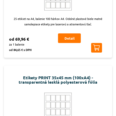
25 etikiet na A4, balenie 100 hárkov A4. Odolné plastové biele matné
samolepiace etikety pre laserovú a atramentovú tlač.
Detail
od 69,96 €
za 1 balenie
od 84,65 € s DPH
Etikety PRINT 35x45 mm (100xA4) -
transparentná lesklá polyesterová fólia