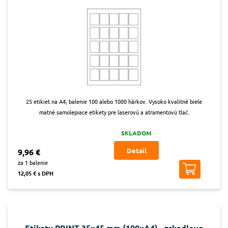
25 etikiet na A4, balenie 100 alebo 1000 hárkov. Vysoko kvalitné biele
matné samolepiace etikety pre laserovú a atramentovú tlač.
SKLADOM
Detail
9,96 €
za 1 balenie
12,05 € s DPH
Etikety PRINT 35x45 mm (100xA4) - zrkadlovo