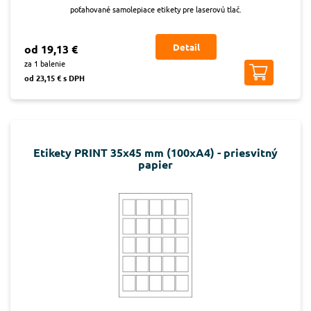
poťahované samolepiace etikety pre laserovú tlač.
Detail
od 19,13 €
za 1 balenie
od 23,15 € s DPH
Etikety PRINT 35x45 mm (100xA4) - priesvitný
papier