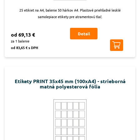
25 etikiet na A4, balenie 50 hárkov A4. Plastové priehľadné lesklé
samolepiace etikety pre atramentovú tlač.
Detail
od 69,13 €
za 1 balenie
od 83,65 € s DPH
Etikety PRINT 35x45 mm (100xA4) - strieborná
matná polyesterová fólia