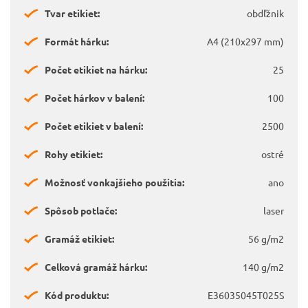
Tvar etikiet:
obdľžnik
Formát hárku:
A4 (210x297 mm)
Počet etikiet na hárku:
25
Počet hárkov v balení:
100
Počet etikiet v balení:
2500
Rohy etikiet:
ostré
Možnosť vonkajšieho použitia:
ano
Spôsob potlače:
laser
Gramáž etikiet:
56 g/m2
Celková gramáž hárku:
140 g/m2
Kód produktu:
E36035045T025S