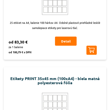
25 etikiet na A4, balenie 100 hárkov A4. Odolné plastové priehľadné lesklé
samolepiace etikety pre laserovú tlač.
Detail
od 83,30 €
za 1 balenie
od 100,79 € s DPH
Etikety PRINT 35x45 mm (100xA4) - biela matná
polyesterová fólia