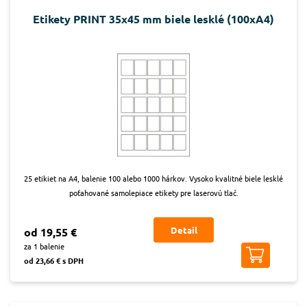
Etikety PRINT 35x45 mm biele lesklé (100xA4)
25 etikiet na A4, balenie 100 alebo 1000 hárkov. Vysoko kvalitné biele lesklé
poťahované samolepiace etikety pre laserovú tlač.
Detail
od 19,55 €
za 1 balenie
od 23,66 € s DPH