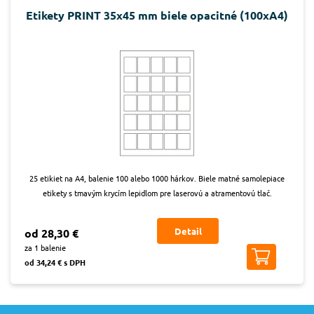
Etikety PRINT 35x45 mm biele opacitné (100xA4)
25 etikiet na A4, balenie 100 alebo 1000 hárkov. Biele matné samolepiace
etikety s tmavým krycím lepidlom pre laserovú a atramentovú tlač.
Detail
od 28,30 €
za 1 balenie
od 34,24 € s DPH