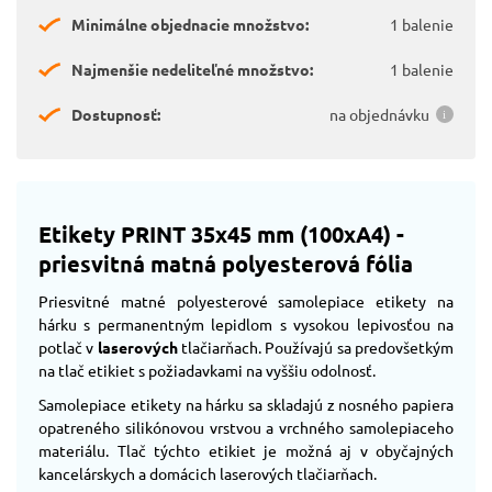
Minimálne objednacie množstvo:
1 balenie
Najmenšie nedeliteľné množstvo:
1 balenie
Dostupnosť:
na objednávku
Etikety PRINT 35x45 mm (100xA4) -
priesvitná matná polyesterová fólia
Priesvitné matné polyesterové samolepiace etikety na
hárku s permanentným lepidlom s vysokou lepivosťou na
potlač v
laserových
tlačiarňach. Používajú sa predovšetkým
na tlač etikiet s požiadavkami na vyššiu odolnosť.
Samolepiace etikety na hárku sa skladajú z nosného papiera
opatreného silikónovou vrstvou a vrchného samolepiaceho
materiálu. Tlač týchto etikiet je možná aj v obyčajných
kancelárskych a domácich laserových tlačiarňach.