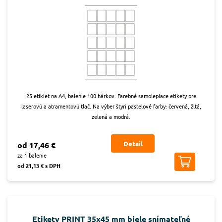
25 etikiet na A4, balenie 100 hárkov. Farebné samolepiace etikety pre
laserovú a atramentovú tlač. Na výber štyri pastelové farby: červená, žltá,
zelená a modrá.
Detail
od 17,46 €
za 1 balenie
od 21,13 € s DPH
Etikety PRINT 35x45 mm biele snímateľné