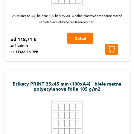
25 etikiet na A4, balenie 100 hárkov A4. Odolné plastové strieborné matné
samolepiace etikety pre laserovú tlač.
Detail
od 118,71 €
za 1 balenie
od 143,64 € s DPH
Etikety PRINT 35x45 mm (100xA4) - biela matná
polyetylenová fólia 105 g/m2