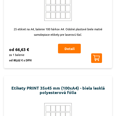
25 etikiet na A4, balenie 100 hárkov A4. Odolné plastové biele matné
samolepiace etikety pre laserovú tlač.
Detail
od 66,63 €
za 1 balenie
od 80,62 € s DPH
Etikety PRINT 35x45 mm (100xA4) - biela lesklá
polyesterová fólia