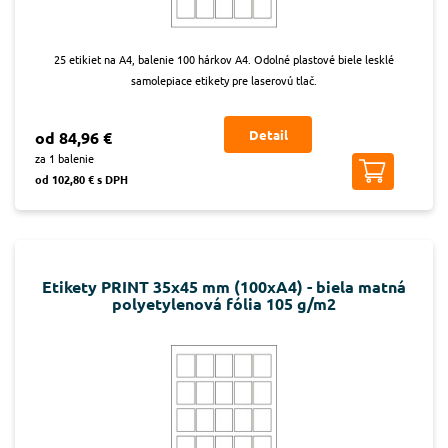
25 etikiet na A4, balenie 100 hárkov A4. Odolné plastové biele lesklé
samolepiace etikety pre laserovú tlač.
Detail
od 84,96 €
za 1 balenie
od 102,80 € s DPH
Etikety PRINT 35x45 mm (100xA4) - biela matná
polyetylenová fólia 105 g/m2