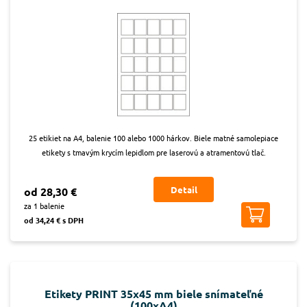
25 etikiet na A4, balenie 100 alebo 1000 hárkov. Biele matné samolepiace
etikety s tmavým krycím lepidlom pre laserovú a atramentovú tlač.
Detail
od 28,30 €
za 1 balenie
od 34,24 € s DPH
Etikety PRINT 35x45 mm biele snímateľné
(100xA4)