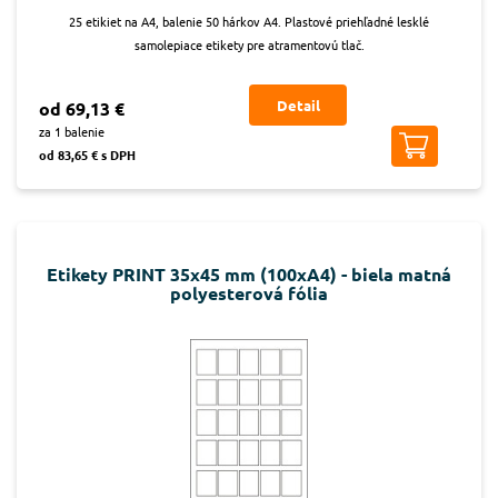
25 etikiet na A4, balenie 50 hárkov A4. Plastové priehľadné lesklé
samolepiace etikety pre atramentovú tlač.
Detail
od 69,13 €
za 1 balenie
od 83,65 € s DPH
Etikety PRINT 35x45 mm (100xA4) - biela matná
polyesterová fólia