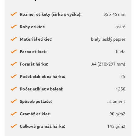
Rozmer etikety (šírka x výška):
35 x 45 mm
Rohy etikiet:
ostré
Materiál etikiet:
biely lesklý papier
Farba etikiet:
biela
Formát hárku:
A4 (210x297 mm)
Počet etikiet na hárku:
25
Počet etikiet v balení:
1250
Spôsob potlače:
atrament
Gramáž etikiet:
90 g/m2
Celková gramáž hárku:
145 g/m2