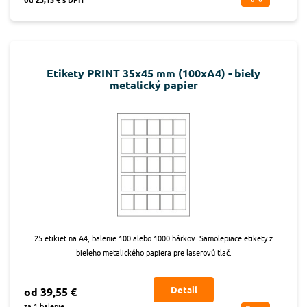
Etikety PRINT 35x45 mm (100xA4) - biely
metalický papier
25 etikiet na A4, balenie 100 alebo 1000 hárkov. Samolepiace etikety z
bieleho metalického papiera pre laserovú tlač.
Detail
od 39,55 €
za 1 balenie