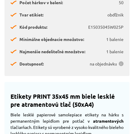
Počet hárkov v balení:
50
Tvar etikiet:
obdľžnik
Kód produktu:
E15035045W025P
Minimálne objednacie množstvo:
1 balenie
Najmenšie nedeliteľné množstvo:
1 balenie
Dostupnosť:
na objednávku
Etikety PRINT 35x45 mm biele lesklé
pre atramentovú tlač (50xA4)
Biele lesklé papierové samolepiace etikety na hárku s
permanentným lepidlom pre potlač v
atramentových
tlačiarňach. Etikety sú vyrobené z vysoko kvalitného bieleho
lesklého papiera s permanentným lepidlom.