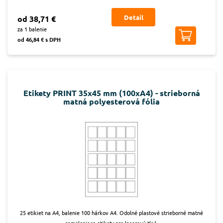
Detail
od 38,71 €
za 1 balenie
od 46,84 € s DPH
Etikety PRINT 35x45 mm (100xA4) - strieborná
matná polyesterová fólia
25 etikiet na A4, balenie 100 hárkov A4. Odolné plastové strieborné matné
samolepiace etikety pre laserovú tlač.