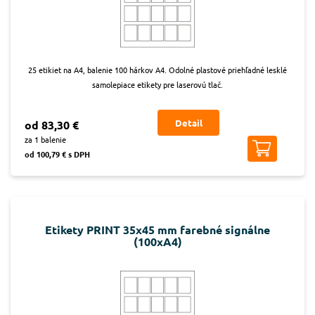
25 etikiet na A4, balenie 100 hárkov A4. Odolné plastové priehľadné lesklé
samolepiace etikety pre laserovú tlač.
Detail
od 83,30 €
za 1 balenie
od 100,79 € s DPH
Etikety PRINT 35x45 mm farebné signálne
(100xA4)