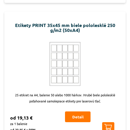
Etikety PRINT 35x45 mm biele pololesklé 250
g/m2 (50xA4)
25 etikiet na A4, balenie 50 alebo 1000 hárkov. Hrubé biele pololesklé
poťahované samolepiace etikety pre laserovú tlač.
Detail
od 19,13 €
za 1 balenie
od 23,15 € s DPH