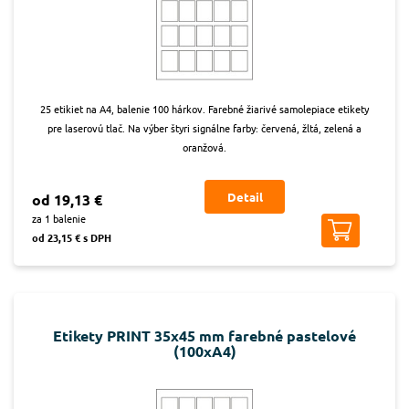
25 etikiet na A4, balenie 100 hárkov. Farebné žiarivé samolepiace etikety
pre laserovú tlač. Na výber štyri signálne farby: červená, žltá, zelená a
oranžová.
Detail
od 19,13 €
za 1 balenie
od 23,15 € s DPH
Etikety PRINT 35x45 mm farebné pastelové
(100xA4)