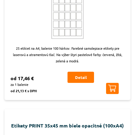
25 etikiet na A4, balenie 100 hárkov. Farebné samolepiace etikety pre
laserovú a atramentovú tlač. Na výber štyri pastelové farby: červená, žltá,
zelená a modrá.
Detail
od 17,46 €
za 1 balenie
od 21,13 € s DPH
Etikety PRINT 35x45 mm biele opacitné (100xA4)