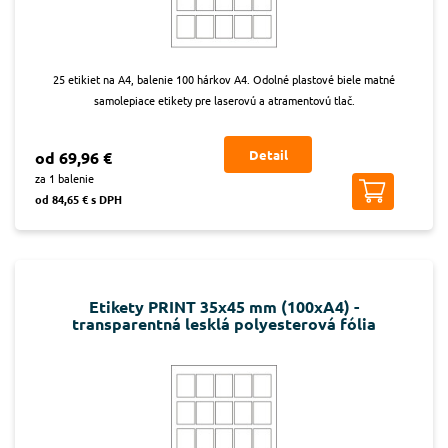
25 etikiet na A4, balenie 100 hárkov A4. Odolné plastové biele matné
samolepiace etikety pre laserovú a atramentovú tlač.
Detail
od 69,96 €
za 1 balenie
od 84,65 € s DPH
Etikety PRINT 35x45 mm (100xA4) -
transparentná lesklá polyesterová fólia