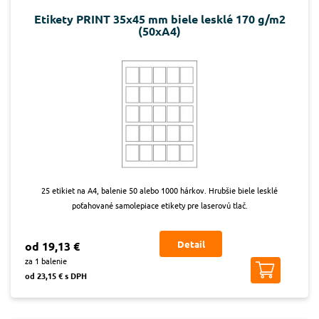
Etikety PRINT 35x45 mm biele lesklé 170 g/m2
(50xA4)
25 etikiet na A4, balenie 50 alebo 1000 hárkov. Hrubšie biele lesklé
poťahované samolepiace etikety pre laserovú tlač.
Detail
od 19,13 €
za 1 balenie
od 23,15 € s DPH