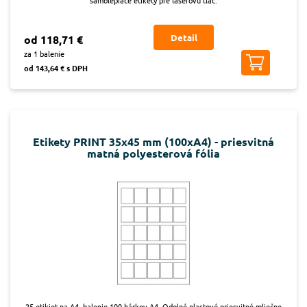
Detail
od 118,71 €
za 1 balenie
od 143,64 € s DPH
Etikety PRINT 35x45 mm (100xA4) - priesvitná
matná polyesterová fólia
25 etikiet na A4, balenie 100 hárkov A4. Odolné plastové priesvitné mliečne