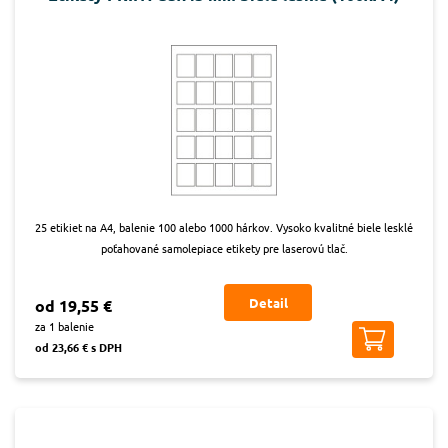
25 etikiet na A4, balenie 100 alebo 1000 hárkov. Vysoko kvalitné biele lesklé
poťahované samolepiace etikety pre laserovú tlač.
Detail
od 19,55 €
za 1 balenie
od 23,66 € s DPH