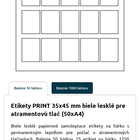
Balenie 50 hárkov
Balenie 1000 hárkov
Etikety PRINT 35x45 mm biele lesklé pre
atramentovú tlač (50xA4)
Biele lesklé papierové samolepiace etikety na hárku s
permanentným lepidlom pre potlač v atramentových
tlačiarňach. Balenie 50 hárkov. 25 etikiet na hárku, 1250