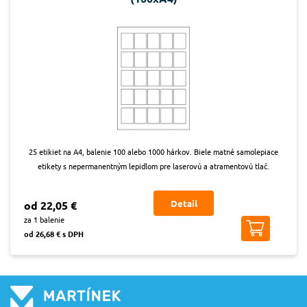
25 etikiet na A4, balenie 100 alebo 1000 hárkov. Biele matné samolepiace
etikety s nepermanentným lepidlom pre laserovú a atramentovú tlač.
Detail
od 22,05 €
za 1 balenie
od 26,68 € s DPH