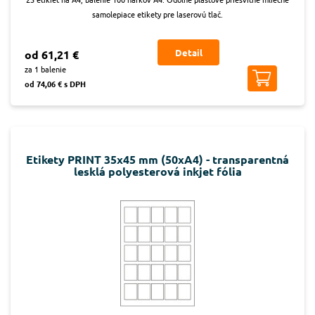
samolepiace etikety pre laserovú tlač.
Detail
od 61,21 €
za 1 balenie
od 74,06 € s DPH
Etikety PRINT 35x45 mm (50xA4) - transparentná
lesklá polyesterová inkjet fólia