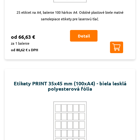
25 etikiet na A4, balenie 100 hárkov A4. Odolné plastové biele matné
samolepiace etikety pre laserovú tlač.
Detail
od 66,63 €
za 1 balenie
od 80,62 € s DPH
Etikety PRINT 35x45 mm (100xA4) - biela lesklá
polyesterová fólia