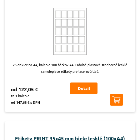
25 etikiet na A4, balenie 100 hárkov A4. Odolné plastové strieborné lesklé
samolepiace etikety pre laserovú tlač.
Detail
od 122,05 €
za 1 balenie
od 147,68 € s DPH
Etikety PRINT 35x45 mm biele lesklé (100xA4)