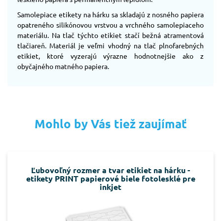
Samolepiace etikety na hárku sa skladajú z nosného papiera
opatreného silikónovou vrstvou a vrchného samolepiaceho
materiálu. Na tlač týchto etikiet stačí bežná atramentová
tlačiareň. Materiál je veľmi vhodný na tlač plnofarebných
etikiet, ktoré vyzerajú výrazne hodnotnejšie ako z
obyčajného matného papiera.
Mohlo by Vás tiež zaujímať
Ľubovoľný rozmer a tvar etikiet na hárku -
etikety PRINT papierové biele fotolesklé pre
inkjet