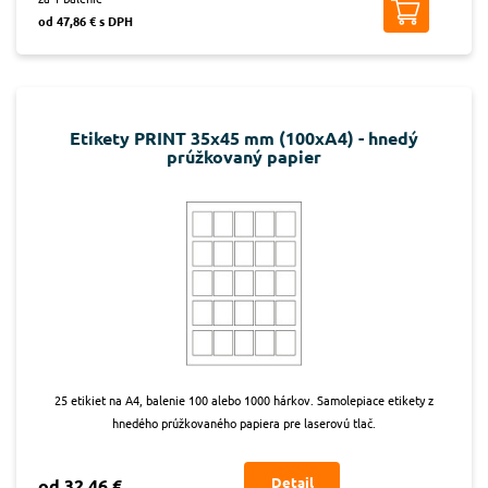
od 47,86 € s DPH
Etikety PRINT 35x45 mm (100xA4) - hnedý
prúžkovaný papier
25 etikiet na A4, balenie 100 alebo 1000 hárkov. Samolepiace etikety z
hnedého prúžkovaného papiera pre laserovú tlač.
Detail
od 32,46 €